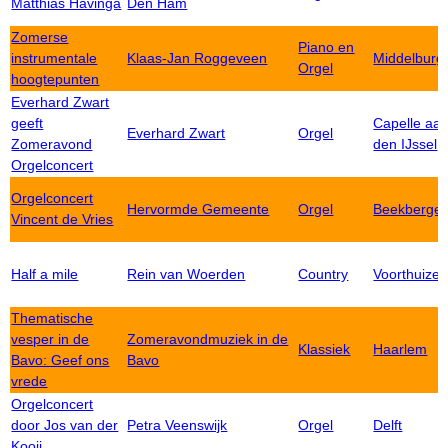
Matthias Havinga
Den Ham
Zomerse
Piano en
instrumentale
Klaas-Jan Roggeveen
Middelburg
Orgel
hoogtepunten
Everhard Zwart
geeft
Capelle aa
Everhard Zwart
Orgel
Zomeravond
den IJssel
Orgelconcert
Orgelconcert
Hervormde Gemeente
Orgel
Beekberge
Vincent de Vries
Half a mile
Rein van Woerden
Country
Voorthuize
Thematische
vesper in de
Zomeravondmuziek in de
Klassiek
Haarlem
Bavo: Geef ons
Bavo
vrede
Orgelconcert
door Jos van der
Petra Veenswijk
Orgel
Delft
Kooij