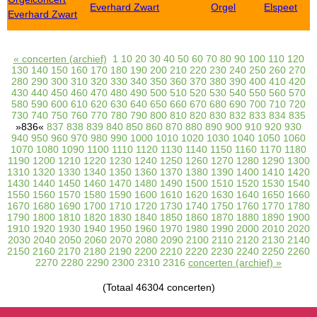
Everhard Zwart
Orgel
Elspeet
Everhard Zwart
« concerten (archief)
1
10
20
30
40
50
60
70
80
90
100
110
120
130
140
150
160
170
180
190
200
210
220
230
240
250
260
270
280
290
300
310
320
330
340
350
360
370
380
390
400
410
420
430
440
450
460
470
480
490
500
510
520
530
540
550
560
570
580
590
600
610
620
630
640
650
660
670
680
690
700
710
720
730
740
750
760
770
780
790
800
810
820
830
832
833
834
835
»836«
837
838
839
840
850
860
870
880
890
900
910
920
930
940
950
960
970
980
990
1000
1010
1020
1030
1040
1050
1060
1070
1080
1090
1100
1110
1120
1130
1140
1150
1160
1170
1180
1190
1200
1210
1220
1230
1240
1250
1260
1270
1280
1290
1300
1310
1320
1330
1340
1350
1360
1370
1380
1390
1400
1410
1420
1430
1440
1450
1460
1470
1480
1490
1500
1510
1520
1530
1540
1550
1560
1570
1580
1590
1600
1610
1620
1630
1640
1650
1660
1670
1680
1690
1700
1710
1720
1730
1740
1750
1760
1770
1780
1790
1800
1810
1820
1830
1840
1850
1860
1870
1880
1890
1900
1910
1920
1930
1940
1950
1960
1970
1980
1990
2000
2010
2020
2030
2040
2050
2060
2070
2080
2090
2100
2110
2120
2130
2140
2150
2160
2170
2180
2190
2200
2210
2220
2230
2240
2250
2260
2270
2280
2290
2300
2310
2316
concerten (archief) »
(Totaal 46304 concerten)