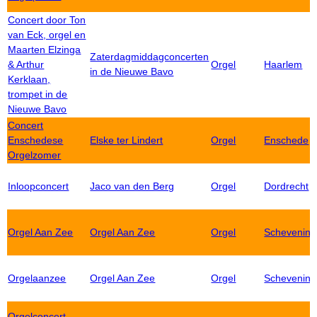
Concert door Ton
van Eck, orgel en
Maarten Elzinga
Zaterdagmiddagconcerten
& Arthur
Orgel
Haarlem
in de Nieuwe Bavo
Kerklaan,
trompet in de
Nieuwe Bavo
Concert
Enschedese
Elske ter Lindert
Orgel
Enschede
Orgelzomer
Inloopconcert
Jaco van den Berg
Orgel
Dordrecht
Orgel Aan Zee
Orgel Aan Zee
Orgel
Schevenin
Orgelaanzee
Orgel Aan Zee
Orgel
Schevenin
Orgelconcert