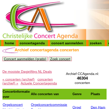
home
concertagenda
concert aanmelden
zoeken
Archief concertagenda concerten
Concert aanmelden (gratis)
Zoek concert
De mooiste DagjeWeg.NL Deals
Archief CCAgenda.nl:
46304
« concerten (archief)
concerten
concerten
(archief) »
Actuele Concertagenda
Concertinformatie
Alle concerten van
Genre
Plaats
over
Orgelconcert
Orgelconcertcommissie
Orgel
Den Ham