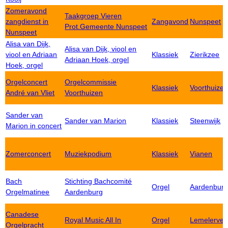
Zomeravond
Taakgroep Vieren
zangdienst in
Zangavond
Nunspeet
Prot.Gemeente Nunspeet
Nunspeet
Alisa van Dijk,
Alisa van Dijk, viool en
viool en Adriaan
Klassiek
Zierikzee
Adriaan Hoek, orgel
Hoek, orgel
Orgelconcert
Orgelcommissie
Klassiek
Voorthuize
André van Vliet
Voorthuizen
Sander van
Sander van Marion
Klassiek
Steenwijk
Marion in concert
Zomerconcert
Muziekpodium
Klassiek
Vianen
Bach
Stichting Bachcomité
Orgel
Aardenbur
Orgelmatinee
Aardenburg
Canadese
Royal Music All In
Orgel
Lemelervel
Orgelpracht