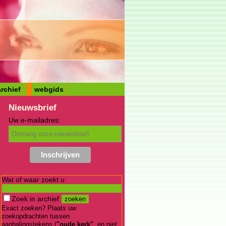
rchief
webgids
Nieuwsbrief
Uw e-mailadres:
Wat of waar zoekt u:
Zoek in archief
Exact zoeken? Plaats uw
zoekopdrachten tussen
aanhalingstekens (
"oude kerk"
, en niet