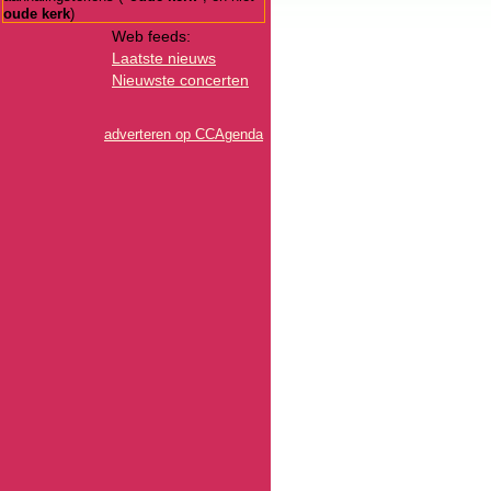
oude kerk
)
Web feeds:
Laatste nieuws
Nieuwste concerten
adverteren op CCAgenda