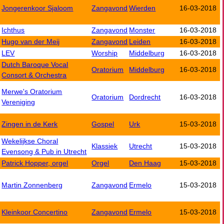
Jongerenkoor Sjaloom
Zangavond
Wierden
16-03-2018
Ichthus
Zangavond
Monster
16-03-2018
Hugo van der Meij
Zangavond
Leiden
16-03-2018
LEV
Worship
Middelburg
16-03-2018
Dutch Baroque Vocal
Oratorium
Middelburg
16-03-2018
Consort & Orchestra
Merwe's Oratorium
Oratorium
Dordrecht
16-03-2018
Vereniging
Zingen in de Kerk
Gospel
Urk
15-03-2018
Wekelijkse Choral
Klassiek
Utrecht
15-03-2018
Evensong & Pub in Utrecht
Patrick Hopper, orgel
Orgel
Den Haag
15-03-2018
Martin Zonnenberg
Zangavond
Ermelo
15-03-2018
Kleinkoor Concertino
Zangavond
Ermelo
15-03-2018