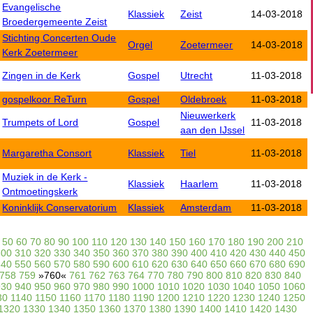
Evangelische
Klassiek
Zeist
14-03-2018
Broedergemeente Zeist
Stichting Concerten Oude
Orgel
Zoetermeer
14-03-2018
Kerk Zoetermeer
Zingen in de Kerk
Gospel
Utrecht
11-03-2018
gospelkoor ReTurn
Gospel
Oldebroek
11-03-2018
Nieuwerkerk
Trumpets of Lord
Gospel
11-03-2018
aan den IJssel
Margaretha Consort
Klassiek
Tiel
11-03-2018
Muziek in de Kerk -
Klassiek
Haarlem
11-03-2018
Ontmoetingskerk
Koninklijk Conservatorium
Klassiek
Amsterdam
11-03-2018
50
60
70
80
90
100
110
120
130
140
150
160
170
180
190
200
210
300
310
320
330
340
350
360
370
380
390
400
410
420
430
440
450
540
550
560
570
580
590
600
610
620
630
640
650
660
670
680
690
758
759
»760«
761
762
763
764
770
780
790
800
810
820
830
840
930
940
950
960
970
980
990
1000
1010
1020
1030
1040
1050
1060
30
1140
1150
1160
1170
1180
1190
1200
1210
1220
1230
1240
1250
1320
1330
1340
1350
1360
1370
1380
1390
1400
1410
1420
1430