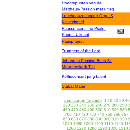
Hoogtepunten van de
Matthäus-Passion met uitleg
Lunchpauzeconcert Orgel &
Klavecimbel
Paasconcert The Psalm
Project Utrecht
Paasproject
Trumpets of the Lord
Johannes Passion Bach St.
Maartenskerk Tiel
Koffieconcert jong talent
Stabat Mater
« concerten (archief)
1
10
20
30
40
220
230
240
250
260
270
280
290
460
470
480
490
500
510
520
530
700
710
720
730
740
750
756
757
850
860
870
880
890
900
910
920
1070
1080
1090
1100
1110
1120
11
1260
1270
1280
1290
1300
1310