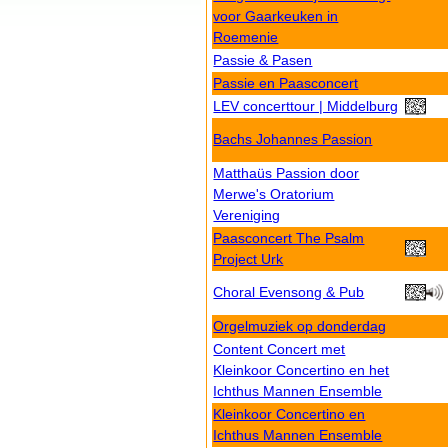
voor Gaarkeuken in
Roemenie
Passie & Pasen
Passie en Paasconcert
LEV concerttour | Middelburg
Bachs Johannes Passion
Matthaüs Passion door
Merwe's Oratorium
Vereniging
Paasconcert The Psalm
Project Urk
Choral Evensong & Pub
Orgelmuziek op donderdag
Content Concert met
Kleinkoor Concertino en het
Ichthus Mannen Ensemble
Kleinkoor Concertino en
Ichthus Mannen Ensemble