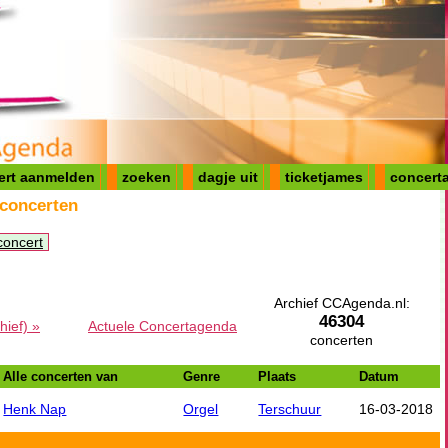
ert aanmelden
zoeken
dagje uit
ticketjames
concerta
 concerten
concert
Archief CCAgenda.nl:
46304
hief) »
Actuele Concertagenda
concerten
Alle concerten van
Genre
Plaats
Datum
Henk Nap
Orgel
Terschuur
16-03-2018