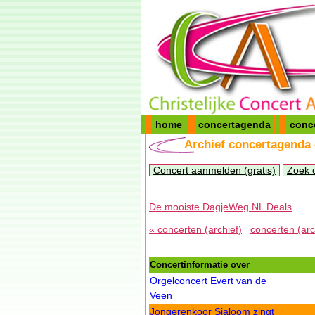
home
concertagenda
conc
Archief concertagenda
Concert aanmelden (gratis)
Zoek 
De mooiste DagjeWeg.NL Deals
« concerten (archief)
concerten (arc
Concertinformatie over
Orgelconcert Evert van de
Veen
Jongerenkoor Sjaloom zingt