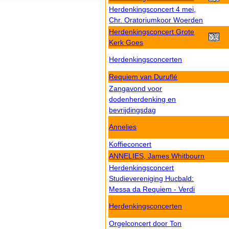
Herdenkingsconcert 4 mei,
Chr. Oratoriumkoor Woerden
Herdenkingsconcert Grote
Kerk Goes
Herdenkingsconcerten
Requiem van Duruflé
Zangavond voor
dodenherdenking en
bevrijdingsdag
Annelies
Koffieconcert
ANNELIES, James Whitbourn
Herdenkingsconcert
Studievereniging Hucbald:
Messa da Requiem - Verdi
Herdenkingsconcerten
Orgelconcert door Ton