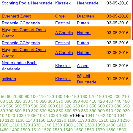
Stichting Podia Heemstede
Klassiek
Heemstede
03-05-2016
Everhard Zwart
Orgel
Drachten
03-05-2016
Redactie CCAgenda
Festival
Putten
03-05-2016
Huygens Consort Opus
A Capella
Hattem
03-05-2016
Cuatro
Redactie CCAgenda
Festival
Putten
02-05-2016
Huygens Consort Opus
A Capella
Hattem
02-05-2016
Cuatro
Nederlandse Bach
Klassiek
Assen
01-05-2016
Academie
Wijk bij
solisten
Klassiek
01-05-2016
Duurstede
50
60
70
80
90
100
110
120
130
140
150
160
170
180
190
200
210
300
310
320
330
340
350
360
370
380
390
400
410
420
430
440
450
540
550
560
570
580
590
600
610
620
630
640
650
660
670
680
690
780
790
800
810
820
830
840
850
860
870
880
890
900
910
920
930
10
1020
1030
1036
1037
1038
1039
»1040«
1041
1042
1043
1044
10
1120
1130
1140
1150
1160
1170
1180
1190
1200
1210
1220
1230
1300
1310
1320
1330
1340
1350
1360
1370
1380
1390
1400
1410
1480
1490
1500
1510
1520
1530
1540
1550
1560
1570
1580
1590