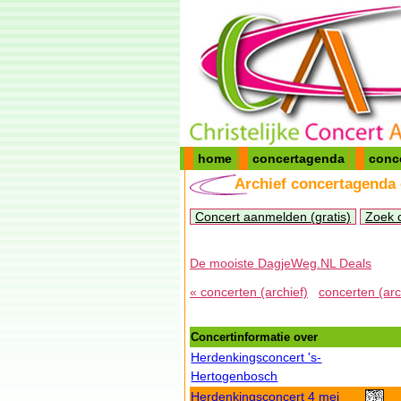
home
concertagenda
conc
Archief concertagenda
Concert aanmelden (gratis)
Zoek 
De mooiste DagjeWeg.NL Deals
« concerten (archief)
concerten (arc
Concertinformatie over
Herdenkingsconcert 's-
Hertogenbosch
Herdenkingsconcert 4 mei