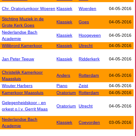
Chr. Oratoriumkoor Woeren
Klassiek
Woerden
04-05-2016
Stichting Muziek in de
Klassiek
Goes
04-05-2016
Grote Kerk Goes
Nederlandse Bach
Klassiek
Hoogeveen
04-05-2016
Academie
Willibrord Kamerkoor
Klassiek
Utrecht
04-05-2016
Jan Peter Teeuw
Klassiek
Ridderkerk
04-05-2016
Christelijk Kamerkoor
Anders
Rotterdam
04-05-2016
Maassluis
Wouter Harbers
Piano
Zeist
04-05-2016
Kamerkoor Maassluis
Oratorium
Rotterdam
04-05-2016
Gelegenheidskoor - en
Oratorium
Utrecht
04-05-2016
orkest o.l.v. Gerrit Maas
Nederlandse Bach
Klassiek
Coevorden
03-05-2016
Academie