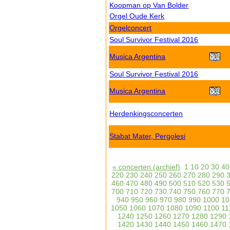
Koopman op Van Bolder
Orgel Oude Kerk
Orgelconcert
Soul Survivor Festival 2016
Musica Argentina
Soul Survivor Festival 2016
Musica Argentina
Herdenkingsconcerten
Stabat Mater, Pergolesi
« concerten (archief)
1
10
20
30
40
220
230
240
250
260
270
280
290
460
470
480
490
500
510
520
530
700
710
720
730
740
750
760
770
940
950
960
970
980
990
1000
10
1050
1060
1070
1080
1090
1100
11
1240
1250
1260
1270
1280
1290
1420
1430
1440
1450
1460
1470