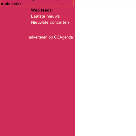
oude kerk
)
Web feeds:
Laatste nieuws
Nieuwste concerten
adverteren op CCAgenda