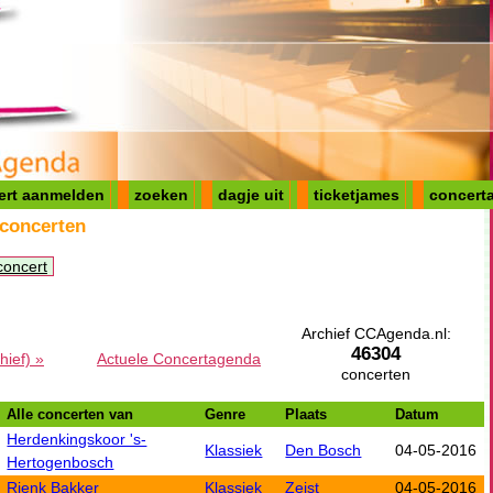
ert aanmelden
zoeken
dagje uit
ticketjames
concerta
 concerten
concert
Archief CCAgenda.nl:
46304
hief) »
Actuele Concertagenda
concerten
Alle concerten van
Genre
Plaats
Datum
Herdenkingskoor 's-
Klassiek
Den Bosch
04-05-2016
Hertogenbosch
Rienk Bakker
Klassiek
Zeist
04-05-2016