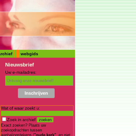
rchief
webgids
Nieuwsbrief
Uw e-mailadres:
Wat of waar zoekt u:
Zoek in archief
Exact zoeken? Plaats uw
zoekopdrachten tussen
aanhalingstekens (
"oude kerk"
, en niet