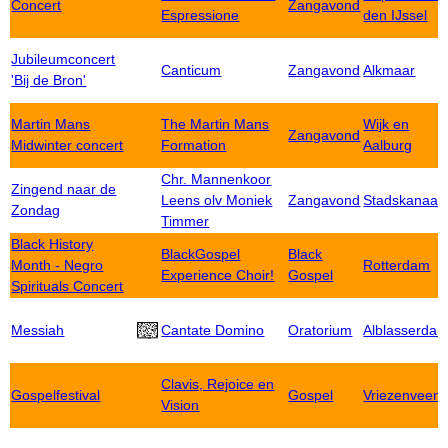
Concert
Zangavond
Espressione
den IJssel
Jubileumconcert
Canticum
Zangavond
Alkmaar
'Bij de Bron'
Martin Mans
The Martin Mans
Wijk en
Zangavond
Midwinter concert
Formation
Aalburg
Chr. Mannenkoor
Zingend naar de
Leens olv Moniek
Zangavond
Stadskanaal
Zondag
Timmer
Black History
BlackGospel
Black
Month - Negro
Rotterdam
Experience Choir!
Gospel
Spirituals Concert
Messiah
Cantate Domino
Oratorium
Alblasserda
Clavis, Rejoice en
Gospelfestival
Gospel
Vriezenveen
Vision