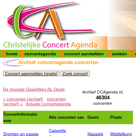
home
concertagenda
concert aanmelden
zoeken
Archief concertagenda concerten
Concert aanmelden (gratis)
Zoek concert
De mooiste DagjeWeg.NL Deals
Archief CCAgenda.nl:
46304
« concerten (archief)
concerten
concerten
(archief) »
Actuele Concertagenda
Concertinformatie
Alle concerten van
Genre
Plaats
over
Cappella
Dromen en passie
Klassiek
Middelburg