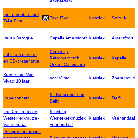
Amsterdam
Instrumentaal met
Take Five
Klassiek
Stolwijk
Take Five
Italian Baroque
Capella Amersfoort
Klassiek
Amersfoort
Christelijk
Jubileum concert
Reformatorisch
Klassiek
Kapelle
en CD-presentatie
Orkest Convocare
Kamerkoor Voci
Voci Vivaci
Klassiek
Zoeterwoude
Vivaci 10 jaar!
St. Kerkconcerten
Kapelconcert
Klassiek
Delft
Delftl
Las CanTantes in
Stichting
Westerkerkmuziek
Westerkerkmuziek
Klassiek
Veenendaal
Veenendaal
Veenendaal
Puisque tout passe