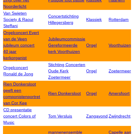
zingt over het
Puisque tout passe
Klassiek
Haarlem
Noorderlicht
Van Swieten
Concertstichting
Society & Raoul
Klassiek
Rotterdam
Hillegersberg
Steffani
Orgelconcert Evert
van de Veen
Jubileumcommissie
jubileum concert
Gereformeerde
Orgel
Voorthuizen
40 jaar
kerk Voorthuizen
kerkorganist
Stichting Concerten
Orgelconcert
Oude Kerk
Orgel
Zoetermeer
Ronald de Jong
Zoetermeer
Rien Donkersloot
geeft een
Rien Donkersloot
Orgel
Amersfoort
componistenportret
van Cor Kee
CD presentatie
concert Colors of
Tom Versluis
Zangavond
Zwijndrecht
Music
mannenensemble
Capelle aan