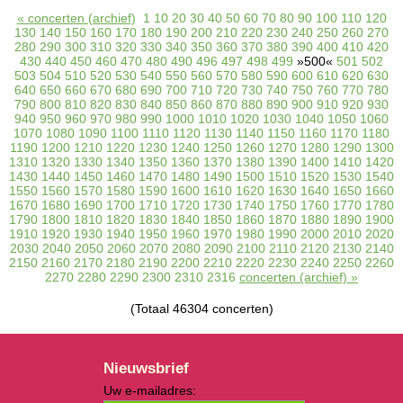
« concerten (archief)
1
10
20
30
40
50
60
70
80
90
100
110
120
130
140
150
160
170
180
190
200
210
220
230
240
250
260
270
280
290
300
310
320
330
340
350
360
370
380
390
400
410
420
430
440
450
460
470
480
490
496
497
498
499
»500«
501
502
503
504
510
520
530
540
550
560
570
580
590
600
610
620
630
640
650
660
670
680
690
700
710
720
730
740
750
760
770
780
790
800
810
820
830
840
850
860
870
880
890
900
910
920
930
940
950
960
970
980
990
1000
1010
1020
1030
1040
1050
1060
1070
1080
1090
1100
1110
1120
1130
1140
1150
1160
1170
1180
1190
1200
1210
1220
1230
1240
1250
1260
1270
1280
1290
1300
1310
1320
1330
1340
1350
1360
1370
1380
1390
1400
1410
1420
1430
1440
1450
1460
1470
1480
1490
1500
1510
1520
1530
1540
1550
1560
1570
1580
1590
1600
1610
1620
1630
1640
1650
1660
1670
1680
1690
1700
1710
1720
1730
1740
1750
1760
1770
1780
1790
1800
1810
1820
1830
1840
1850
1860
1870
1880
1890
1900
1910
1920
1930
1940
1950
1960
1970
1980
1990
2000
2010
2020
2030
2040
2050
2060
2070
2080
2090
2100
2110
2120
2130
2140
2150
2160
2170
2180
2190
2200
2210
2220
2230
2240
2250
2260
2270
2280
2290
2300
2310
2316
concerten (archief) »
(Totaal 46304 concerten)
Nieuwsbrief
Uw e-mailadres: