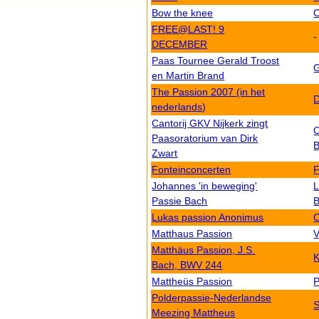
Bow the knee
FREE@LAST! 9
-
DECEMBER
Paas Tournee Gerald Troost
G
en Martin Brand
The Passion 2007 (in het
D
nederlands)
Cantorij GKV Nijkerk zingt
C
Paasoratorium van Dirk
B
Zwart
Fonteinconcerten
F
Johannes 'in beweging'
Passie Bach
B
Lukas passion Anonimus
C
Matthaus Passion
V
Matthäus Passion, J.S.
Bach, BWV 244
Mattheüs Passion
P
Polderpassie-Nederlandse
S
Meezing Mattheus