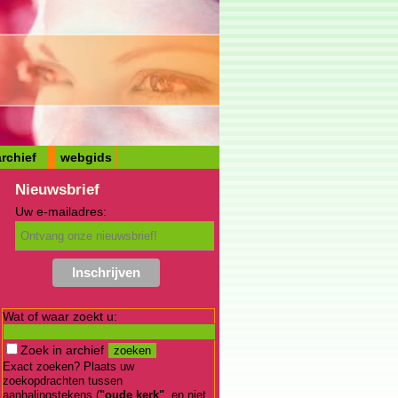
rchief
webgids
Nieuwsbrief
Uw e-mailadres:
Wat of waar zoekt u:
Zoek in archief
Exact zoeken? Plaats uw
zoekopdrachten tussen
aanhalingstekens (
"oude kerk"
, en niet