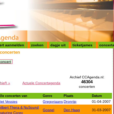
ert aanmelden
zoeken
dagje uit
ticketjames
concerta
 concerten
concert
Archief CCAgenda.nl:
46304
hief) »
Actuele Concertagenda
concerten
lle concerten van
Genre
Plaats
Datum
iet Vessies
Gregoriaans
Dronrijp
01-04-2007
ilbert Thera & NuSound
Gospel
Den Haag
31-03-2007
eaturing Corey