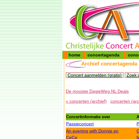
home
concertagenda
conc
Archief concertagenda
Concert aanmelden (gratis)
Zoek 
De mooiste DagjeWeg.NL Deals
« concerten (archief)
concerten (arc
Concertinformatie over
A
Passieconcert
P
An evening with Donnie en
G
CeCe
f