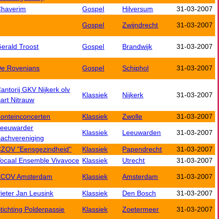
Chaverim
Gospel
Hilversum
31-03-2007
Gospel
Zwijndrecht
31-03-2007
erald Troost
Gospel
Brandwijk
31-03-2007
e Rovenians
Gospel
Schiphol
31-03-2007
antorij GKV Nijkerk olv
Klassiek
Nijkerk
31-03-2007
art Nitrauw
onteinconcerten
Klassiek
Zwolle
31-03-2007
Leeuwarder
Klassiek
Leeuwarden
31-03-2007
achvereniging
ZOV "Eensgezindheid"
Klassiek
Papendrecht
31-03-2007
ocaal Ensemble Vivavoce
Klassiek
Utrecht
31-03-2007
KCOV Amsterdam
Klassiek
Amsterdam
31-03-2007
ieter Jan Leusink
Klassiek
Den Bosch
31-03-2007
tichting Polderpassie
Klassiek
Zoetermeer
31-03-2007