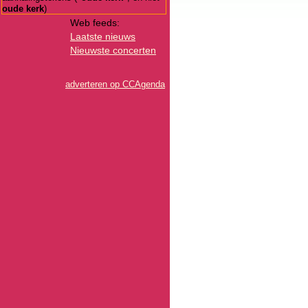
oude kerk
)
Web feeds:
Laatste nieuws
Nieuwste concerten
adverteren op CCAgenda