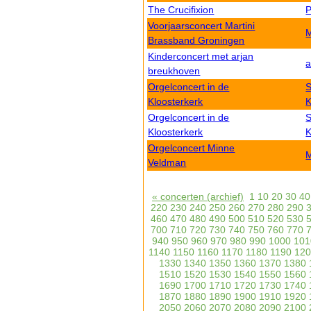
The Crucifixion
P
Voorjaarsconcert Martini
M
Brassband Groningen
Kinderconcert met arjan
a
breukhoven
Orgelconcert in de
S
Kloosterkerk
K
Orgelconcert in de
S
Kloosterkerk
K
Orgelconcert Minne
M
Veldman
« concerten (archief)
1
10
20
30
40
220
230
240
250
260
270
280
290
460
470
480
490
500
510
520
530
700
710
720
730
740
750
760
770
940
950
960
970
980
990
1000
101
1140
1150
1160
1170
1180
1190
120
1330
1340
1350
1360
1370
1380
1510
1520
1530
1540
1550
1560
1690
1700
1710
1720
1730
1740
1870
1880
1890
1900
1910
1920
2050
2060
2070
2080
2090
2100