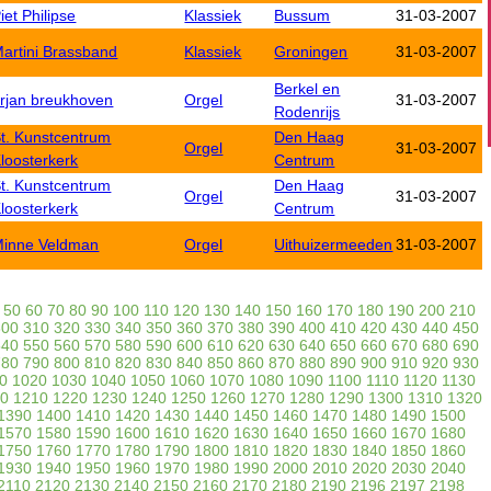
iet Philipse
Klassiek
Bussum
31-03-2007
artini Brassband
Klassiek
Groningen
31-03-2007
Berkel en
rjan breukhoven
Orgel
31-03-2007
Rodenrijs
t. Kunstcentrum
Den Haag
Orgel
31-03-2007
loosterkerk
Centrum
t. Kunstcentrum
Den Haag
Orgel
31-03-2007
loosterkerk
Centrum
inne Veldman
Orgel
Uithuizermeeden
31-03-2007
50
60
70
80
90
100
110
120
130
140
150
160
170
180
190
200
210
300
310
320
330
340
350
360
370
380
390
400
410
420
430
440
450
540
550
560
570
580
590
600
610
620
630
640
650
660
670
680
690
780
790
800
810
820
830
840
850
860
870
880
890
900
910
920
930
0
1020
1030
1040
1050
1060
1070
1080
1090
1100
1110
1120
1130
0
1210
1220
1230
1240
1250
1260
1270
1280
1290
1300
1310
1320
1390
1400
1410
1420
1430
1440
1450
1460
1470
1480
1490
1500
1570
1580
1590
1600
1610
1620
1630
1640
1650
1660
1670
1680
1750
1760
1770
1780
1790
1800
1810
1820
1830
1840
1850
1860
1930
1940
1950
1960
1970
1980
1990
2000
2010
2020
2030
2040
2110
2120
2130
2140
2150
2160
2170
2180
2190
2196
2197
2198