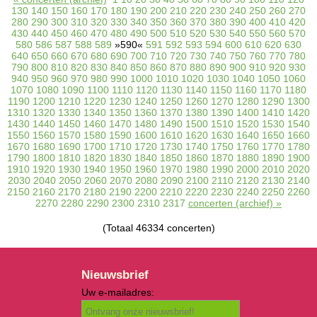
130
140
150
160
170
180
190
200
210
220
230
240
250
260
270
280
290
300
310
320
330
340
350
360
370
380
390
400
410
420
430
440
450
460
470
480
490
500
510
520
530
540
550
560
570
580
586
587
588
589
»590«
591
592
593
594
600
610
620
630
640
650
660
670
680
690
700
710
720
730
740
750
760
770
780
790
800
810
820
830
840
850
860
870
880
890
900
910
920
930
940
950
960
970
980
990
1000
1010
1020
1030
1040
1050
1060
1070
1080
1090
1100
1110
1120
1130
1140
1150
1160
1170
1180
1190
1200
1210
1220
1230
1240
1250
1260
1270
1280
1290
1300
1310
1320
1330
1340
1350
1360
1370
1380
1390
1400
1410
1420
1430
1440
1450
1460
1470
1480
1490
1500
1510
1520
1530
1540
1550
1560
1570
1580
1590
1600
1610
1620
1630
1640
1650
1660
1670
1680
1690
1700
1710
1720
1730
1740
1750
1760
1770
1780
1790
1800
1810
1820
1830
1840
1850
1860
1870
1880
1890
1900
1910
1920
1930
1940
1950
1960
1970
1980
1990
2000
2010
2020
2030
2040
2050
2060
2070
2080
2090
2100
2110
2120
2130
2140
2150
2160
2170
2180
2190
2200
2210
2220
2230
2240
2250
2260
2270
2280
2290
2300
2310
2317
concerten (archief) »
(Totaal 46334 concerten)
Nieuwsbrief
Uw e-mailadres: