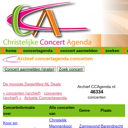
home
concertagenda
concert aanmelden
zoeken
Archief concertagenda concerten
Concert aanmelden (gratis)
Zoek concert
De mooiste DagjeWeg.NL Deals
Archief CCAgenda.nl:
46334
« concerten (archief)
concerten
concerten
(archief) »
Actuele Concertagenda
Concertinformatie
Alle concerten
Genre
Plaats
over
van
Christelijk
Koor en
Mannenkoor
Zangavond
Barendrecht