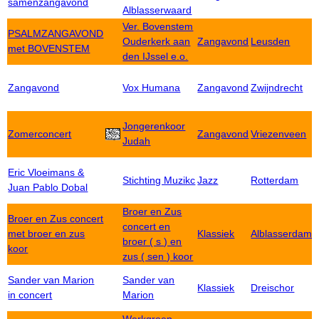
samenzangavond
Alblasserwaard
Ver. Bovenstem
PSALMZANGAVOND
Ouderkerk aan
Zangavond
Leusden
met BOVENSTEM
den IJssel e.o.
Zangavond
Vox Humana
Zangavond
Zwijndrecht
Jongerenkoor
Zomerconcert
Zangavond
Vriezenveen
Judah
Eric Vloeimans &
Stichting Muzikc
Jazz
Rotterdam
Juan Pablo Dobal
Broer en Zus
Broer en Zus concert
concert en
met broer en zus
Klassiek
Alblasserdam
broer ( s ) en
koor
zus ( sen ) koor
Sander van Marion
Sander van
Klassiek
Dreischor
in concert
Marion