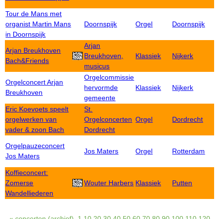
Tour de Mans met
organist Martin Mans
Doornspijk
Orgel
Doornspijk
in Doornspijk
Arjan
Arjan Breukhoven
Breukhoven,
Klassiek
Nijkerk
Bach&Friends
musicus
Orgelcommissie
Orgelconcert Arjan
hervormde
Klassiek
Nijkerk
Breukhoven
gemeente
Eric Koevoets speelt
St.
orgelwerken van
Orgelconcerten
Orgel
Dordrecht
vader & zoon Bach
Dordrecht
Orgelpauzeconcert
Jos Maters
Orgel
Rotterdam
Jos Maters
Koffieconcert:
Zomerse
Wouter Harbers
Klassiek
Putten
Wandelliederen
« concerten (archief)
1
10
20
30
40
50
60
70
80
90
100
110
120