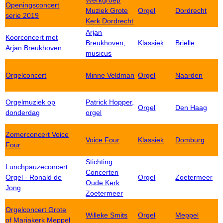
Werkgroep
Openingsconcert
Muziek Grote
Orgel
Dordrecht
serie 2019
Kerk Dordrecht
Arjan
Koorconcert met
Breukhoven,
Klassiek
Brielle
Arjan Breukhoven
musicus
Orgelconcert
Minne Veldman
Orgel
Naarden
Orgelmuziek op
Patrick Hopper,
Orgel
Den Haag
donderdag
orgel
Zomerconcert Voice
Voice Four
Klassiek
Domburg
Four
Stichting
Lunchpauzeconcert
Concerten
Orgel - Ronald de
Orgel
Zoetermeer
Oude Kerk
Jong
Zoetermeer
Orgelconcert Grote
Willeke Smits
Orgel
Meppel
of Mariakerk Meppel