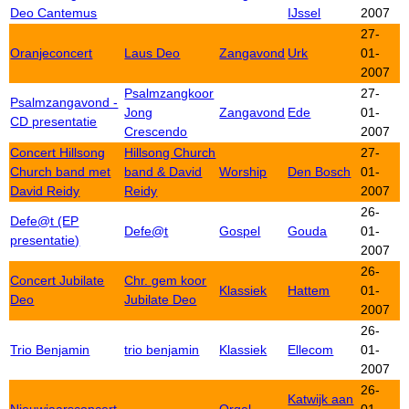
Deo Cantemus
IJssel
2007
27-
Oranjeconcert
Laus Deo
Zangavond
Urk
01-
2007
Psalmzangkoor
27-
Psalmzangavond -
Jong
Zangavond
Ede
01-
CD presentatie
Crescendo
2007
Concert Hillsong
Hillsong Church
27-
Church band met
band & David
Worship
Den Bosch
01-
David Reidy
Reidy
2007
26-
Defe@t (EP
Defe@t
Gospel
Gouda
01-
presentatie)
2007
26-
Concert Jubilate
Chr. gem koor
Klassiek
Hattem
01-
Deo
Jubilate Deo
2007
26-
Trio Benjamin
trio benjamin
Klassiek
Ellecom
01-
2007
26-
Katwijk aan