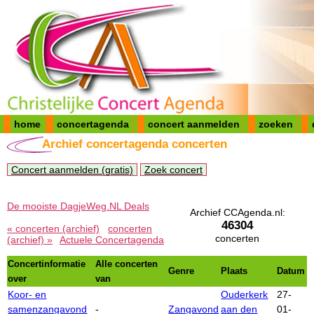
home
concertagenda
concert aanmelden
zoeken
Archief concertagenda concerten
Concert aanmelden (gratis)
Zoek concert
De mooiste DagjeWeg.NL Deals
Archief CCAgenda.nl:
46304
« concerten (archief)
concerten
concerten
(archief) »
Actuele Concertagenda
Concertinformatie
Alle concerten
Genre
Plaats
Datum
over
van
Koor- en
Ouderkerk
27-
samenzangavond
-
Zangavond
aan den
01-