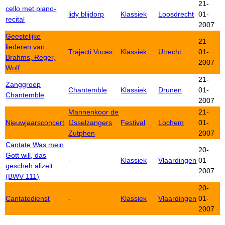
21-
cello met piano-
lidy blijdorp
Klassiek
Loosdrecht
01-
recital
2007
Geestelijke
21-
liederen van
Trajecti Voces
Klassiek
Utrecht
01-
Brahms, Reger,
2007
Wolf
21-
Zanggroep
Chantemble
Klassiek
Drunen
01-
Chantemble
2007
Mannenkoor de
21-
Nieuwjaarsconcert
IJsselzangers
Festival
Lochem
01-
Zutphen
2007
Cantate Was mein
20-
Gott will, das
-
Klassiek
Vlaardingen
01-
gescheh allzeit
2007
(BWV 111)
20-
Cantatedienst
-
Klassiek
Vlaardingen
01-
2007