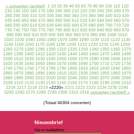
« concerten (archief)
1
10
20
30
40
50
60
70
80
90
100
110
120
130
140
150
160
170
180
190
200
210
220
230
240
250
260
270
280
290
300
310
320
330
340
350
360
370
380
390
400
410
420
430
440
450
460
470
480
490
500
510
520
530
540
550
560
570
580
590
600
610
620
630
640
650
660
670
680
690
700
710
720
730
740
750
760
770
780
790
800
810
820
830
840
850
860
870
880
890
900
910
920
930
940
950
960
970
980
990
1000
1010
1020
1030
1040
1050
1060
1070
1080
1090
1100
1110
1120
1130
1140
1150
1160
1170
1180
1190
1200
1210
1220
1230
1240
1250
1260
1270
1280
1290
1300
1310
1320
1330
1340
1350
1360
1370
1380
1390
1400
1410
1420
1430
1440
1450
1460
1470
1480
1490
1500
1510
1520
1530
1540
1550
1560
1570
1580
1590
1600
1610
1620
1630
1640
1650
1660
1670
1680
1690
1700
1710
1720
1730
1740
1750
1760
1770
1780
1790
1800
1810
1820
1830
1840
1850
1860
1870
1880
1890
1900
1910
1920
1930
1940
1950
1960
1970
1980
1990
2000
2010
2020
2030
2040
2050
2060
2070
2080
2090
2100
2110
2120
2130
2140
2150
2160
2170
2180
2190
2200
2210
2216
2217
2218
2219
»2220«
2221
2222
2223
2224
2230
2240
2250
2260
2270
2280
2290
2300
2310
2316
concerten (archief) »
(Totaal 46304 concerten)
Nieuwsbrief
Uw e-mailadres: