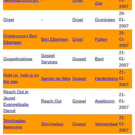
Nieuwjaarsconcert
-
Orgel
01-
Zee
2007
26-
Orgel
-
Orgel
Groningen
01-
2007
25-
Orgelconcert Bert
Bert Elbertsen
Orgel
Putten
01-
Elbertsen
2007
21-
Gospel
Gospelmatinee
Gospel
Bant
01-
Services
2007
21-
Hold on, help is on
Samen op Weg
Gospel
Hardenberg
01-
the way
2007
Reach Out in
21-
Jeugd
Reach Out
Gospel
Apeldoorn
01-
Evangelisatie
2007
Dienst
21-
Shirchadasj
Shirchadasj
Gospel
Veenendaal
01-
Awesome
2007