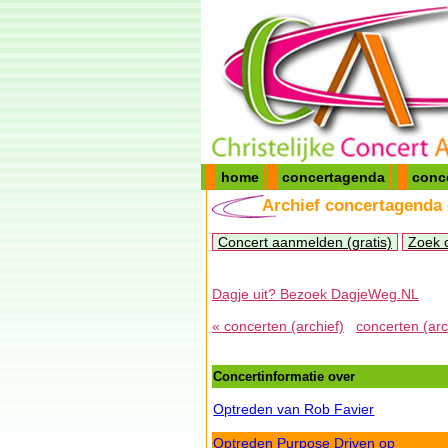
home
concertagenda
conc
Archief concertagenda
Concert aanmelden (gratis)
Zoek 
Dagje uit? Bezoek DagjeWeg.NL
« concerten (archief)
concerten (arc
Concertinformatie over
Optreden van Rob Favier
Optreden Purpose Driven op