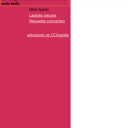
oude kerk
)
Web feeds:
Laatste nieuws
Nieuwste concerten
adverteren op CCAgenda