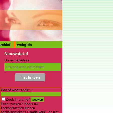
rchief
webgids
Nieuwsbrief
Uw e-mailadres:
Wat of waar zoekt u:
Zoek in archief
Exact zoeken? Plaats uw
zoekopdrachten tussen
aanhalingstekens (
"oude kerk"
, en niet