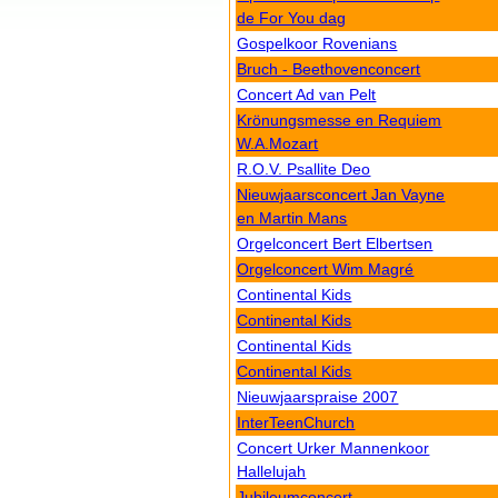
de For You dag
Gospelkoor Rovenians
Bruch - Beethovenconcert
Concert Ad van Pelt
Krönungsmesse en Requiem
W.A.Mozart
R.O.V. Psallite Deo
Nieuwjaarsconcert Jan Vayne
en Martin Mans
Orgelconcert Bert Elbertsen
Orgelconcert Wim Magré
Continental Kids
Continental Kids
Continental Kids
Continental Kids
Nieuwjaarspraise 2007
InterTeenChurch
Concert Urker Mannenkoor
Hallelujah
Jubileumconcert