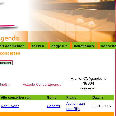
ert aanmelden
zoeken
dagje uit
ticketjames
concerta
 concerten
concert
Archief CCAgenda.nl:
46304
hief) »
Actuele Concertagenda
concerten
Alle concerten van
Genre
Plaats
Datum
Alphen aan
Rob Favier
Cabaret
28-01-2007
den Rijn