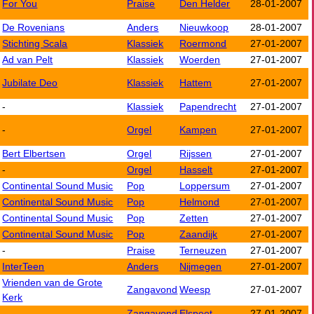
For You
Praise
Den Helder
28-01-2007
De Rovenians
Anders
Nieuwkoop
28-01-2007
Stichting Scala
Klassiek
Roermond
27-01-2007
Ad van Pelt
Klassiek
Woerden
27-01-2007
Jubilate Deo
Klassiek
Hattem
27-01-2007
-
Klassiek
Papendrecht
27-01-2007
-
Orgel
Kampen
27-01-2007
Bert Elbertsen
Orgel
Rijssen
27-01-2007
-
Orgel
Hasselt
27-01-2007
Continental Sound Music
Pop
Loppersum
27-01-2007
Continental Sound Music
Pop
Helmond
27-01-2007
Continental Sound Music
Pop
Zetten
27-01-2007
Continental Sound Music
Pop
Zaandijk
27-01-2007
-
Praise
Terneuzen
27-01-2007
InterTeen
Anders
Nijmegen
27-01-2007
Vrienden van de Grote
Zangavond
Weesp
27-01-2007
Kerk
-
Zangavond
Elspeet
27-01-2007