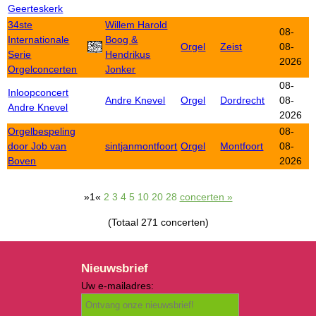
Geerteskerk
34ste
Willem Harold
08-
Internationale
Boog &
Orgel
Zeist
08-
Serie
Hendrikus
2026
Orgelconcerten
Jonker
08-
Inloopconcert
Andre Knevel
Orgel
Dordrecht
08-
Andre Knevel
2026
Orgelbespeling
08-
door Job van
sintjanmontfoort
Orgel
Montfoort
08-
Boven
2026
»1«
2
3
4
5
10
20
28
concerten »
(Totaal 271 concerten)
Nieuwsbrief
Uw e-mailadres: