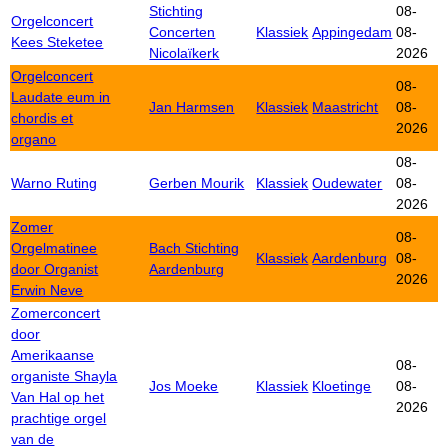
Stichting
08-
Orgelconcert
Concerten
Klassiek
Appingedam
08-
Kees Steketee
Nicolaïkerk
2026
Orgelconcert
08-
Laudate eum in
Jan Harmsen
Klassiek
Maastricht
08-
chordis et
2026
organo
08-
Warno Ruting
Gerben Mourik
Klassiek
Oudewater
08-
2026
Zomer
08-
Orgelmatinee
Bach Stichting
Klassiek
Aardenburg
08-
door Organist
Aardenburg
2026
Erwin Neve
Zomerconcert
door
Amerikaanse
08-
organiste Shayla
Jos Moeke
Klassiek
Kloetinge
08-
Van Hal op het
2026
prachtige orgel
van de