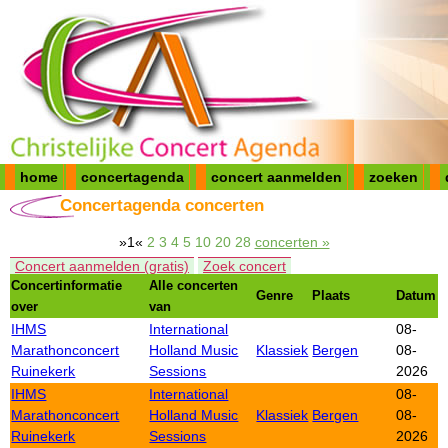
home
concertagenda
concert aanmelden
zoeken
Concertagenda concerten
»1«
2
3
4
5
10
20
28
concerten »
Concert aanmelden (gratis)
Zoek concert
Concertinformatie
Alle concerten
Genre
Plaats
Datum
over
van
IHMS
International
08-
Marathonconcert
Holland Music
Klassiek
Bergen
08-
Ruinekerk
Sessions
2026
IHMS
International
08-
Marathonconcert
Holland Music
Klassiek
Bergen
08-
Ruinekerk
Sessions
2026