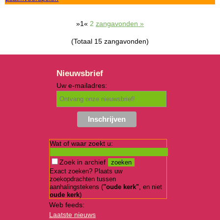
»1«
2
zangavonden »
(Totaal 15 zangavonden)
Nieuwsbrief
Uw e-mailadres:
Wat of waar zoekt u:
Zoek in archief
Exact zoeken? Plaats uw
zoekopdrachten tussen
aanhalingstekens (
"oude kerk"
, en niet
oude kerk
)
Web feeds:
Laatste nieuws