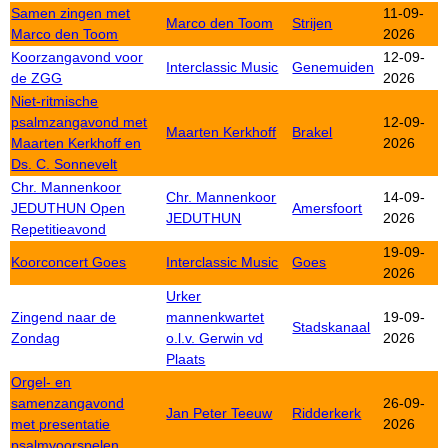
Samen zingen met
11-09-
Marco den Toom
Strijen
Marco den Toom
2026
Koorzangavond voor
12-09-
Interclassic Music
Genemuiden
de ZGG
2026
Niet-ritmische
psalmzangavond met
12-09-
Maarten Kerkhoff
Brakel
Maarten Kerkhoff en
2026
Ds. C. Sonnevelt
Chr. Mannenkoor
Chr. Mannenkoor
14-09-
JEDUTHUN Open
Amersfoort
JEDUTHUN
2026
Repetitieavond
19-09-
Koorconcert Goes
Interclassic Music
Goes
2026
Urker
Zingend naar de
mannenkwartet
19-09-
Stadskanaal
Zondag
o.l.v. Gerwin vd
2026
Plaats
Orgel- en
samenzangavond
26-09-
Jan Peter Teeuw
Ridderkerk
met presentatie
2026
psalmvoorspelen