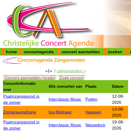
home
concertagenda
concert aanmelden
zoeken
Concertagenda Zangavonden
»1«
2
zangavonden »
Concert aanmelden (gratis)
Zoek concert
Concertinformatie
Alle concerten van
Plaats
Datum
over
Psalmzangavond in
12-08-
Interclassic Music
Putten
de zomer
2026
13-08-
Zomeravondzang
Ina Mijnheer
Vaassen
2026
Psalmzangavond in
19-08-
Interclassic Music
Nieuwdorp
de zomer
2026