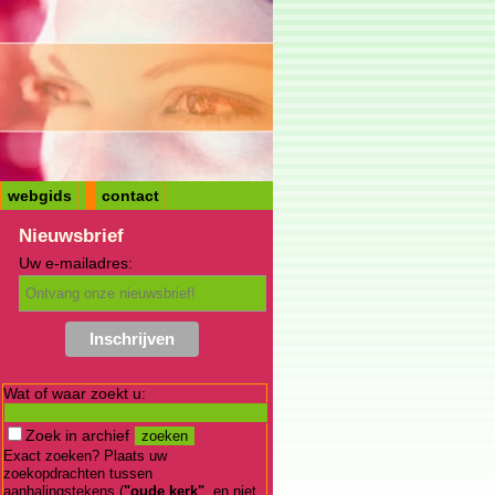
webgids
contact
Nieuwsbrief
Uw e-mailadres:
mmissie Grote Kerk Westzaan, Westzaan
 Zwart in Het Octaaf, zingenenzo, Hoorn
eykoop en bovenstemgroep IJsselmuiden, Psalmzangavond Grote Kerk
rote kerk, Jos Moeke, Westzaan
ie psalmvoorspelen, Jan Peter Teeuw, Ridderkerk
Wat of waar zoekt u:
nist Jos Moeke Grote kerk, Jos Moeke, Elburg
tte Rokyta, panfluit, André Knevel en Jos Moeke, orgel, Jos Moeke, U
Zoek in archief
Exact zoeken? Plaats uw
zoekopdrachten tussen
aanhalingstekens (
"oude kerk"
, en niet