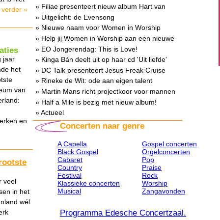
single
» Filiae presenteert nieuw album Hart van
 verder »
Hart
» Uitgelicht: de Evensong
» Nieuwe naam voor Women in Worship
» Help jij Women in Worship aan een nieuwe
naam?
» EO Jongerendag: This is Love!
aties
 jaar
» Kinga Bán deelt uit op haar cd 'Uit liefde'
de het
» DC Talk presenteert Jesus Freak Cruise
tste
» Rineke de Wit: ode aan eigen talent
eum van
» Martin Mans richt projectkoor voor mannen
rland:
op
» Half a Mile is bezig met nieuw album!
» Actueel
kerken en
Concerten naar genre
A Capella
Gospel concerten
Black Gospel
Orgelconcerten
Cabaret
Pop
rootste
Country
Praise
Festival
Rock
 veel
Klassieke concerten
Worship
Musical
Zangavonden
en in het
enland wél
Programma Edesche Concertzaal.
erk