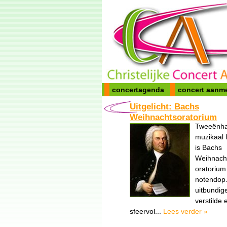
concertagenda
concert aanm
Uitgelicht: Bachs
Weihnachtsoratorium
Tweeënhal
muzikaal 
is Bachs
Weihnach
oratorium
notendop
uitbundig
verstilde 
sfeervol...
Lees verder »