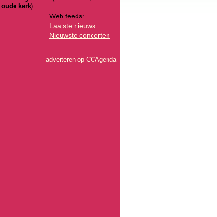
oude kerk
)
Web feeds:
Laatste nieuws
Nieuwste concerten
adverteren op CCAgenda
Hoeve
erk
Hoeve
Hoeve