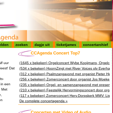
elden
zoeken
dagje uit
ticketjames
concertarchief
CCAgenda Concert Top7
f uur
(1645 x bekeken) Orgelconcert Wybe Kooijmans, Orgelco
feest! Dat
(534 x bekeken) HoornZingt met River Voices olv Everhard
(312 x bekeken) Psalmzangavond met organist Pieter H
ts-
(256 x bekeken) Zomerconcert door organist Jos Moeke G
 in een
(235 x bekeken) Orgel- en samenzangavond met presentat
. Met
(210 x bekeken) Feestelijk Hervormingsconcert door orga
e,
(117 x bekeken) Zomerconcert Herv.Dorpskerk MMV: Liselo
en
De complete concertagenda »
Concerten met Video of Audio