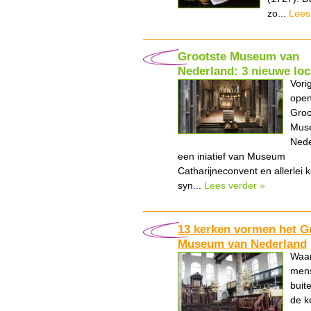
zo...
Lees
Grootste Museum van
Nederland: 3 nieuwe loc
Vorig
open
Groo
Mus
Nede
een iniatief van Museum
Catharijneconvent en allerlei 
syn...
Lees verder »
13 kerken vormen het G
Museum van Nederland
Waar
mens
buit
de k