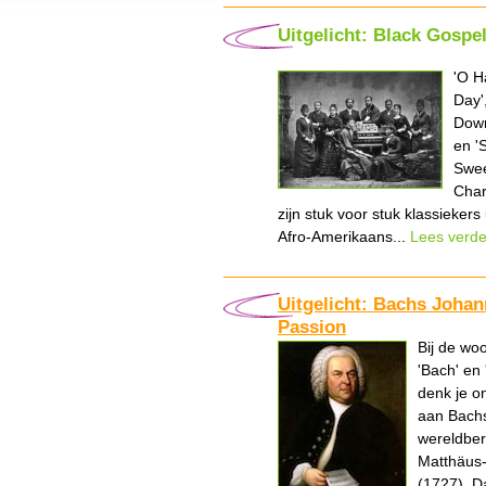
Uitgelicht: Black Gospe
'O H
Day'
Dow
en '
Swe
Char
zijn stuk voor stuk klassiekers 
Afro-Amerikaans...
Lees verde
Uitgelicht: Bachs Johan
Passion
Bij de wo
'Bach' en 
denk je on
aan Bach
wereldbe
Matthäus
(1727). Da