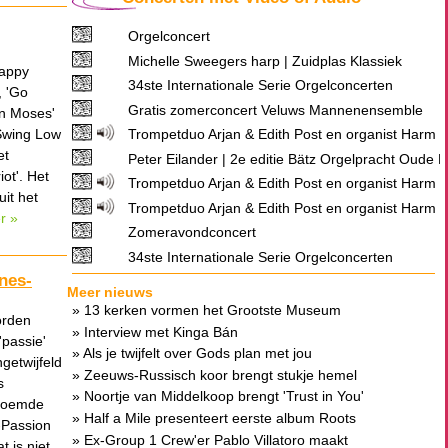
l
Orgelconcert
Michelle Sweegers harp | Zuidplas Klassiek
appy
34ste Internationale Serie Orgelconcerten
, 'Go
Gratis zomerconcert Veluws Mannenensemble
n Moses'
Swing Low
Trompetduo Arjan & Edith Post en organist Harm 
et
Peter Eilander | 2e editie Bätz Orgelpracht Oude K
iot'. Het
Trompetduo Arjan & Edith Post en organist Harm 
uit het
Trompetduo Arjan & Edith Post en organist Harm 
r »
Zomeravondconcert
34ste Internationale Serie Orgelconcerten
nes-
Meer nieuws
» 13 kerken vormen het Grootste Museum
orden
van Nederland
» Interview met Kinga Bán
'passie'
» Als je twijfelt over Gods plan met jou
getwijfeld
» Zeeuws-Russisch koor brengt stukje hemel
s
op aarde
» Noortje van Middelkoop brengt 'Trust in You'
roemde
uit
» Half a Mile presenteert eerste album Roots
-Passion
» Ex-Group 1 Crew'er Pablo Villatoro maakt
t is niet