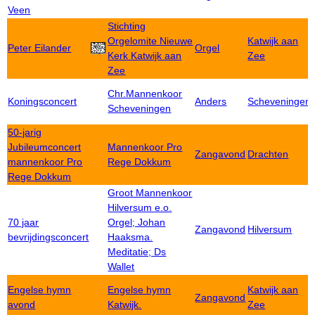
Veen
Stichting
Orgelomite Nieuwe
Katwijk aan
Peter Eilander
Orgel
Kerk Katwijk aan
Zee
Zee
Chr.Mannenkoor
Koningsconcert
Anders
Scheveningen
Scheveningen
50-jarig
Jubileumconcert
Mannenkoor Pro
Zangavond
Drachten
mannenkoor Pro
Rege Dokkum
Rege Dokkum
Groot Mannenkoor
Hilversum e.o.
70 jaar
Orgel; Johan
Zangavond
Hilversum
bevrijdingsconcert
Haaksma.
Meditatie; Ds
Wallet
Engelse hymn
Engelse hymn
Katwijk aan
Zangavond
avond
Katwijk.
Zee