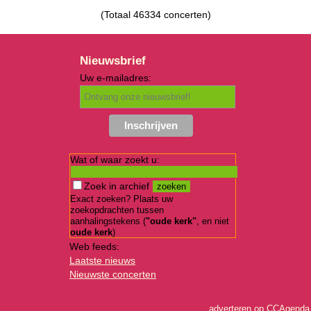
(Totaal 46334 concerten)
Nieuwsbrief
Uw e-mailadres:
Wat of waar zoekt u:
Zoek in archief
Exact zoeken? Plaats uw
zoekopdrachten tussen
aanhalingstekens (
"oude kerk"
, en niet
oude kerk
)
Web feeds:
Laatste nieuws
Nieuwste concerten
adverteren op CCAgenda