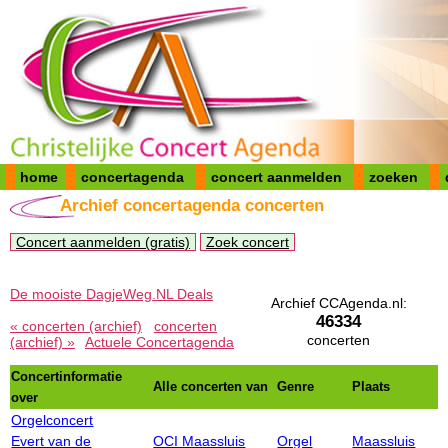
home
concertagenda
concert aanmelden
zoeken
Archief concertagenda concerten
Concert aanmelden (gratis)
Zoek concert
De mooiste DagjeWeg.NL Deals
Archief CCAgenda.nl:
46334
« concerten (archief)
concerten
concerten
(archief) »
Actuele Concertagenda
Concertinformatie
Alle concerten van
Genre
Plaats
over
Orgelconcert
Evert van de
OCI Maassluis
Orgel
Maassluis