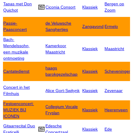
Tapas met Don
Bergen op
Ciconia Consort
Klassiek
Quichot
Zoom
Passie-
de Veluwsche
Zangavond
Ermelo
Paasconcert
Sanghertjes
Bach-
Mendelssohn,
Kamerkoor
Klassiek
Maastricht
een muzikale
Maastricht
ontmoeting
haags
Cantatedienst
Klassiek
Scheveningen
barokgezelschap
Concert in het
Alice Gort-Switynk
Klassiek
Zevenaar
Filmhuis
Festoenconcert:
Collegium Vocale
MUZIEK BIJ
Klassiek
Heerenveen
Fryslan
ICONEN
Gitaarrecital Duo
Edesche
Klassiek
Ede
Fraticelli
Concertzaal