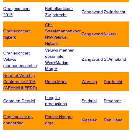
Oranjeconcert
Bethelkerkkoor
Zangavond
Zwijndrecht
2015
Zwijndrecht
Chr.
Oranjeconcert
Streekmannenkoor
Zangavond
Nijkerk
Nijkerk
NW-Veluwe,
Nijkerk
Veluws mannen
Oranjeconcert
ebsemble
Veluws
Zangavond
St Annaland
Wim+Martijn
mannenensemble
Magré
Heart of Worship
Conferentie 2015
Robin Mark
Worship
Dordrecht
(GEANNULEERD)
Longlife
Canto en Derwisj
Spiritual
Deventer
productions
Orgelmuziek op
Patrick Hopper,
Klassiek
Den Haag
donderdag
orgel