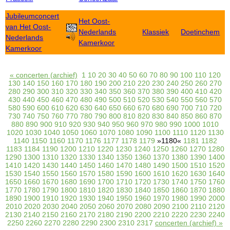
Jubileumconcert
Het Oost-
van Het Oost-
Nederlands
Klassiek
Doetinchem
Nederlands
Kamerkoor
Kamerkoor
« concerten (archief)
1
10
20
30
40
50
60
70
80
90
100
110
120
130
140
150
160
170
180
190
200
210
220
230
240
250
260
270
280
290
300
310
320
330
340
350
360
370
380
390
400
410
420
430
440
450
460
470
480
490
500
510
520
530
540
550
560
570
580
590
600
610
620
630
640
650
660
670
680
690
700
710
720
730
740
750
760
770
780
790
800
810
820
830
840
850
860
870
880
890
900
910
920
930
940
950
960
970
980
990
1000
1010
1020
1030
1040
1050
1060
1070
1080
1090
1100
1110
1120
1130
1140
1150
1160
1170
1176
1177
1178
1179
»1180«
1181
1182
1183
1184
1190
1200
1210
1220
1230
1240
1250
1260
1270
1280
1290
1300
1310
1320
1330
1340
1350
1360
1370
1380
1390
1400
1410
1420
1430
1440
1450
1460
1470
1480
1490
1500
1510
1520
1530
1540
1550
1560
1570
1580
1590
1600
1610
1620
1630
1640
1650
1660
1670
1680
1690
1700
1710
1720
1730
1740
1750
1760
1770
1780
1790
1800
1810
1820
1830
1840
1850
1860
1870
1880
1890
1900
1910
1920
1930
1940
1950
1960
1970
1980
1990
2000
2010
2020
2030
2040
2050
2060
2070
2080
2090
2100
2110
2120
2130
2140
2150
2160
2170
2180
2190
2200
2210
2220
2230
2240
2250
2260
2270
2280
2290
2300
2310
2317
concerten (archief) »