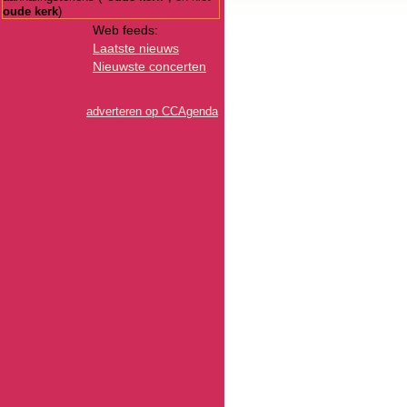
oude kerk
)
Web feeds:
Laatste nieuws
Nieuwste concerten
adverteren op CCAgenda