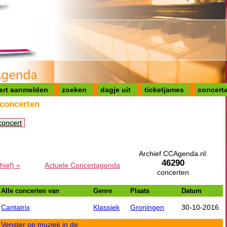
ert aanmelden
zoeken
dagje uit
ticketjames
concerta
 concerten
concert
Archief CCAgenda.nl:
46290
hief) »
Actuele Concertagenda
concerten
Alle concerten van
Genre
Plaats
Datum
Cantatrix
Klassiek
Groningen
30-10-2016
Venster op muziek in de