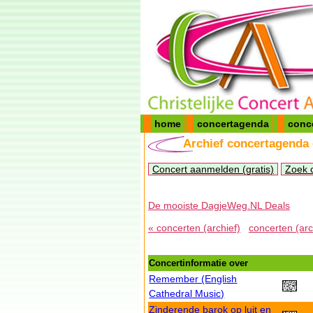
home
concertagenda
conc
Archief concertagenda
Concert aanmelden (gratis)
Zoek 
De mooiste DagjeWeg.NL Deals
« concerten (archief)
concerten (arc
Concertinformatie over
Remember (English
Cathedral Music)
Zinderende barok op luit en