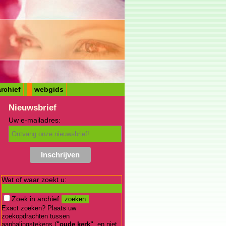
rchief
webgids
Nieuwsbrief
Uw e-mailadres:
Wat of waar zoekt u:
Zoek in archief
Exact zoeken? Plaats uw
zoekopdrachten tussen
aanhalingstekens (
"oude kerk"
, en niet