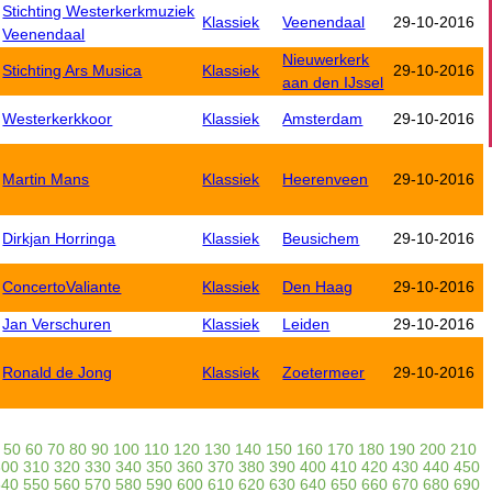
Stichting Westerkerkmuziek
Klassiek
Veenendaal
29-10-2016
Veenendaal
Nieuwerkerk
Stichting Ars Musica
Klassiek
29-10-2016
aan den IJssel
Westerkerkkoor
Klassiek
Amsterdam
29-10-2016
Martin Mans
Klassiek
Heerenveen
29-10-2016
Dirkjan Horringa
Klassiek
Beusichem
29-10-2016
ConcertoValiante
Klassiek
Den Haag
29-10-2016
Jan Verschuren
Klassiek
Leiden
29-10-2016
Ronald de Jong
Klassiek
Zoetermeer
29-10-2016
50
60
70
80
90
100
110
120
130
140
150
160
170
180
190
200
210
300
310
320
330
340
350
360
370
380
390
400
410
420
430
440
450
540
550
560
570
580
590
600
610
620
630
640
650
660
670
680
690