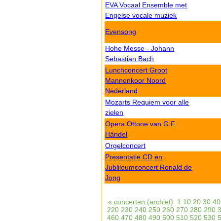
EVA Vocaal Ensemble met
Engelse vocale muziek
Evensong
Hohe Messe - Johann
Sebastian Bach
Lunchconcert Groot
Mannenkoor Noord
Nederland
Mozarts Requiem voor alle
zielen
Opera Ottone van G.F.
Händel
Orgelconcert
Presentatie CD en
Jublileumconcert Ronald de
Jong
« concerten (archief)
1
10
20
30
40
220
230
240
250
260
270
280
290
460
470
480
490
500
510
520
530