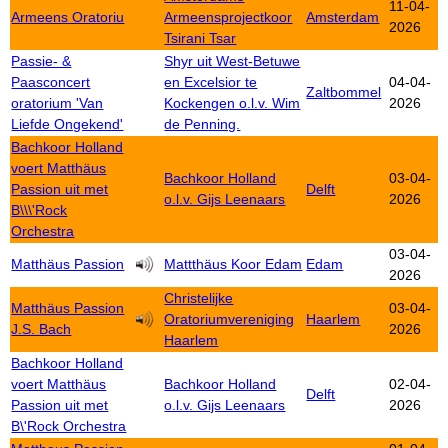
11-04-
Armeens Oratoriu
Armeensprojectkoor
Amsterdam
2026
Tsirani Tsar
Passie- &
Shyr uit West-Betuwe
Paasconcert
en Excelsior te
04-04-
Zaltbommel
oratorium 'Van
Kockengen o.l.v. Wim
2026
Liefde Ongekend'
de Penning.
Bachkoor Holland
voert Matthäus
Bachkoor Holland
03-04-
Passion uit met
Delft
o.l.v. Gijs Leenaars
2026
B\\\'Rock
Orchestra
03-04-
Matthäus Passion
Mattthäus Koor Edam
Edam
2026
Christelijke
Matthäus Passion
03-04-
Oratoriumvereniging
Haarlem
J.S. Bach
2026
Haarlem
Bachkoor Holland
voert Matthäus
Bachkoor Holland
02-04-
Delft
Passion uit met
o.l.v. Gijs Leenaars
2026
B\'Rock Orchestra