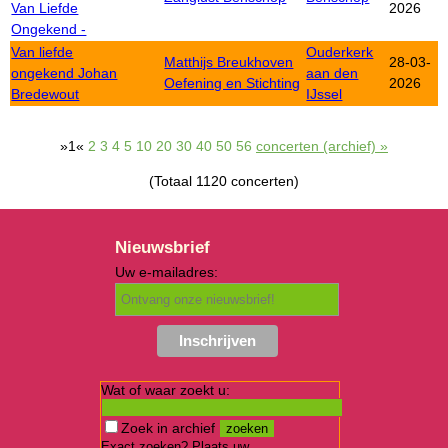
Van Liefde
2026
Ongekend -
Van liefde
Ouderkerk
Matthijs Breukhoven
28-03-
ongekend Johan
aan den
Oefening en Stichting
2026
Bredewout
IJssel
»1«
2
3
4
5
10
20
30
40
50
56
concerten (archief) »
(Totaal 1120 concerten)
Nieuwsbrief
Uw e-mailadres:
Wat of waar zoekt u:
Zoek in archief
Exact zoeken? Plaats uw