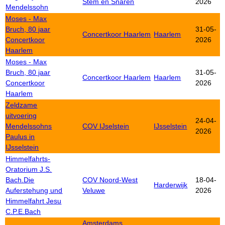
Stem en Snaren
2026
Mendelssohn
Moses - Max
Bruch, 80 jaar
31-05-
Concertkoor Haarlem
Haarlem
Concertkoor
2026
Haarlem
Moses - Max
Bruch, 80 jaar
31-05-
Concertkoor Haarlem
Haarlem
Concertkoor
2026
Haarlem
Zeldzame
uitvoering
24-04-
Mendelssohns
COV IJselstein
IJsselstein
2026
Paulus in
IJsselstein
Himmelfahrts-
Oratorium J.S.
Bach.Die
COV Noord-West
18-04-
Harderwijk
Auferstehung und
Veluwe
2026
Himmelfahrt Jesu
C.P.E.Bach
Amsterdams