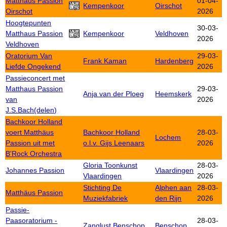
Matthaus Passion
01-04-
Kempenkoor
Oirschot
Oirschot
2026
Hoogtepunten
30-03-
Matthaus Passion
Kempenkoor
Veldhoven
2026
Veldhoven
Oratorium Van
29-03-
Frank Kaman
Hardenberg
Liefde Ongekend
2026
Passieconcert met
Matthaus Passion
29-03-
Anja van der Ploeg
Heemskerk
van
2026
J.S.Bach(delen)
Bachkoor Holland
voert Matthäus
Bachkoor Holland
28-03-
Lochem
Passion uit met
o.l.v. Gijs Leenaars
2026
B'Rock Orchestra
Gloria Toonkunst
28-03-
Johannes Passion
Vlaardingen
Vlaardingen
2026
Stichting De
Alphen aan
28-03-
Matthäus Passion
Muziekfabriek
den Rijn
2026
Passie-
Paasoratorium -
28-03-
Zanglust Benschop
Benschop