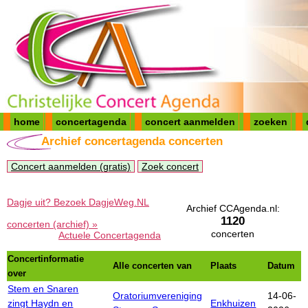
home
concertagenda
concert aanmelden
zoeken
Archief concertagenda concerten
Concert aanmelden (gratis)
Zoek concert
Dagje uit? Bezoek DagjeWeg.NL
Archief CCAgenda.nl:
1120
concerten (archief) »
concerten
Actuele Concertagenda
Concertinformatie
Alle concerten van
Plaats
Datum
over
Stem en Snaren
Oratoriumvereniging
14-06-
zingt Haydn en
Enkhuizen