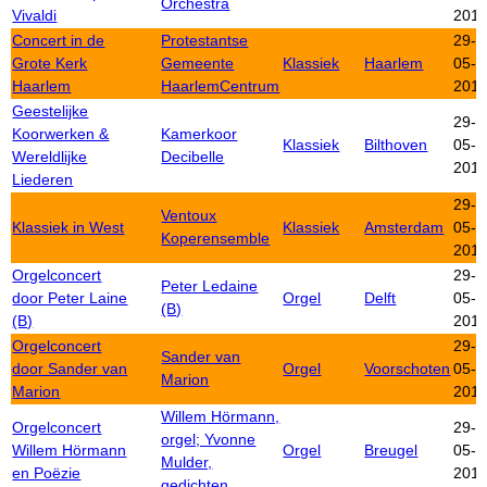
Orchestra
Vivaldi
201
Concert in de
Protestantse
29-
Grote Kerk
Gemeente
Klassiek
Haarlem
05-
Haarlem
HaarlemCentrum
201
Geestelijke
29-
Koorwerken &
Kamerkoor
Klassiek
Bilthoven
05-
Wereldlijke
Decibelle
201
Liederen
29-
Ventoux
Klassiek in West
Klassiek
Amsterdam
05-
Koperensemble
201
Orgelconcert
29-
Peter Ledaine
door Peter Laine
Orgel
Delft
05-
(B)
(B)
201
Orgelconcert
29-
Sander van
door Sander van
Orgel
Voorschoten
05-
Marion
Marion
201
Willem Hörmann,
Orgelconcert
29-
orgel; Yvonne
Willem Hörmann
Orgel
Breugel
05-
Mulder,
en Poëzie
201
gedichten