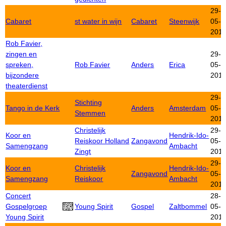
29-
Cabaret
st water in wijn
Cabaret
Steenwijk
05-
201
Rob Favier,
zingen en
29-
spreken,
Rob Favier
Anders
Erica
05-
bijzondere
201
theaterdienst
29-
Stichting
Tango in de Kerk
Anders
Amsterdam
05-
Stemmen
201
Christelijk
29-
Koor en
Hendrik-Ido-
Reiskoor Holland
Zangavond
05-
Samengzang
Ambacht
Zingt
201
29-
Koor en
Christelijk
Hendrik-Ido-
Zangavond
05-
Samengzang
Reiskoor
Ambacht
201
Concert
28-
Gospelgroep
Young Spirit
Gospel
Zaltbommel
05-
Young Spirit
201