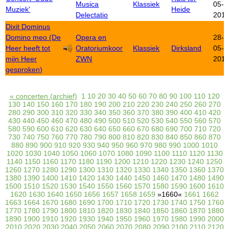
Musica
Klassiek
05-
Muziek'
Heide
Delectatio
201
Dixit Dominus
Domino meo (De
Opera en
28-
Heer heeft tot
Oratoriumkoor
Klassiek
Dirksland
05-
mijn Heer
ZWN
201
gesproken)
« concerten (archief)
1
10
20
30
40
50
60
70
80
90
100
110
120
130
140
150
160
170
180
190
200
210
220
230
240
250
260
270
280
290
300
310
320
330
340
350
360
370
380
390
400
410
420
430
440
450
460
470
480
490
500
510
520
530
540
550
560
570
580
590
600
610
620
630
640
650
660
670
680
690
700
710
720
730
740
750
760
770
780
790
800
810
820
830
840
850
860
870
880
890
900
910
920
930
940
950
960
970
980
990
1000
1010
1020
1030
1040
1050
1060
1070
1080
1090
1100
1110
1120
1130
1140
1150
1160
1170
1180
1190
1200
1210
1220
1230
1240
1250
1260
1270
1280
1290
1300
1310
1320
1330
1340
1350
1360
1370
1380
1390
1400
1410
1420
1430
1440
1450
1460
1470
1480
1490
1500
1510
1520
1530
1540
1550
1560
1570
1580
1590
1600
1610
1620
1630
1640
1650
1656
1657
1658
1659
»1660«
1661
1662
1663
1664
1670
1680
1690
1700
1710
1720
1730
1740
1750
1760
1770
1780
1790
1800
1810
1820
1830
1840
1850
1860
1870
1880
1890
1900
1910
1920
1930
1940
1950
1960
1970
1980
1990
2000
2010
2020
2030
2040
2050
2060
2070
2080
2090
2100
2110
2120