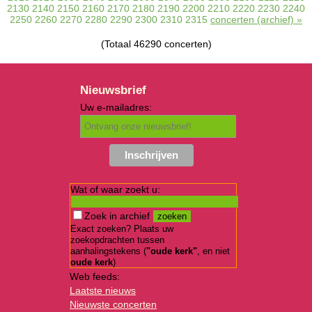
2130
2140
2150
2160
2170
2180
2190
2200
2210
2220
2230
2240
2250
2260
2270
2280
2290
2300
2310
2315
concerten (archief) »
(Totaal 46290 concerten)
Nieuwsbrief
Uw e-mailadres:
Wat of waar zoekt u:
Zoek in archief
Exact zoeken? Plaats uw
zoekopdrachten tussen
aanhalingstekens (
"oude kerk"
, en niet
oude kerk
)
Web feeds:
Laatste nieuws
Nieuwste concerten