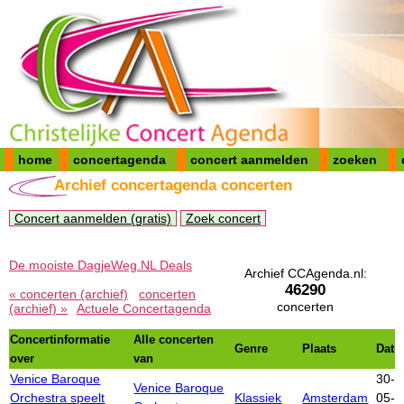
home
concertagenda
concert aanmelden
zoeken
Archief concertagenda concerten
Concert aanmelden (gratis)
Zoek concert
De mooiste DagjeWeg.NL Deals
Archief CCAgenda.nl:
46290
« concerten (archief)
concerten
concerten
(archief) »
Actuele Concertagenda
Concertinformatie
Alle concerten
Genre
Plaats
Dat
over
van
Venice Baroque
30-
Venice Baroque
Orchestra speelt
Klassiek
Amsterdam
05-