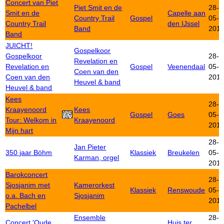
Concert van Piet
Piet Smit en de
28-
Smit en de
Capelle aan
Country Trail
Gospel
05-
Country Trail
den IJssel
Band
201
Band
JUICHT!
Gospelkoor
Gospelkoor
28-
Revelation en
Revelation en
Gospel
Veenendaal
05-
Coen van den
Coen van den
201
Heuvel & band
Heuvel & band
Kees
28-
Kraayenoord
Kees
Gospel
Goes
05-
Tour: Welkom in
Kraayenoord
201
Mijn hart
28-
Jan Pieter
350 jaar Böhm
Klassiek
Breukelen
05-
Karman, orgel
201
Barokconcert
28-
Sjosjanim met
Kamerorkest
Klassiek
Renswoude
05-
o.a. Bach en
Sjosjanim
201
Pachelbel
Ensemble
28-
Concert 'Oude
Huis ter