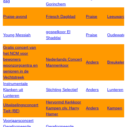
dag
Gorinchem
Praise-avond
Friesch Dagblad
Praise
Leeuward
gospelkoor El
Young Messiah
Praise
Oudewate
Shaddai
Gratis concert van
het NCM voor
bewoners
Nederlands Concert
Anders
Breukelen
woonzorgcentra en
Mannenkoor
senioren in de
Vechtstreek
Instrumentale
Klanken uit
Stichting Selectief
Anders
Lunteren
Lunteren
Hervormd Kerkkoor
Uitwiiselingsconcert
Kampen olv. Harry
Anders
Kampen
Tielt (BE)
Hamer
Voorjaarsconcert
Gereformeerde
Gereformeerde