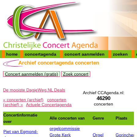
home
concertagenda
concert aanmelden
zoeken
Archief concertagenda concerten
Concert aanmelden (gratis)
Zoek concert
De mooiste DagjeWeg.NL Deals
Archief CCAgenda.nl:
46290
« concerten (archief)
concerten
concerten
(archief) »
Actuele Concertagenda
Concertinformatie
Alle concerten van
Genre
Plaats
over
orgelcommissie
Piet van Egmond-
Grote Kerk
Orgel
Gorinche