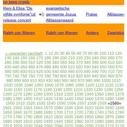
op twee orgels
Reni & Elisa "De
evangelische
vijfde symfonie"cd
gemeente Jozua
Praise
Alblasser
release concert
Alblasserwaard
Ralph van Manen
Ralph van Manen
Anders
Zwartsluis
« concerten (archief)
1
10
20
30
40
50
60
70
80
90
100
110
120
130
140
150
160
170
180
190
200
210
220
230
240
250
260
270
280
290
300
310
320
330
340
350
360
370
380
390
400
410
420
430
440
450
460
470
480
490
500
510
520
530
540
550
560
570
580
590
600
610
620
630
640
650
660
670
680
690
700
710
720
730
740
750
760
770
780
790
800
810
820
830
840
850
860
870
880
890
900
910
920
930
940
950
960
970
980
990
1000
1010
1020
1030
1040
1050
1060
1070
1080
1090
1100
1110
1120
1130
1140
1150
1160
1170
1180
1190
1200
1210
1220
1230
1240
1250
1260
1270
1280
1290
1300
1310
1320
1330
1340
1350
1360
1370
1380
1390
1400
1410
1420
1430
1440
1450
1460
1470
1480
1490
1500
1510
1520
1530
1540
1550
1556
1557
1558
1559
»1560«
1561
1562
1563
1564
1570
1580
1590
1600
1610
1620
1630
1640
1650
1660
1670
1680
1690
1700
1710
1720
1730
1740
1750
1760
1770
1780
1790
1800
1810
1820
1830
1840
1850
1860
1870
1880
1890
1900
1910
1920
1930
1940
1950
1960
1970
1980
1990
2000
2010
2020
2030
2040
2050
2060
2070
2080
2090
2100
2110
2120