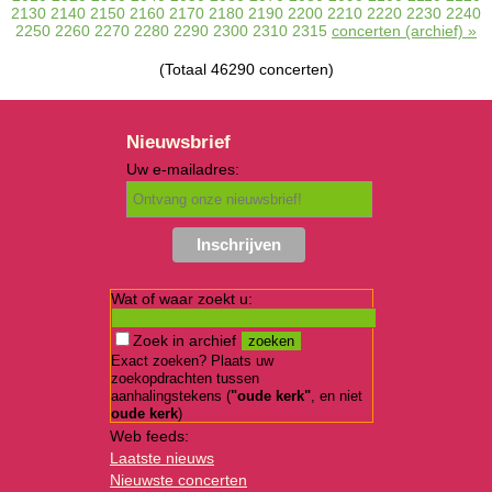
2130
2140
2150
2160
2170
2180
2190
2200
2210
2220
2230
2240
2250
2260
2270
2280
2290
2300
2310
2315
concerten (archief) »
(Totaal 46290 concerten)
Nieuwsbrief
Uw e-mailadres:
Wat of waar zoekt u:
Zoek in archief
Exact zoeken? Plaats uw
zoekopdrachten tussen
aanhalingstekens (
"oude kerk"
, en niet
oude kerk
)
Web feeds:
Laatste nieuws
Nieuwste concerten