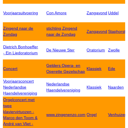
Voorjaarsuitvoering
Con Amore
Zangavond
Uddel
Zingend naar de
stichting Zingend
Zangavond
Staphorst
Zondag
naar de Zondag
Dietrich Bonhoeffer
De Nieuwe Ster
Oratorium
Zwolle
- Ein Liedoratorium
Gelders Opera- en
Concert
Klassiek
Ede
Operette Gezelschap
Voorjaarsconcert
Nederlandse
Nederlandse
Klassiek
Naarden
Haendelvereniging
Haendelvereniging
Orgelconcert met
twee
klaviervirtuozen -
www.zingenenzo.com
Orgel
Venhuizen
Marco den Toom &
André van Vliet -