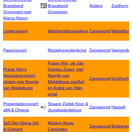
Brassband
Brassband
Anders
Zuidhorn
Groningen met
Groningen
Marco Hoorn
Lenteconcert
WalchersMannenkoor
Zangavond
Middelbur
Paasconcert
Muziekvriendenkring
Zangavond
Veenendaa
Praise Him, olv Jan
Praise Him's
Quintus Zwart, met
Voorjaarsconcert:
Noortje van
Zangavond
Dordrecht
zingen met Noortje
Middelkoop-panfluit
van Middelkoop
en André van Vliet-
orgel
Presentatieconcert
Shaare Zedek Koor &
Zangavond
Hasselt
alfA & Omega
Jeugdselectiekoor
Soli Deo Gloria Urk
Mission Music
Zangavond
Bodegrave
in Concert
Concerten