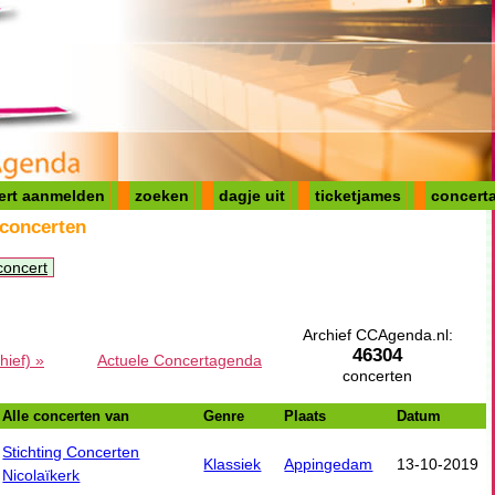
ert aanmelden
zoeken
dagje uit
ticketjames
concerta
 concerten
concert
Archief CCAgenda.nl:
46304
hief) »
Actuele Concertagenda
concerten
Alle concerten van
Genre
Plaats
Datum
Stichting Concerten
Klassiek
Appingedam
13-10-2019
Nicolaïkerk