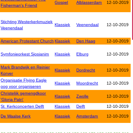
Gospel
Alblasserdam
12-10-2019
Fisherman's Friend
Stichting Westerkerkmuziek
Klassiek
Veenendaal
12-10-2019
Veenendaal
American Protestant Church
Klassiek
Den Haag
12-10-2019
Symfonieorkest Sjosjanim
Klassiek
Elburg
12-10-2019
Mark Brandwijk en Reinier
Klassiek
Dordrecht
12-10-2019
Korver
Organisatie Flying Eagle
Klassiek
Moordrecht
12-10-2019
oog voor organiseren
Christelijk gemengdkoor
Klassiek
Zwolle
12-10-2019
'Gloria Patri'
St. Kerkconcerten Delft
Klassiek
Delft
12-10-2019
De Waalse Kerk
Klassiek
Amsterdam
12-10-2019