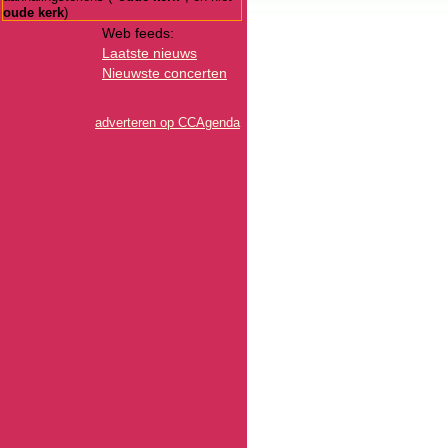
oude kerk
)
Web feeds:
Laatste nieuws
Nieuwste concerten
adverteren op CCAgenda