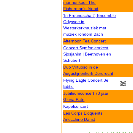
mannenkoor The
Fisherman's friend
‘In Freundschaft’; Ensemble
Odyssee in
Westerkerkmuziek met
muziek rondom Bach
Afternoon Tea Concert
Concert Symfonieorkest
Sjosjanim | Beethoven en
Schubert
Duo Virtuoso in de
Augustijnenkerk Dordrecht
Flying Eagle Concert 3e
Editie
Jubileumconcert 70 jaar
Gloria Patri
Kapelconcert
Les Corps Eloquents:
Arlecchino Danst