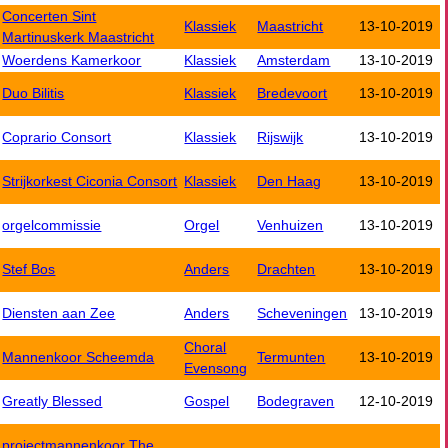
Concerten Sint
Klassiek
Maastricht
13-10-2019
Martinuskerk Maastricht
Woerdens Kamerkoor
Klassiek
Amsterdam
13-10-2019
Duo Bilitis
Klassiek
Bredevoort
13-10-2019
Coprario Consort
Klassiek
Rijswijk
13-10-2019
Strijkorkest Ciconia Consort
Klassiek
Den Haag
13-10-2019
orgelcommissie
Orgel
Venhuizen
13-10-2019
Stef Bos
Anders
Drachten
13-10-2019
Diensten aan Zee
Anders
Scheveningen
13-10-2019
Choral
Mannenkoor Scheemda
Termunten
13-10-2019
Evensong
Greatly Blessed
Gospel
Bodegraven
12-10-2019
projectmannenkoor The