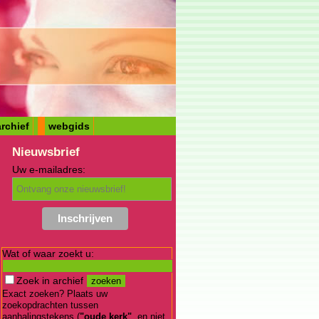
rchief
webgids
Nieuwsbrief
Uw e-mailadres:
Wat of waar zoekt u:
Zoek in archief
Exact zoeken? Plaats uw
zoekopdrachten tussen
aanhalingstekens (
"oude kerk"
, en niet