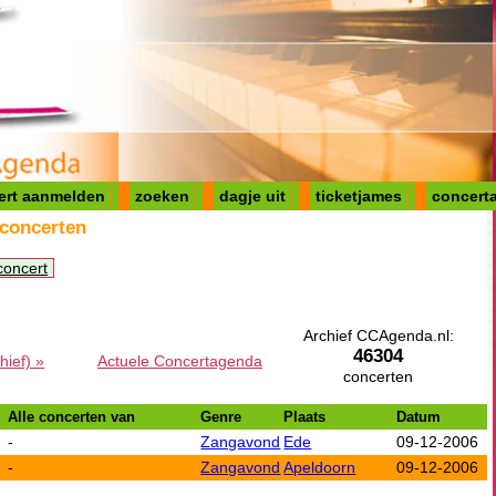
ert aanmelden
zoeken
dagje uit
ticketjames
concerta
 concerten
concert
Archief CCAgenda.nl:
46304
hief) »
Actuele Concertagenda
concerten
Alle concerten van
Genre
Plaats
Datum
-
Zangavond
Ede
09-12-2006
-
Zangavond
Apeldoorn
09-12-2006