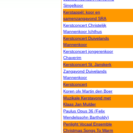
Singelkoor
Kerstappél: koor en
samenzangavond SRA
Kerstconcert Christelijk
Mannenkoor Ichthus
Kerstconcert Duivelands
Mannenkoor
Kerstconcert jongerenkoor
Chaverim
Kerstconcert St. Janskerk
Zangavond Duivelands
Mannenkoor
Kerstconcert
Koren olv Martin den Boer
Muzikale Kerstavond met
Klaas Jan Mulder
Paulus Opus 36 (Felix
Mendelssohn Bartholdy)
Penlight Vocaal Ensemble
Christmas Songs To Warm