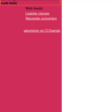
oude kerk
)
Web feeds:
Laatste nieuws
Nieuwste concerten
adverteren op CCAgenda