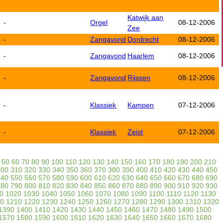
Katwijk aan
-
Orgel
08-12-2006
Zee
-
Zangavond
Dordrecht
08-12-2006
-
Zangavond
Haarlem
08-12-2006
-
Zangavond
Rijssen
08-12-2006
-
Klassiek
Kampen
07-12-2006
-
Klassiek
Zeist
07-12-2006
50
60
70
80
90
100
110
120
130
140
150
160
170
180
190
200
210
300
310
320
330
340
350
360
370
380
390
400
410
420
430
440
450
540
550
560
570
580
590
600
610
620
630
640
650
660
670
680
690
780
790
800
810
820
830
840
850
860
870
880
890
900
910
920
930
0
1020
1030
1040
1050
1060
1070
1080
1090
1100
1110
1120
1130
0
1210
1220
1230
1240
1250
1260
1270
1280
1290
1300
1310
1320
1390
1400
1410
1420
1430
1440
1450
1460
1470
1480
1490
1500
1570
1580
1590
1600
1610
1620
1630
1640
1650
1660
1670
1680