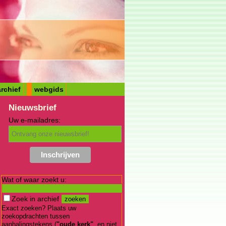
rchief
webgids
Nieuwsbrief
Uw e-mailadres:
Wat of waar zoekt u:
Zoek in archief
Exact zoeken? Plaats uw
zoekopdrachten tussen
aanhalingstekens (
"oude kerk"
, en niet