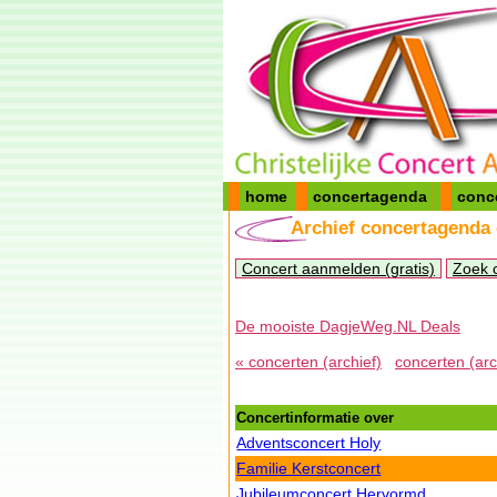
home
concertagenda
conc
Archief concertagenda
Concert aanmelden (gratis)
Zoek 
De mooiste DagjeWeg.NL Deals
« concerten (archief)
concerten (arc
Concertinformatie over
Adventsconcert Holy
Familie Kerstconcert
Jubileumconcert Hervormd