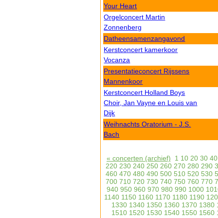
Your Heart
Orgelconcert Martin
Zonnenberg
Datheensamenzangavond
Kerstconcert kamerkoor
Vocanza
Presentatieconcert Rijssens
Mannenkoor
Kerstconcert Holland Boys
Choir, Jan Vayne en Louis van
Dijk
Weihnachts Oratorium - J.S.
Bach
« concerten (archief)
1
10
20
30
40
220
230
240
250
260
270
280
290
460
470
480
490
500
510
520
530
700
710
720
730
740
750
760
770
940
950
960
970
980
990
1000
101
1140
1150
1160
1170
1180
1190
120
1330
1340
1350
1360
1370
1380
1510
1520
1530
1540
1550
1560