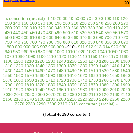
201
« concerten (archief)
1
10
20
30
40
50
60
70
80
90
100
110
120
130
140
150
160
170
180
190
200
210
220
230
240
250
260
270
280
290
300
310
320
330
340
350
360
370
380
390
400
410
420
430
440
450
460
470
480
490
500
510
520
530
540
550
560
570
580
590
600
610
620
630
640
650
660
670
680
690
700
710
720
730
740
750
760
770
780
790
800
810
820
830
840
850
860
870
880
890
900
906
907
908
909
»910«
911
912
913
914
920
930
940
950
960
970
980
990
1000
1010
1020
1030
1040
1050
1060
1070
1080
1090
1100
1110
1120
1130
1140
1150
1160
1170
1180
1190
1200
1210
1220
1230
1240
1250
1260
1270
1280
1290
1300
1310
1320
1330
1340
1350
1360
1370
1380
1390
1400
1410
1420
1430
1440
1450
1460
1470
1480
1490
1500
1510
1520
1530
1540
1550
1560
1570
1580
1590
1600
1610
1620
1630
1640
1650
1660
1670
1680
1690
1700
1710
1720
1730
1740
1750
1760
1770
1780
1790
1800
1810
1820
1830
1840
1850
1860
1870
1880
1890
1900
1910
1920
1930
1940
1950
1960
1970
1980
1990
2000
2010
2020
2030
2040
2050
2060
2070
2080
2090
2100
2110
2120
2130
2140
2150
2160
2170
2180
2190
2200
2210
2220
2230
2240
2250
2260
2270
2280
2290
2300
2310
2315
concerten (archief) »
(Totaal 46290 concerten)