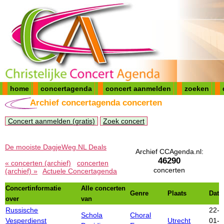
home
concertagenda
concert aanmelden
zoeken
Archief concertagenda concerten
Concert aanmelden (gratis)
Zoek concert
De mooiste DagjeWeg.NL Deals
Archief CCAgenda.nl:
46290
« concerten (archief)
concerten
concerten
(archief) »
Actuele Concertagenda
Concertinformatie
Alle concerten
Genre
Plaats
Dat
over
van
Russische
22-
Schola
Choral
Vesperdienst
Utrecht
01-