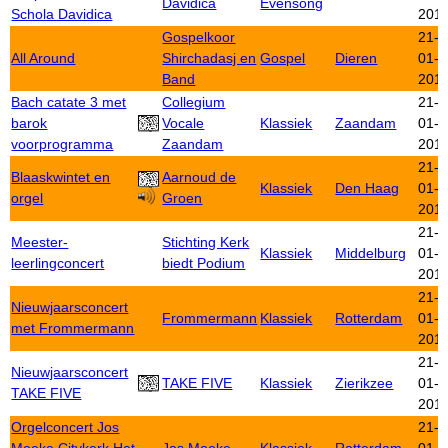
Davidica
Evensong
Schola Davidica
201
Gospelkoor
21-
All Around
Shirchadasj en
Gospel
Dieren
01-
Band
201
Bach catate 3 met
Collegium
21-
barok
Vocale
Klassiek
Zaandam
01-
voorprogramma
Zaandam
201
21-
Blaaskwintet en
Aarnoud de
Klassiek
Den Haag
01-
orgel
Groen
201
21-
Meester-
Stichting Kerk
Klassiek
Middelburg
01-
leerlingconcert
biedt Podium
201
21-
Nieuwjaarsconcert
Frommermann
Klassiek
Rotterdam
01-
met Frommermann
201
21-
Nieuwjaarsconcert
TAKE FIVE
Klassiek
Zierikzee
01-
TAKE FIVE
201
Orgelconcert Jos
21-