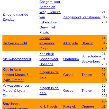
Chr.gem koor
Samen op
Weg, Lieneke
21-
Zingend naar de
van
Zangavond
Stadskanaal
01-
Zondag
Eijkelenburg,
201
Gerwin vd
Plaats
Vocaal
21-
Droben im Licht
ensemble
A Capella
Utrecht
01-
Coqu
201
Koninklijk
21-
Bunschoten-
Nieuwjaarsconcert
Concertkoor
Oratorium
01-
Spakenburg
Hosanna
201
Kids in Actie
20-
Zingen in de
concert Marcel &
Gospel
Tholen
01-
Kerk
Lydia Zimmer
201
Volwassenconcert
20-
Zingen in de
Marcel & Lydia
Gospel
Tholen
01-
Kerk
Zimmer
201
20-
Braziliaans
K.H. Hagels
Klassiek
Ommen
01-
jeugdstrijkorkest.