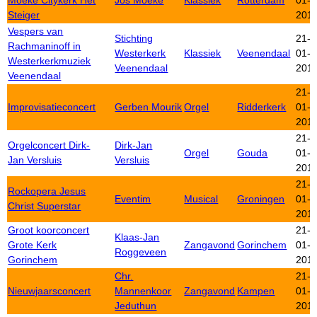
Moeke Citykerk Het
Jos Moeke
Klassiek
Rotterdam
01-
Steiger
201
Vespers van
Stichting
21-
Rachmaninoff in
Westerkerk
Klassiek
Veenendaal
01-
Westerkerkmuziek
Veenendaal
201
Veenendaal
21-
Improvisatieconcert
Gerben Mourik
Orgel
Ridderkerk
01-
201
21-
Orgelconcert Dirk-
Dirk-Jan
Orgel
Gouda
01-
Jan Versluis
Versluis
201
21-
Rockopera Jesus
Eventim
Musical
Groningen
01-
Christ Superstar
201
Groot koorconcert
21-
Klaas-Jan
Grote Kerk
Zangavond
Gorinchem
01-
Roggeveen
Gorinchem
201
Chr.
21-
Nieuwjaarsconcert
Mannenkoor
Zangavond
Kampen
01-
Jeduthun
201