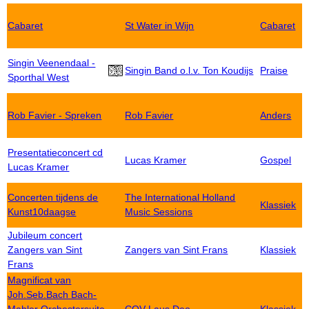
Cabaret
St Water in Wijn
Cabaret
Singin Veenendaal -
Singin Band o.l.v. Ton Koudijs
Praise
Sporthal West
Rob Favier - Spreken
Rob Favier
Anders
Presentatieconcert cd
Lucas Kramer
Gospel
Lucas Kramer
Concerten tijdens de
The International Holland
Klassiek
Kunst10daagse
Music Sessions
Jubileum concert
Zangers van Sint
Zangers van Sint Frans
Klassiek
Frans
Magnificat van
Joh.Seb.Bach Bach-