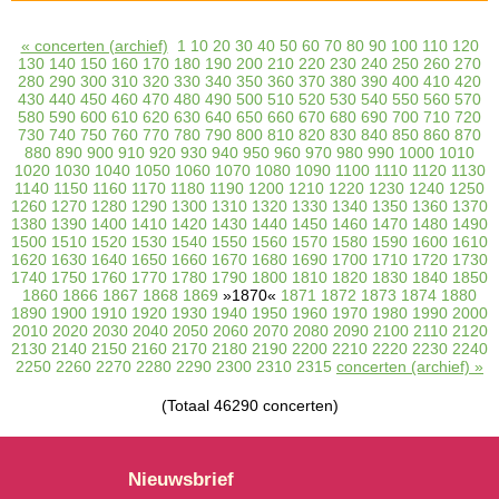
« concerten (archief)
1
10
20
30
40
50
60
70
80
90
100
110
120
130
140
150
160
170
180
190
200
210
220
230
240
250
260
270
280
290
300
310
320
330
340
350
360
370
380
390
400
410
420
430
440
450
460
470
480
490
500
510
520
530
540
550
560
570
580
590
600
610
620
630
640
650
660
670
680
690
700
710
720
730
740
750
760
770
780
790
800
810
820
830
840
850
860
870
880
890
900
910
920
930
940
950
960
970
980
990
1000
1010
1020
1030
1040
1050
1060
1070
1080
1090
1100
1110
1120
1130
1140
1150
1160
1170
1180
1190
1200
1210
1220
1230
1240
1250
1260
1270
1280
1290
1300
1310
1320
1330
1340
1350
1360
1370
1380
1390
1400
1410
1420
1430
1440
1450
1460
1470
1480
1490
1500
1510
1520
1530
1540
1550
1560
1570
1580
1590
1600
1610
1620
1630
1640
1650
1660
1670
1680
1690
1700
1710
1720
1730
1740
1750
1760
1770
1780
1790
1800
1810
1820
1830
1840
1850
1860
1866
1867
1868
1869
»1870«
1871
1872
1873
1874
1880
1890
1900
1910
1920
1930
1940
1950
1960
1970
1980
1990
2000
2010
2020
2030
2040
2050
2060
2070
2080
2090
2100
2110
2120
2130
2140
2150
2160
2170
2180
2190
2200
2210
2220
2230
2240
2250
2260
2270
2280
2290
2300
2310
2315
concerten (archief) »
(Totaal 46290 concerten)
Nieuwsbrief