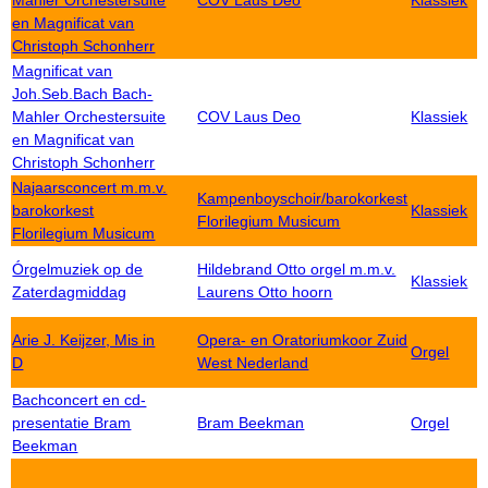
Mahler Orchestersuite
COV Laus Deo
Klassiek
en Magnificat van
Christoph Schonherr
Magnificat van
Joh.Seb.Bach Bach-
Mahler Orchestersuite
COV Laus Deo
Klassiek
en Magnificat van
Christoph Schonherr
Najaarsconcert m.m.v.
Kampenboyschoir/barokorkest
barokorkest
Klassiek
Florilegium Musicum
Florilegium Musicum
Órgelmuziek op de
Hildebrand Otto orgel m.m.v.
Klassiek
Zaterdagmiddag
Laurens Otto hoorn
Arie J. Keijzer, Mis in
Opera- en Oratoriumkoor Zuid
Orgel
D
West Nederland
Bachconcert en cd-
presentatie Bram
Bram Beekman
Orgel
Beekman