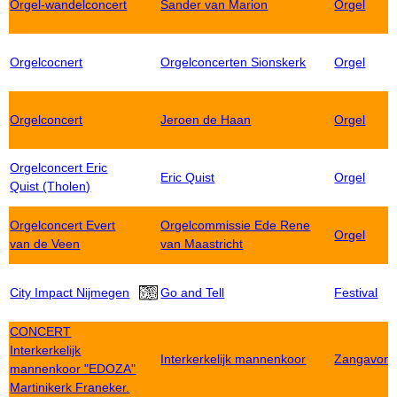
Orgel-wandelconcert
Sander van Marion
Orgel
Orgelcocnert
Orgelconcerten Sionskerk
Orgel
Orgelconcert
Jeroen de Haan
Orgel
Orgelconcert Eric
Eric Quist
Orgel
Quist (Tholen)
Orgelconcert Evert
Orgelcommissie Ede Rene
Orgel
van de Veen
van Maastricht
City Impact Nijmegen
Go and Tell
Festival
CONCERT
Interkerkelijk
Interkerkelijk mannenkoor
Zangavon
mannenkoor "EDOZA"
Martinikerk Franeker.