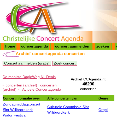
home
concertagenda
concert aanmelden
zoeken
Archief concertagenda concerten
Concert aanmelden (gratis)
Zoek concert
De mooiste DagjeWeg.NL Deals
Archief CCAgenda.nl:
46290
« concerten (archief)
concerten
concerten
(archief) »
Actuele Concertagenda
Concertinformatie over
Alle concerten van
Genre
Zondagmiddagconcert
Culturele Commissie Sint
Sint Willibrordkerk
Orgel
Willibrordkerk
Widor Festival