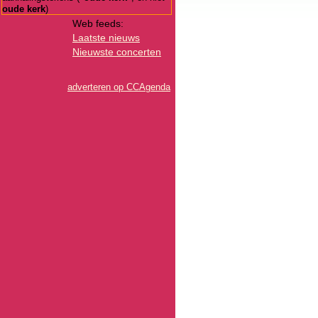
oude kerk
)
Web feeds:
Laatste nieuws
Nieuwste concerten
adverteren op CCAgenda