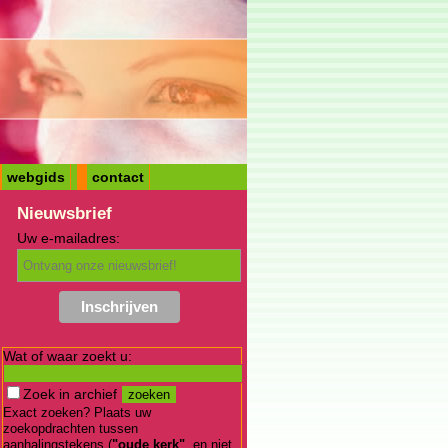
webgids
contact
Nieuwsbrief
Uw e-mailadres:
Wat of waar zoekt u:
Zoek in archief
Exact zoeken? Plaats uw
zoekopdrachten tussen
aanhalingstekens (
"oude kerk"
, en niet