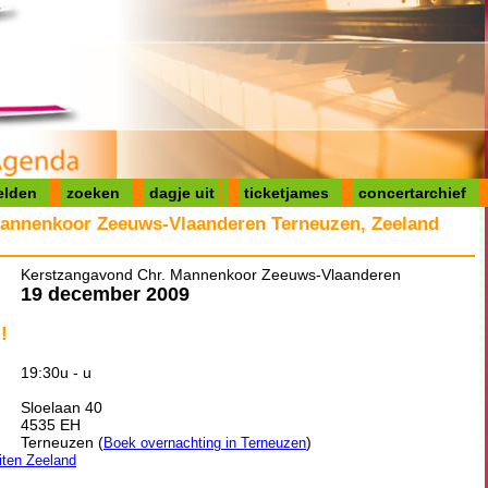
elden
zoeken
dagje uit
ticketjames
concertarchief
annenkoor Zeeuws-Vlaanderen Terneuzen, Zeeland
Kerstzangavond Chr. Mannenkoor Zeeuws-Vlaanderen
19 december 2009
!
19:30u - u
Sloelaan 40
4535 EH
Terneuzen (
)
Boek overnachting in Terneuzen
eiten Zeeland