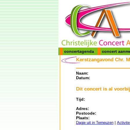
concertagenda
concert aanm
Kerstzangavond Chr. M
Naam:
Datum:
Dit concert is al voorbij
Tijd:
Adres:
Postcode:
Plaats:
|
Dagje uit in Terneuzen
Activit