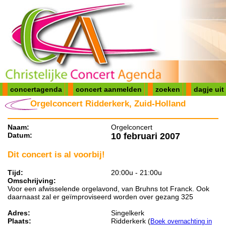
concertagenda
concert aanmelden
zoeken
dagje uit
Orgelconcert Ridderkerk, Zuid-Holland
Naam:
Orgelconcert
Datum:
10 februari 2007
Dit concert is al voorbij!
Tijd:
20:00u - 21:00u
Omschrijving:
Voor een afwisselende orgelavond, van Bruhns tot Franck. Ook
daarnaast zal er geïmproviseerd worden over gezang 325
Adres:
Singelkerk
Plaats:
Ridderkerk (
Boek overnachting in