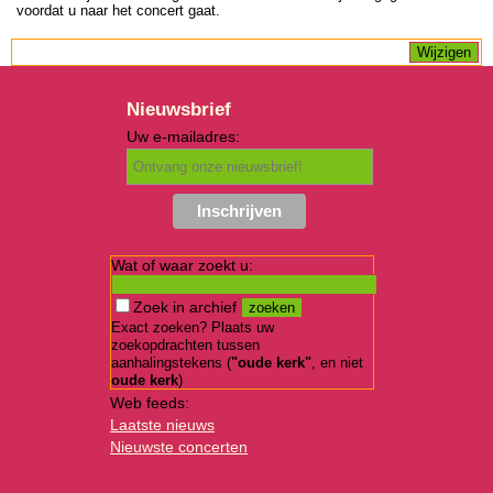
voordat u naar het concert gaat.
Nieuwsbrief
Uw e-mailadres:
Wat of waar zoekt u:
Zoek in archief
Exact zoeken? Plaats uw
zoekopdrachten tussen
aanhalingstekens (
"oude kerk"
, en niet
oude kerk
)
Web feeds:
Laatste nieuws
Nieuwste concerten