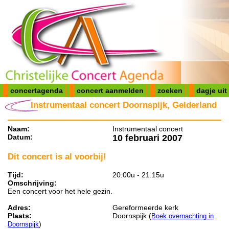
concertagenda
concert aanmelden
zoeken
dagje uit
Instrumentaal concert Doornspijk, Gelderland
Naam:
Instrumentaal concert
Datum:
10 februari 2007
Dit concert is al voorbij!
Tijd:
20:00u - 21.15u
Omschrijving:
Een concert voor het hele gezin.
Adres:
Gereformeerde kerk
Plaats:
Doornspijk (
Boek overnachting in
)
Doornspijk