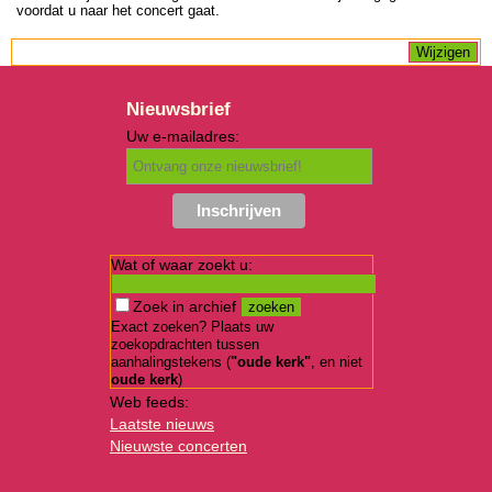
voordat u naar het concert gaat.
Nieuwsbrief
Uw e-mailadres:
Wat of waar zoekt u:
Zoek in archief
Exact zoeken? Plaats uw
zoekopdrachten tussen
aanhalingstekens (
"oude kerk"
, en niet
oude kerk
)
Web feeds:
Laatste nieuws
Nieuwste concerten