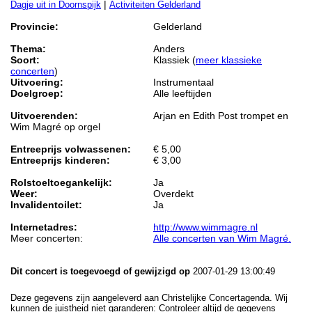
|
Dagje uit in Doornspijk
Activiteiten Gelderland
Provincie:
Gelderland
Thema:
Anders
Soort:
Klassiek (
meer klassieke
concerten
)
Uitvoering:
Instrumentaal
Doelgroep:
Alle leeftijden
Uitvoerenden:
Arjan en Edith Post trompet en
Wim Magré op orgel
Entreeprijs volwassenen:
€ 5,00
Entreeprijs kinderen:
€ 3,00
Rolstoeltoegankelijk:
Ja
Weer:
Overdekt
Invalidentoilet:
Ja
Internetadres:
http://www.wimmagre.nl
Meer concerten:
Alle concerten van Wim Magré.
Dit concert is toegevoegd of gewijzigd op
2007-01-29 13:00:49
Deze gegevens zijn aangeleverd aan Christelijke Concertagenda. Wij
kunnen de juistheid niet garanderen: Controleer altijd de gegevens