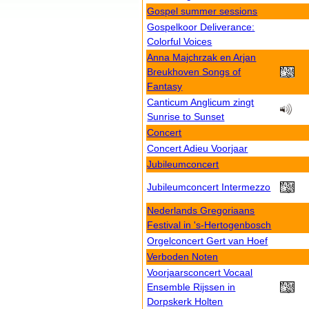
Gospel summer sessions
Gospelkoor Deliverance:
Colorful Voices
Anna Majchrzak en Arjan
Breukhoven Songs of
Fantasy
Canticum Anglicum zingt
Sunrise to Sunset
Concert
Concert Adieu Voorjaar
Jubileumconcert
Jubileumconcert Intermezzo
Nederlands Gregoriaans
Festival in 's-Hertogenbosch
Orgelconcert Gert van Hoef
Verboden Noten
Voorjaarsconcert Vocaal
Ensemble Rijssen in
Dorpskerk Holten