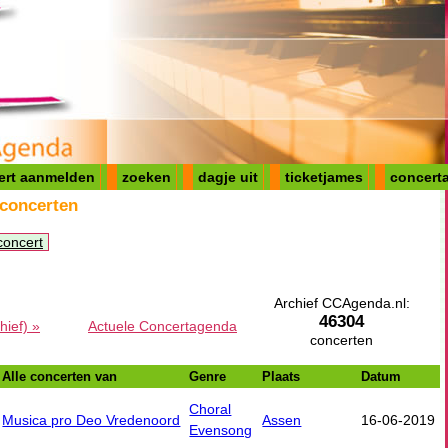
ert aanmelden
zoeken
dagje uit
ticketjames
concerta
 concerten
concert
Archief CCAgenda.nl:
46304
hief) »
Actuele Concertagenda
concerten
Alle concerten van
Genre
Plaats
Datum
Choral
Musica pro Deo Vredenoord
Assen
16-06-2019
Evensong