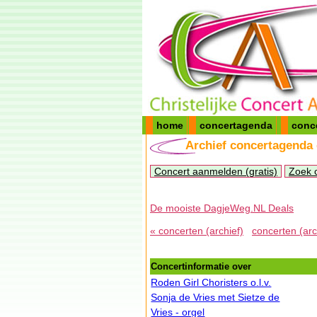
home
concertagenda
conc
Archief concertagenda
Concert aanmelden (gratis)
Zoek 
De mooiste DagjeWeg.NL Deals
« concerten (archief)
concerten (arc
Concertinformatie over
Roden Girl Choristers o.l.v.
Sonja de Vries met Sietze de
Vries - orgel