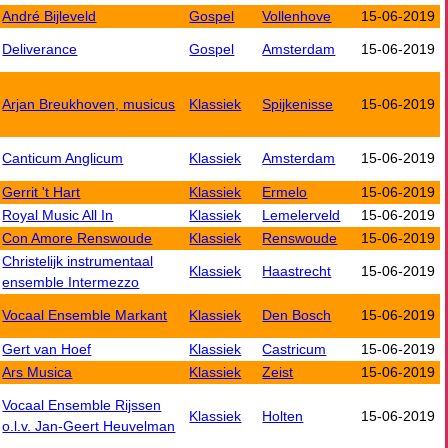
André Bijleveld
Gospel
Vollenhove
15-06-2019
Deliverance
Gospel
Amsterdam
15-06-2019
Arjan Breukhoven, musicus
Klassiek
Spijkenisse
15-06-2019
Canticum Anglicum
Klassiek
Amsterdam
15-06-2019
Gerrit 't Hart
Klassiek
Ermelo
15-06-2019
Royal Music All In
Klassiek
Lemelerveld
15-06-2019
Con Amore Renswoude
Klassiek
Renswoude
15-06-2019
Christelijk instrumentaal
Klassiek
Haastrecht
15-06-2019
ensemble Intermezzo
Vocaal Ensemble Markant
Klassiek
Den Bosch
15-06-2019
Gert van Hoef
Klassiek
Castricum
15-06-2019
Ars Musica
Klassiek
Zeist
15-06-2019
Vocaal Ensemble Rijssen
Klassiek
Holten
15-06-2019
o.l.v. Jan-Geert Heuvelman