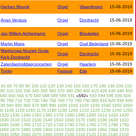
Gerben Mourik
Orgel
Vlaardingen
15-06-2019
Arjan Versluis
Orgel
Dordrecht
15-06-2019
Jan Willem Achterkamp
Orgel
Breukelen
15-06-2019
Martin Mans
Orgel
Oud-Beijerland
15-06-2019
Werkgroep Muziek Grote
Orgel
Dordrecht
15-06-2019
Kerk Dordrecht
Zaterdagmiddagconcerten
Orgel
Haarlem
15-06-2019
Trinity
Festival
Ede
15-06-2019
50
60
70
80
90
100
110
120
130
140
150
160
170
180
190
200
210
300
310
320
330
340
350
360
370
380
390
400
410
420
430
440
450
540
550
560
570
580
588
589
590
591
»592«
593
594
595
596
600
690
700
710
720
730
740
750
760
770
780
790
800
810
820
830
840
930
940
950
960
970
980
990
1000
1010
1020
1030
1040
1050
1060
30
1140
1150
1160
1170
1180
1190
1200
1210
1220
1230
1240
1250
1320
1330
1340
1350
1360
1370
1380
1390
1400
1410
1420
1430
1500
1510
1520
1530
1540
1550
1560
1570
1580
1590
1600
1610
1680
1690
1700
1710
1720
1730
1740
1750
1760
1770
1780
1790
1860
1870
1880
1890
1900
1910
1920
1930
1940
1950
1960
1970
2040
2050
2060
2070
2080
2090
2100
2110
2120
2130
2140
2150