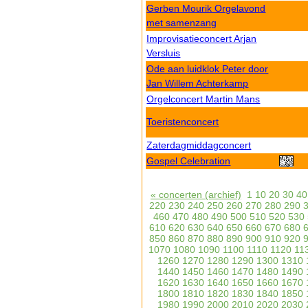
Gerben Mourik Orgelavond
met samenzang
Improvisatieconcert Arjan
Versluis
Ode aan luidklok Peter door
Jan Willem Achterkamp
Orgelconcert Martin Mans
Toeristenconcert
Zaterdagmiddagconcert
Gospel Celebration
« concerten (archief)
1
10
20
30
40
220
230
240
250
260
270
280
290
460
470
480
490
500
510
520
530
610
620
630
640
650
660
670
680
850
860
870
880
890
900
910
920
1070
1080
1090
1100
1110
1120
11
1260
1270
1280
1290
1300
1310
1440
1450
1460
1470
1480
1490
1620
1630
1640
1650
1660
1670
1800
1810
1820
1830
1840
1850
1980
1990
2000
2010
2020
2030