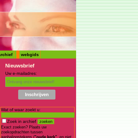
rchief
webgids
Nieuwsbrief
Uw e-mailadres:
Wat of waar zoekt u:
Zoek in archief
Exact zoeken? Plaats uw
zoekopdrachten tussen
aanhalingstekens (
"oude kerk"
, en niet