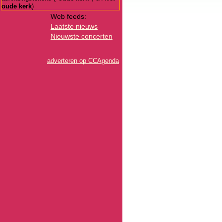
oude kerk
)
Web feeds:
Laatste nieuws
Nieuwste concerten
adverteren op CCAgenda