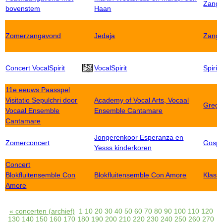
Zang
bovenstem
Haan
Zomerzangavond
Jedaja
Zang
Concert VocalSpirit
VocalSpirit
Spirit
11e eeuws Paasspel
Visitatio Sepulchri door
Academy of Vocal Arts, Vocaal
Grego
Vocaal Ensemble
Ensemble Cantamare
Cantamare
Jongerenkoor Esperanza en
Zomerconcert
Gospe
Yesss kinderkoren
Concert
Blokfluitensemble Con
Blokfluitensemble Con Amore
Klass
Amore
« concerten (archief)
1
10
20
30
40
50
60
70
80
90
100
110
120
130
140
150
160
170
180
190
200
210
220
230
240
250
260
270