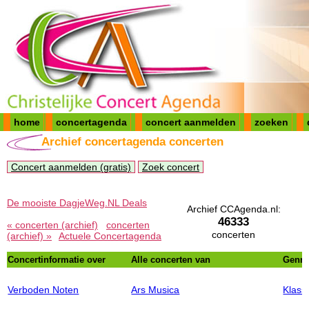
home
concertagenda
concert aanmelden
zoeken
Archief concertagenda concerten
Concert aanmelden (gratis)
Zoek concert
De mooiste DagjeWeg.NL Deals
Archief CCAgenda.nl:
46333
« concerten (archief)
concerten
concerten
(archief) »
Actuele Concertagenda
Concertinformatie over
Alle concerten van
Genre
Verboden Noten
Ars Musica
Klass