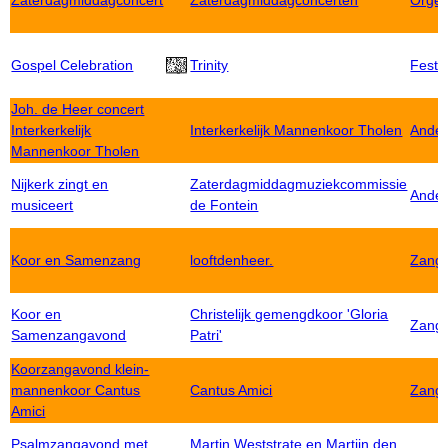
Zaterdagmiddagconcert
Zaterdagmiddagconcerten
Orgel
Gospel Celebration
Trinity
Festiv
Joh. de Heer concert
Interkerkelijk
Interkerkelijk Mannenkoor Tholen
Ander
Mannenkoor Tholen
Nijkerk zingt en
Zaterdagmiddagmuziekcommissie
Ander
musiceert
de Fontein
Koor en Samenzang
looftdenheer.
Zang
Koor en
Christelijk gemengdkoor 'Gloria
Zang
Samenzangavond
Patri'
Koorzangavond klein-
mannenkoor Cantus
Cantus Amici
Zang
Amici
Psalmzangavond met
Martin Weststrate en Martijn den