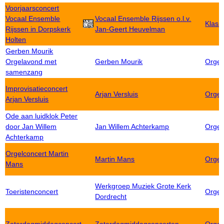
Voorjaarsconcert
Vocaal Ensemble
Vocaal Ensemble Rijssen o.l.v.
Klass
Rijssen in Dorpskerk
Jan-Geert Heuvelman
Holten
Gerben Mourik
Orgelavond met
Gerben Mourik
Orgel
samenzang
Improvisatieconcert
Arjan Versluis
Orgel
Arjan Versluis
Ode aan luidklok Peter
door Jan Willem
Jan Willem Achterkamp
Orgel
Achterkamp
Orgelconcert Martin
Martin Mans
Orgel
Mans
Werkgroep Muziek Grote Kerk
Toeristenconcert
Orgel
Dordrecht