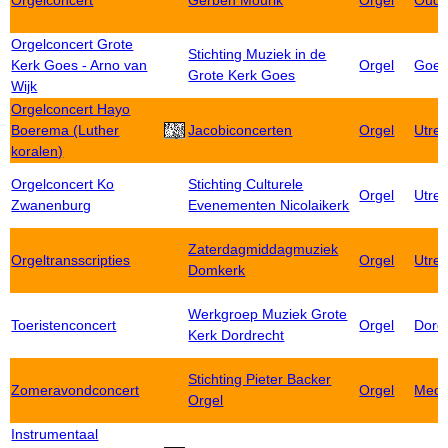
Orgelconcert
Gerben Mourik
Orgel
Oude
Orgelconcert Grote
Stichting Muziek in de
Kerk Goes - Arno van
Orgel
Goe
Grote Kerk Goes
Wijk
Orgelconcert Hayo
Boerema (Luther
Jacobiconcerten
Orgel
Utrec
koralen)
Orgelconcert Ko
Stichting Culturele
Orgel
Utrec
Zwanenburg
Evenementen Nicolaikerk
Zaterdagmiddagmuziek
Orgeltransscripties
Orgel
Utrec
Domkerk
Werkgroep Muziek Grote
Toeristenconcert
Orgel
Dord
Kerk Dordrecht
Stichting Pieter Backer
Zomeravondconcert
Orgel
Mede
Orgel
Instrumentaal