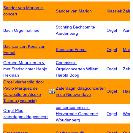
Sander van Marion in
Sander van Marion
Klassiek
Zalt
concert
Stichting Bachcomité
Bach Orgelmatinee
Orgel
Aard
Aardenburg
Bachconcert Kees van
Kees van Eersel
Orgel
Maas
Eersel
Gerben Mourik m.m.v.
Commissie
met Stadsdichter Henjo
Orgelconcerten Willem
Orgel
Zeist
Hekman
Harold Boog
Orgel vierhandig door
Pablo Márquez de
Zaterdagmiddagconcerten
Orgel
Haar
Caraballo en Atsuko
in de Nieuwe Bavo
Takano (Valencia)
concertcommissie
Orgel-Plus
Hervormde Gemeente
Orgel
Woud
zaterdagmiddagconcert
Woudenberg