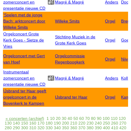
zomerconcert en
Magré & Magré
Anders
Doorn
presentatie nieuwe CD
'Spelen met de jonge
Bach: arktconcert door
Willeke Smits
Orgel
Breu
Willeke Smits
Orgelconcert Grote
Stichting Muziek in de
Kerk Goes - Sietze de
Orgel
Goe
Grote Kerk Goes
Vries
Orgelconcert met Gert
Orgelcommissie
Orgel
Nijve
van Hoef
Regenboogkerk
Instrumentaal
zomerconcert en
Magré & Magré
Anders
Koll
presentatie nieuwe CD
IJsbrand ter Haar geeft
orgelconcert in de
IJsbrand ter Haar
Orgel
Kam
Bovenkerk te Kampen
« concerten (archief)
1
10
20
30
40
50
60
70
80
90
100
110
120
130
140
150
160
170
180
190
200
210
220
230
240
250
260
270
280
290
300
310
320
330
340
350
360
370
380
390
400
410
420