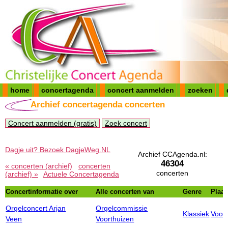
home
concertagenda
concert aanmelden
zoeken
Archief concertagenda concerten
Concert aanmelden (gratis)
Zoek concert
Dagje uit? Bezoek DagjeWeg.NL
Archief CCAgenda.nl:
46304
« concerten (archief)
concerten
concerten
(archief) »
Actuele Concertagenda
Concertinformatie over
Alle concerten van
Genre
Plaat
Orgelconcert Arjan
Orgelcommissie
Klassiek
Voor
Veen
Voorthuizen