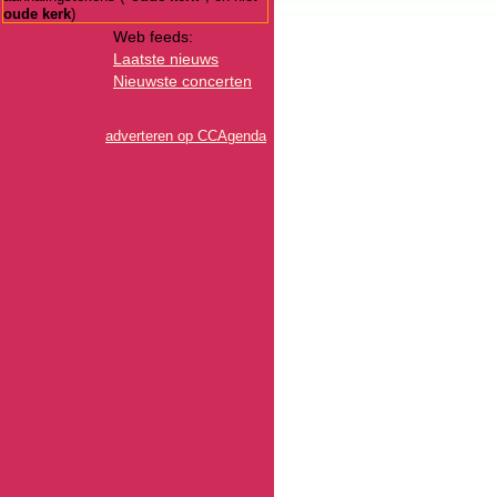
oude kerk
)
Web feeds:
Laatste nieuws
Nieuwste concerten
adverteren op CCAgenda