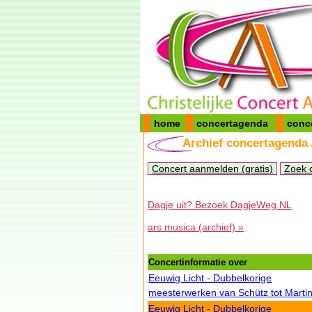
home
concertagenda
conc
Archief concertagenda
Concert aanmelden (gratis)
Zoek 
Dagje uit? Bezoek DagjeWeg.NL
ars musica (archief) »
Concertinformatie over
Eeuwig Licht - Dubbelkorige
meesterwerken van Schütz tot Marti
Eeuwig Licht - Dubbelkorige