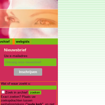
rchief
webgids
Nieuwsbrief
Uw e-mailadres:
Wat of waar zoekt u:
Zoek in archief
Exact zoeken? Plaats uw
zoekopdrachten tussen
aanhalingstekens (
"oude kerk"
, en niet