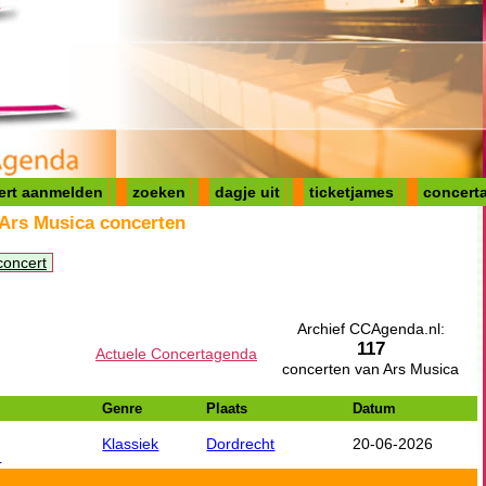
ert aanmelden
zoeken
dagje uit
ticketjames
concerta
 Ars Musica concerten
concert
Archief CCAgenda.nl:
117
Actuele Concertagenda
concerten van Ars Musica
Genre
Plaats
Datum
Klassiek
Dordrecht
20-06-2026
n