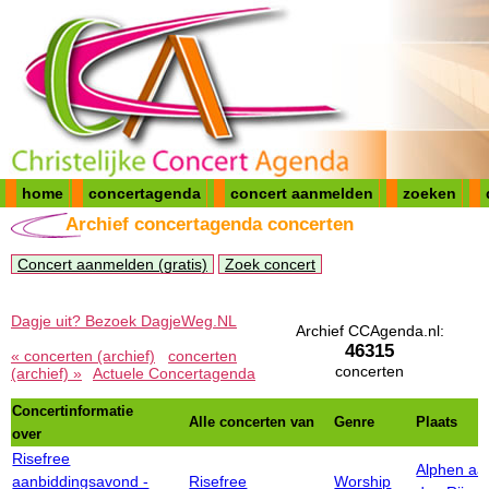
home
concertagenda
concert aanmelden
zoeken
Archief concertagenda concerten
Concert aanmelden (gratis)
Zoek concert
Dagje uit? Bezoek DagjeWeg.NL
Archief CCAgenda.nl:
46315
« concerten (archief)
concerten
concerten
(archief) »
Actuele Concertagenda
Concertinformatie
Alle concerten van
Genre
Plaats
over
Risefree
Alphen aa
aanbiddingsavond -
Risefree
Worship