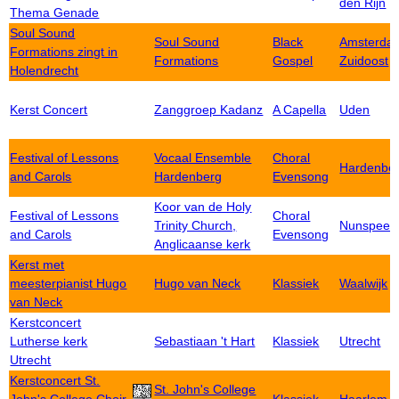
den Rijn
Thema Genade
Soul Sound
Soul Sound
Black
Amsterda
Formations zingt in
Formations
Gospel
Zuidoost
Holendrecht
Kerst Concert
Zanggroep Kadanz
A Capella
Uden
Festival of Lessons
Vocaal Ensemble
Choral
Hardenbe
and Carols
Hardenberg
Evensong
Koor van de Holy
Festival of Lessons
Choral
Trinity Church,
Nunspeet
and Carols
Evensong
Anglicaanse kerk
Kerst met
meesterpianist Hugo
Hugo van Neck
Klassiek
Waalwijk
van Neck
Kerstconcert
Lutherse kerk
Sebastiaan 't Hart
Klassiek
Utrecht
Utrecht
Kerstconcert St.
St. John's College