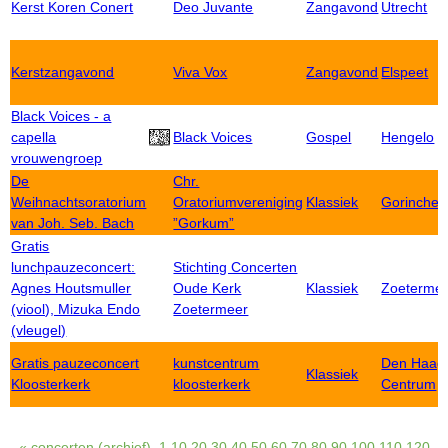
Kerst Koren Conert
Deo Juvante
Zangavond
Utrecht
Kerstzangavond
Viva Vox
Zangavond
Elspeet
Black Voices - a
capella
Black Voices
Gospel
Hengelo
vrouwengroep
De
Chr.
Weihnachtsoratorium
Oratoriumvereniging
Klassiek
Gorinche
van Joh. Seb. Bach
”Gorkum”
Gratis
lunchpauzeconcert:
Stichting Concerten
Agnes Houtsmuller
Oude Kerk
Klassiek
Zoeterme
(viool), Mizuka Endo
Zoetermeer
(vleugel)
Gratis pauzeconcert
kunstcentrum
Den Haag
Klassiek
Kloosterkerk
kloosterkerk
Centrum
« concerten (archief)
1
10
20
30
40
50
60
70
80
90
100
110
120