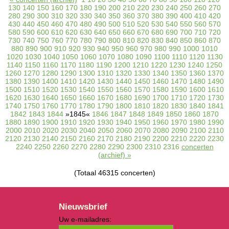
130
140
150
160
170
180
190
200
210
220
230
240
250
260
270
280
290
300
310
320
330
340
350
360
370
380
390
400
410
420
430
440
450
460
470
480
490
500
510
520
530
540
550
560
570
580
590
600
610
620
630
640
650
660
670
680
690
700
710
720
730
740
750
760
770
780
790
800
810
820
830
840
850
860
870
880
890
900
910
920
930
940
950
960
970
980
990
1000
1010
1020
1030
1040
1050
1060
1070
1080
1090
1100
1110
1120
1130
1140
1150
1160
1170
1180
1190
1200
1210
1220
1230
1240
1250
1260
1270
1280
1290
1300
1310
1320
1330
1340
1350
1360
1370
1380
1390
1400
1410
1420
1430
1440
1450
1460
1470
1480
1490
1500
1510
1520
1530
1540
1550
1560
1570
1580
1590
1600
1610
1620
1630
1640
1650
1660
1670
1680
1690
1700
1710
1720
1730
1740
1750
1760
1770
1780
1790
1800
1810
1820
1830
1840
1841
1842
1843
1844
»1845«
1846
1847
1848
1849
1850
1860
1870
1880
1890
1900
1910
1920
1930
1940
1950
1960
1970
1980
1990
2000
2010
2020
2030
2040
2050
2060
2070
2080
2090
2100
2110
2120
2130
2140
2150
2160
2170
2180
2190
2200
2210
2220
2230
2240
2250
2260
2270
2280
2290
2300
2310
2316
concerten
(archief) »
(Totaal 46315 concerten)
Nieuwsbrief
Uw e-mailadres: