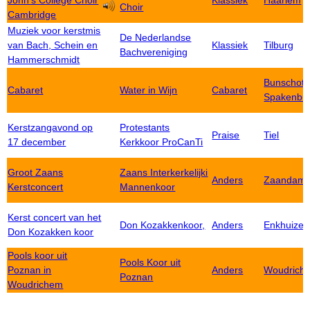
John's College Choir
Klassiek
Haarlem
Choir
Cambridge
Muziek voor kerstmis
De Nederlandse
van Bach, Schein en
Klassiek
Tilburg
Bachvereniging
Hammerschmidt
Bunschote
Cabaret
Water in Wijn
Cabaret
Spakenbu
Kerstzangavond op
Protestants
Praise
Tiel
17 december
Kerkkoor ProCanTi
Groot Zaans
Zaans Interkerkelijki
Anders
Zaandam
Kerstconcert
Mannenkoor
Kerst concert van het
Don Kozakkenkoor,
Anders
Enkhuizen
Don Kozakken koor
Pools koor uit
Pools Koor uit
Poznan in
Anders
Woudrich
Poznan
Woudrichem