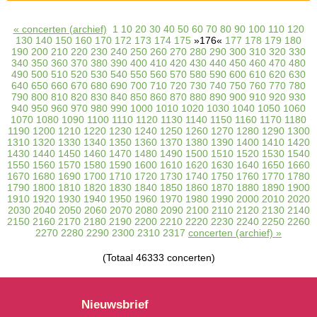
« concerten (archief)
1
10
20
30
40
50
60
70
80
90
100
110
120
130
140
150
160
170
172
173
174
175
»176«
177
178
179
180
190
200
210
220
230
240
250
260
270
280
290
300
310
320
330
340
350
360
370
380
390
400
410
420
430
440
450
460
470
480
490
500
510
520
530
540
550
560
570
580
590
600
610
620
630
640
650
660
670
680
690
700
710
720
730
740
750
760
770
780
790
800
810
820
830
840
850
860
870
880
890
900
910
920
930
940
950
960
970
980
990
1000
1010
1020
1030
1040
1050
1060
1070
1080
1090
1100
1110
1120
1130
1140
1150
1160
1170
1180
1190
1200
1210
1220
1230
1240
1250
1260
1270
1280
1290
1300
1310
1320
1330
1340
1350
1360
1370
1380
1390
1400
1410
1420
1430
1440
1450
1460
1470
1480
1490
1500
1510
1520
1530
1540
1550
1560
1570
1580
1590
1600
1610
1620
1630
1640
1650
1660
1670
1680
1690
1700
1710
1720
1730
1740
1750
1760
1770
1780
1790
1800
1810
1820
1830
1840
1850
1860
1870
1880
1890
1900
1910
1920
1930
1940
1950
1960
1970
1980
1990
2000
2010
2020
2030
2040
2050
2060
2070
2080
2090
2100
2110
2120
2130
2140
2150
2160
2170
2180
2190
2200
2210
2220
2230
2240
2250
2260
2270
2280
2290
2300
2310
2317
concerten (archief) »
(Totaal 46333 concerten)
Nieuwsbrief