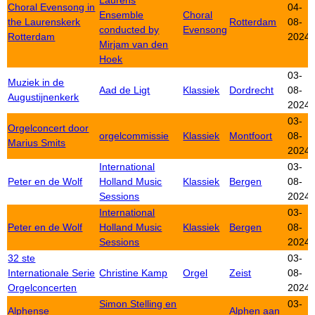
Laurens
Choral Evensong in
04-
Ensemble
Choral
the Laurenskerk
Rotterdam
08-
conducted by
Evensong
Rotterdam
2024
Mirjam van den
Hoek
03-
Muziek in de
Aad de Ligt
Klassiek
Dordrecht
08-
Augustijnenkerk
2024
03-
Orgelconcert door
orgelcommissie
Klassiek
Montfoort
08-
Marius Smits
2024
International
03-
Peter en de Wolf
Holland Music
Klassiek
Bergen
08-
Sessions
2024
International
03-
Peter en de Wolf
Holland Music
Klassiek
Bergen
08-
Sessions
2024
32 ste
03-
Internationale Serie
Christine Kamp
Orgel
Zeist
08-
Orgelconcerten
2024
Simon Stelling en
03-
Alphense
Alphen aan