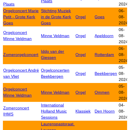
Plaats
Plaats
2024
Orgelconcert Marie
Stichting Muziek
06-
Petit - Grote Kerk
in de Grote Kerk
Orgel
Goes
08-
Goes
Goes
2024
06-
Orgelconcert
Minne Veldman
Orgel
Apeldoorn
08-
Minne Veldman
2024
06-
Iddo van der
Zomerorgelconcert
Orgel
Rotterdam
08-
Giessen
2024
05-
Orgelconcert André
Orgelconcerten
Orgel
Beekbergen
08-
van Vliet
Beekbergen
2024
05-
Orgelconcert
Minne Veldman
Orgel
Ommen
08-
Minne Veldman
2024
International
04-
Zomerconcert
Holland Music
Klassiek
Den Hoorn
08-
IHMS
Sessions
2024
Laurenspastoraat.