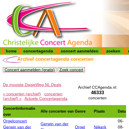
home
concertagenda
concert aanmelden
zoeken
Archief concertagenda concerten
Concert aanmelden (gratis)
Zoek concert
De mooiste DagjeWeg.NL Deals
Archief CCAgenda.nl:
46333
« concerten (archief)
concerten
concerten
(archief) »
Actuele Concertagenda
Concertinformatie
Alle concerten van
Genre
Plaats
Datu
over
Orgelconcert
06-
Gerwin van der
Gerwin van der
Orgel
Nijkerk
08-