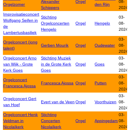
Alexander
Orgel
08-
Orgelzomer
den Rijn
Schippers
2024
Improvisatieconcert
Stichting
03-
Wolfgang Seifen in
Orgelconcerten
Orgel
Hengelo
08-
de
Hengelo
2024
Lambertusbasiliek
03-
Orgelconcert (jong
Gerben Mourik
Orgel
Oudewater
08-
talent)
2024
Orgelconcert Arno
Stichting Muziek
03-
van Wijk - Grote
in de Grote Kerk
Orgel
Goes
08-
Kerk Goes
Goes
2024
03-
Orgelconcert
Francesca Ajossa
Orgel
Putten
08-
Francesca Ajossa
2024
03-
Orgelconcert Gert
Evert van de Veen
Orgel
Voorthuizen
08-
van Hoef
2024
Orgelconcert Henk
Stichting
03-
Veldman in
Concerten
Orgel
Appingedam
08-
Nicolaïkerk
Nicolaïkerk
2024