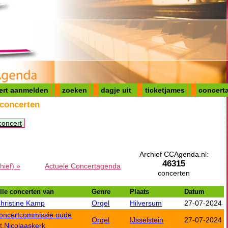
ert aanmelden
zoeken
dagje uit
ticketjames
concerta
 concerten
concert
Archief CCAgenda.nl:
46315
hief) »
Actuele Concertagenda
concerten
lle concerten van
Genre
Plaats
Datum
hristine Kamp
Orgel
Hilversum
27-07-2024
oncertcommissie oude
Orgel
IJsselstein
27-07-2024
t.Nicolaaskerk