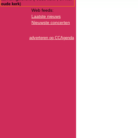
oude kerk
)
Web feeds:
Laatste nieuws
Nieuwste concerten
adverteren op CCAgenda