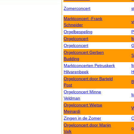
Zomerconcert
s
Marktconcert -Frank
v
Schneider
Orgelbespeling
P
Orgelconcert
M
Orgelconcert
G
Orgelconcert Gerben
S
Budding
Marktconcerten Petruskerk
M
Hilvarenbeek
H
Orgelconcert door Barteld
B
Post
Orgelconcert Minne
M
Veldman
Orgelconcert Wietse
W
Meinardi
Zingen in de Zomer
O
Orgelconcert door Marijn
o
Valk