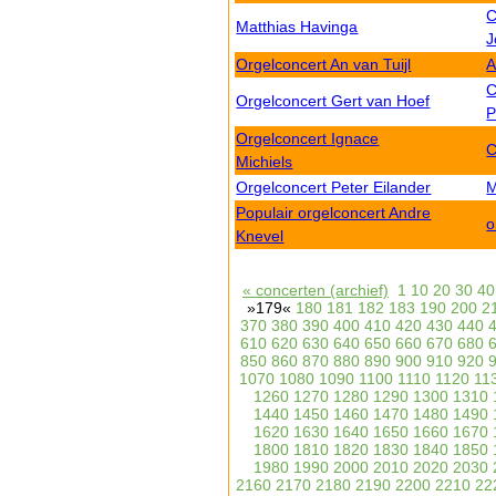
C
Matthias Havinga
J
Orgelconcert An van Tuijl
A
C
Orgelconcert Gert van Hoef
P
Orgelconcert Ignace
C
Michiels
Orgelconcert Peter Eilander
M
Populair orgelconcert Andre
o
Knevel
« concerten (archief)
1
10
20
30
40
»179«
180
181
182
183
190
200
2
370
380
390
400
410
420
430
440
610
620
630
640
650
660
670
680
850
860
870
880
890
900
910
920
1070
1080
1090
1100
1110
1120
11
1260
1270
1280
1290
1300
1310
1440
1450
1460
1470
1480
1490
1620
1630
1640
1650
1660
1670
1800
1810
1820
1830
1840
1850
1980
1990
2000
2010
2020
2030
2160
2170
2180
2190
2200
2210
22