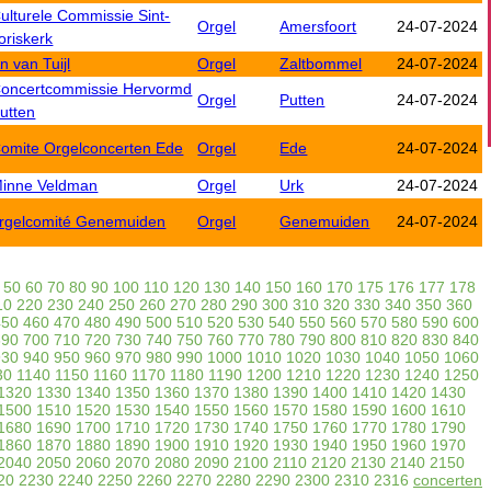
ulturele Commissie Sint-
Orgel
Amersfoort
24-07-2024
oriskerk
n van Tuijl
Orgel
Zaltbommel
24-07-2024
oncertcommissie Hervormd
Orgel
Putten
24-07-2024
utten
omite Orgelconcerten Ede
Orgel
Ede
24-07-2024
inne Veldman
Orgel
Urk
24-07-2024
rgelcomité Genemuiden
Orgel
Genemuiden
24-07-2024
50
60
70
80
90
100
110
120
130
140
150
160
170
175
176
177
178
10
220
230
240
250
260
270
280
290
300
310
320
330
340
350
360
450
460
470
480
490
500
510
520
530
540
550
560
570
580
590
600
690
700
710
720
730
740
750
760
770
780
790
800
810
820
830
840
930
940
950
960
970
980
990
1000
1010
1020
1030
1040
1050
1060
30
1140
1150
1160
1170
1180
1190
1200
1210
1220
1230
1240
1250
1320
1330
1340
1350
1360
1370
1380
1390
1400
1410
1420
1430
1500
1510
1520
1530
1540
1550
1560
1570
1580
1590
1600
1610
1680
1690
1700
1710
1720
1730
1740
1750
1760
1770
1780
1790
1860
1870
1880
1890
1900
1910
1920
1930
1940
1950
1960
1970
2040
2050
2060
2070
2080
2090
2100
2110
2120
2130
2140
2150
20
2230
2240
2250
2260
2270
2280
2290
2300
2310
2316
concerten