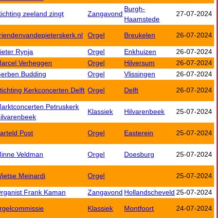
Burgh-
tichting zeeland zingt
Zangavond
27-07-2024
Haamstede
riendenvandepieterskerk.nl
Orgel
Breukelen
26-07-2024
ieter Rynja
Orgel
Enkhuizen
26-07-2024
arcel Verheggen
Orgel
Hilversum
26-07-2024
erben Budding
Orgel
Vlissingen
26-07-2024
tichting Kerkconcerten Delft
Orgel
Delft
26-07-2024
arktconcerten Petruskerk
Klassiek
Hilvarenbeek
25-07-2024
ilvarenbeek
arteld Post
Orgel
Easterein
25-07-2024
inne Veldman
Orgel
Doesburg
25-07-2024
ietse Meinardi
Orgel
25-07-2024
rganist Frank Kaman
Zangavond
Hollandscheveld
25-07-2024
rgelcommissie
Klassiek
Montfoort
24-07-2024