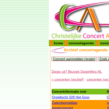
home
concertagenda
conc
Archief concertagenda
Concert aanmelden (gratis)
Zoek 
Dagje uit? Bezoek DagjeWeg.NL
« concerten (archief)
concerten (arc
Concertinformatie over
A
Orgeltocht 328 Het Gooi
C
Zaterdagmiddag
c
zomerconcert
S