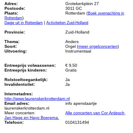
Adres:
Grotekerkplein 27
Postcode:
3011 GC
Plaats:
Rotterdam (
Boek overnachting in
)
Rotterdam
|
Dagje uit in Rotterdam
Activiteiten Zuid-Holland
Provincie:
Zuid-Holland
Thema:
Anders
Soort:
Orgel (
meer orgelconcerten
)
Uitvoering:
Instrumentaal
Entreeprijs volwassenen:
€ 9,50
Entreeprijs kinderen:
Gratis
Rolstoeltoegankelijk:
Ja
Invalidentoilet:
Ja
Internetadres:
http://www.laurenskerkrotterdam.nl
Email adres:
info apenstaartje
laurenskerkrotterdam.nl
Meer concerten:
Alle concerten van Cor Ardesch,
Jan Hage en Hayo Boerema.
Telefoon:
0104131494