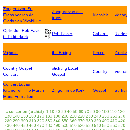
Zangers van St.
Zangers van sint
Frans voeren de
Klassiek
Venray
frans
Gloria van Vivaldi uit.
Optreden Rob Favier
Rob Favier
Cabaret
Ridderk
te Ridderkerk
Vrijheid!
the Bridge
Praise
Zierikze
Country Gospel
stichting Local
Country
Veenend
Concert
Gospel
Concert Lucas
Kramer en The Martin
Zingen in de Kerk
Gospel
Surhuis
Mans Formation
« concerten (archief)
1
10
20
30
40
50
60
70
80
90
100
110
120
130
140
150
160
170
180
190
200
210
220
230
240
250
260
270
280
290
300
310
320
330
340
350
360
370
380
390
400
410
420
430
440
450
460
470
480
490
500
510
520
530
540
550
560
570
580
590
600
610
620
630
640
650
660
670
680
690
700
710
720