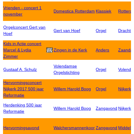
Vrienden - concert 1
Domestica Rotterdam
Klassiek
Rotterd
november
Orgelconcert Gert van
Gert van Hoef
Orgel
Drachte
Hoef
Kids in Actie concert
Marcel & Lydia
Zingen in de Kerk
Anders
Zaanda
Zimmer
Volendamse
Gustaaf A. Schulz
Orgel
Volend
Orgelstichting
Hervormingsconcert
Nijkerk 2017 500 jaar
Willem Harold Boog
Orgel
Nijkerk
Reformatie
Herdenking 500 jaar
Willem Harold Boog
Zangavond
Nijkerk
Reformatie
Hervormingsavond
Walchersmannenkoor
Zangavond
Middelb