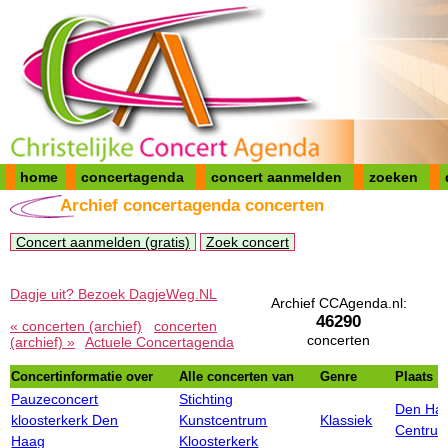
home
concertagenda
concert aanmelden
zoeken
Archief concertagenda concerten
Concert aanmelden (gratis)
Zoek concert
Dagje uit? Bezoek DagjeWeg.NL
Archief CCAgenda.nl:
46290
« concerten (archief)
concerten
concerten
(archief) »
Actuele Concertagenda
Concertinformatie over
Alle concerten van
Genre
Plaats
Pauzeconcert
Stichting
Den Ha
kloosterkerk Den
Kunstcentrum
Klassiek
Centru
Haag
Kloosterkerk