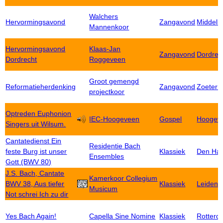
Walchers
Hervormingsavond
Zangavond
Middelb
Mannenkoor
Hervormingsavond
Klaas-Jan
Zangavond
Dordrec
Dordrecht
Roggeveen
Groot gemengd
Reformatieherdenking
Zangavond
Zoeterm
projectkoor
Optreden Euphonion
IEC-Hoogeveen
Gospel
Hoogev
Singers uit Wilsum.
Cantatedienst Ein
Residentie Bach
feste Burg ist unser
Klassiek
Den Ha
Ensembles
Gott (BWV 80)
J.S. Bach, Cantate
Kamerkoor Collegium
BWV 38, Aus tiefer
Klassiek
Leiden
Musicum
Not schrei Ich zu dir
Yes Bach Again!
Capella Sine Nomine
Klassiek
Rotterd