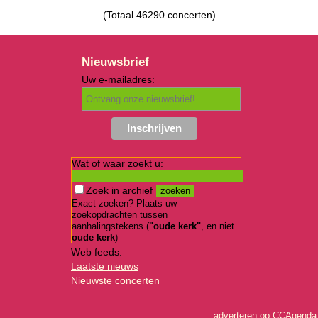
(Totaal 46290 concerten)
Nieuwsbrief
Uw e-mailadres:
Wat of waar zoekt u:
Zoek in archief
Exact zoeken? Plaats uw
zoekopdrachten tussen
aanhalingstekens (
"oude kerk"
, en niet
oude kerk
)
Web feeds:
Laatste nieuws
Nieuwste concerten
adverteren op CCAgenda