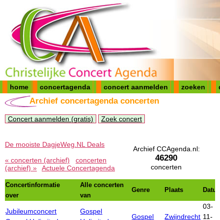
home
concertagenda
concert aanmelden
zoeken
Archief concertagenda concerten
Concert aanmelden (gratis)
Zoek concert
De mooiste DagjeWeg.NL Deals
Archief CCAgenda.nl:
46290
« concerten (archief)
concerten
concerten
(archief) »
Actuele Concertagenda
Concertinformatie
Alle concerten
Genre
Plaats
Datu
over
van
03-
Jubileumconcert
Gospel
Gospel
Zwijndrecht
11-