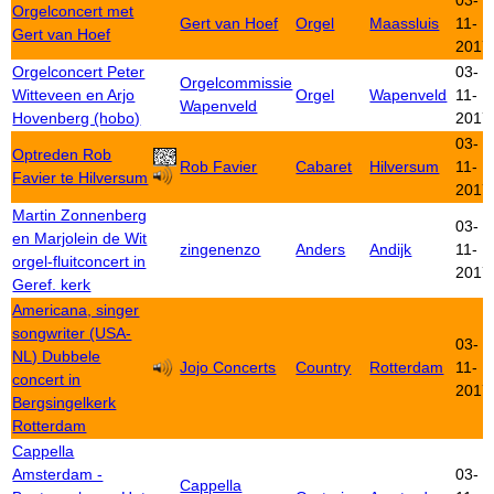
03-
Orgelconcert met
Gert van Hoef
Orgel
Maassluis
11-
Gert van Hoef
2017
Orgelconcert Peter
03-
Orgelcommissie
Witteveen en Arjo
Orgel
Wapenveld
11-
Wapenveld
Hovenberg (hobo)
2017
03-
Optreden Rob
Rob Favier
Cabaret
Hilversum
11-
Favier te Hilversum
2017
Martin Zonnenberg
03-
en Marjolein de Wit
zingenenzo
Anders
Andijk
11-
orgel-fluitconcert in
2017
Geref. kerk
Americana, singer
songwriter (USA-
03-
NL) Dubbele
Jojo Concerts
Country
Rotterdam
11-
concert in
2017
Bergsingelkerk
Rotterdam
Cappella
Amsterdam -
03-
Cappella