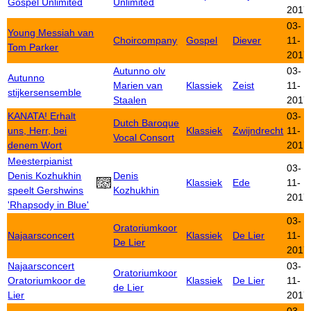
Gospel Unlimited
Unlimited
2017
03-
Young Messiah van
Choircompany
Gospel
Diever
11-
Tom Parker
2017
Autunno olv
03-
Autunno
Marien van
Klassiek
Zeist
11-
stijkersensemble
Staalen
2017
KANATA! Erhalt
03-
Dutch Baroque
uns, Herr, bei
Klassiek
Zwijndrecht
11-
Vocal Consort
denem Wort
2017
Meesterpianist
03-
Denis Kozhukhin
Denis
Klassiek
Ede
11-
speelt Gershwins
Kozhukhin
2017
'Rhapsody in Blue'
03-
Oratoriumkoor
Najaarsconcert
Klassiek
De Lier
11-
De Lier
2017
Najaarsconcert
03-
Oratoriumkoor
Oratoriumkoor de
Klassiek
De Lier
11-
de Lier
Lier
2017