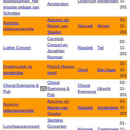
Boetepsalmen, Het
Oratorium
Amsterdam
11-
Amsterdam
grootse gebaar van
2017
Schnittke
Autunno olv
02-
Autunno
Marien van
Klassiek
Almelo
11-
stijkersensemble
Staalen
2017
Carminis
02-
Consort en
Luther Concert
Klassiek
Tiel
11-
Jonathan
2017
Kooman
02-
Orgelmuziek op
Patrick Hopper,
Orgel
Den Haag
11-
donderdag
orgel
2017
Choral
02-
Choral Evensong &
Choral
Evensong &
Utrecht
11-
Pub
Evensong
Pub
2017
Autunno olv
01-
Autunno
Marien van
Klassiek
Amsterdam
11-
stijkersensemble
Staalen
2017
Stichting
01-
Lunchpauzeconcert
Concerten
Klassiek
Zoetermeer
11-