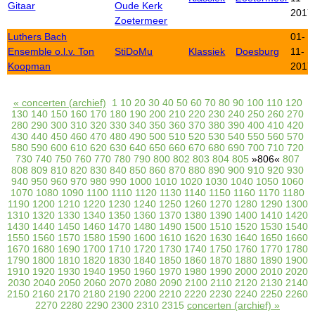
Gitaar
Oude Kerk
2017
Zoetermeer
Luthers Bach
01-
Ensemble o.l.v. Ton
StiDoMu
Klassiek
Doesburg
11-
Koopman
2017
« concerten (archief)
1
10
20
30
40
50
60
70
80
90
100
110
120
130
140
150
160
170
180
190
200
210
220
230
240
250
260
270
280
290
300
310
320
330
340
350
360
370
380
390
400
410
420
430
440
450
460
470
480
490
500
510
520
530
540
550
560
570
580
590
600
610
620
630
640
650
660
670
680
690
700
710
720
730
740
750
760
770
780
790
800
802
803
804
805
»806«
807
808
809
810
820
830
840
850
860
870
880
890
900
910
920
930
940
950
960
970
980
990
1000
1010
1020
1030
1040
1050
1060
1070
1080
1090
1100
1110
1120
1130
1140
1150
1160
1170
1180
1190
1200
1210
1220
1230
1240
1250
1260
1270
1280
1290
1300
1310
1320
1330
1340
1350
1360
1370
1380
1390
1400
1410
1420
1430
1440
1450
1460
1470
1480
1490
1500
1510
1520
1530
1540
1550
1560
1570
1580
1590
1600
1610
1620
1630
1640
1650
1660
1670
1680
1690
1700
1710
1720
1730
1740
1750
1760
1770
1780
1790
1800
1810
1820
1830
1840
1850
1860
1870
1880
1890
1900
1910
1920
1930
1940
1950
1960
1970
1980
1990
2000
2010
2020
2030
2040
2050
2060
2070
2080
2090
2100
2110
2120
2130
2140
2150
2160
2170
2180
2190
2200
2210
2220
2230
2240
2250
2260
2270
2280
2290
2300
2310
2315
concerten (archief) »