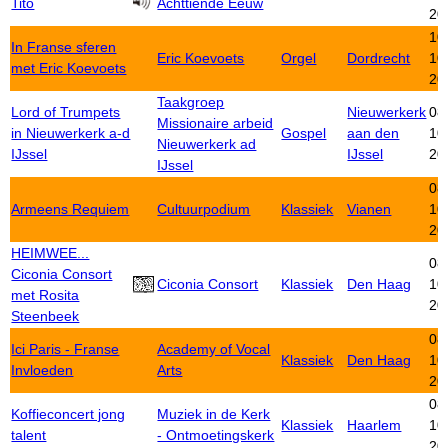
Tito
Achttiende Eeuw
20
10
In Franse sferen
Eric Koevoets
Orgel
Dordrecht
10
met Eric Koevoets
20
Taakgroep
Lord of Trumpets
Nieuwerkerk
08
Missionaire arbeid
in Nieuwerkerk a-d
Gospel
aan den
10
Nieuwerkerk ad
IJssel
IJssel
20
IJssel
08
Armeens Requiem
Cultuurpodium
Klassiek
Vianen
10
20
HEIMWEE...
08
Ciconia Consort
Ciconia Consort
Klassiek
Den Haag
10
met Rosita
20
Steenbeek
08
Ici Paris - Franse
Academy of Vocal
Klassiek
Den Haag
10
Invloeden
Arts
20
08
Koffieconcert jong
Muziek in de Kerk
Klassiek
Haarlem
10
talent
- Ontmoetingskerk
20