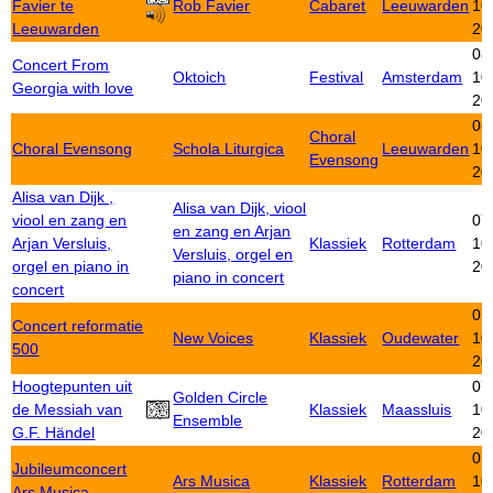
Favier te
Rob Favier
Cabaret
Leeuwarden
10
Leeuwarden
20
08
Concert From
Oktoich
Festival
Amsterdam
10
Georgia with love
20
08
Choral
Choral Evensong
Schola Liturgica
Leeuwarden
10
Evensong
20
Alisa van Dijk ,
Alisa van Dijk, viool
viool en zang en
07
en zang en Arjan
Arjan Versluis,
Klassiek
Rotterdam
10
Versluis, orgel en
orgel en piano in
20
piano in concert
concert
07
Concert reformatie
New Voices
Klassiek
Oudewater
10
500
20
Hoogtepunten uit
07
Golden Circle
de Messiah van
Klassiek
Maassluis
10
Ensemble
G.F. Händel
20
07
Jubileumconcert
Ars Musica
Klassiek
Rotterdam
10
Ars Musica