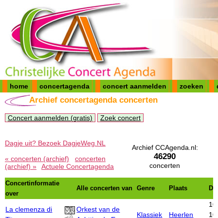
home
concertagenda
concert aanmelden
zoeken
Archief concertagenda concerten
Concert aanmelden (gratis)
Zoek concert
Dagje uit? Bezoek DagjeWeg.NL
Archief CCAgenda.nl:
46290
« concerten (archief)
concerten
concerten
(archief) »
Actuele Concertagenda
Concertinformatie
Alle concerten van
Genre
Plaats
Da
over
10
La clemenza di
Orkest van de
Klassiek
Heerlen
10