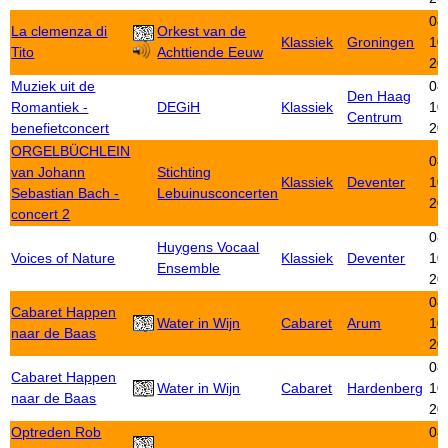
08
La clemenza di
Orkest van de
Klassiek
Groningen
10
Tito
Achttiende Eeuw
20
Muziek uit de
08
Den Haag
Romantiek -
DEGiH
Klassiek
10
Centrum
benefietconcert
20
ORGELBÜCHLEIN
08
van Johann
Stichting
Klassiek
Deventer
10
Sebastian Bach -
Lebuinusconcerten
20
concert 2
08
Huygens Vocaal
Voices of Nature
Klassiek
Deventer
10
Ensemble
20
08
Cabaret Happen
Water in Wijn
Cabaret
Arum
10
naar de Baas
20
08
Cabaret Happen
Water in Wijn
Cabaret
Hardenberg
10
naar de Baas
20
Optreden Rob
08