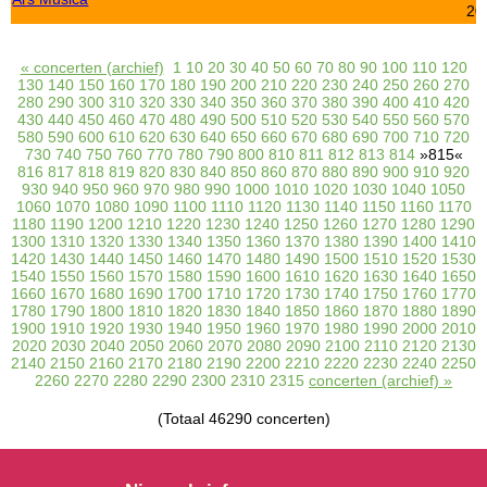
20
« concerten (archief)
1
10
20
30
40
50
60
70
80
90
100
110
120
130
140
150
160
170
180
190
200
210
220
230
240
250
260
270
280
290
300
310
320
330
340
350
360
370
380
390
400
410
420
430
440
450
460
470
480
490
500
510
520
530
540
550
560
570
580
590
600
610
620
630
640
650
660
670
680
690
700
710
720
730
740
750
760
770
780
790
800
810
811
812
813
814
»815«
816
817
818
819
820
830
840
850
860
870
880
890
900
910
920
930
940
950
960
970
980
990
1000
1010
1020
1030
1040
1050
1060
1070
1080
1090
1100
1110
1120
1130
1140
1150
1160
1170
1180
1190
1200
1210
1220
1230
1240
1250
1260
1270
1280
1290
1300
1310
1320
1330
1340
1350
1360
1370
1380
1390
1400
1410
1420
1430
1440
1450
1460
1470
1480
1490
1500
1510
1520
1530
1540
1550
1560
1570
1580
1590
1600
1610
1620
1630
1640
1650
1660
1670
1680
1690
1700
1710
1720
1730
1740
1750
1760
1770
1780
1790
1800
1810
1820
1830
1840
1850
1860
1870
1880
1890
1900
1910
1920
1930
1940
1950
1960
1970
1980
1990
2000
2010
2020
2030
2040
2050
2060
2070
2080
2090
2100
2110
2120
2130
2140
2150
2160
2170
2180
2190
2200
2210
2220
2230
2240
2250
2260
2270
2280
2290
2300
2310
2315
concerten (archief) »
(Totaal 46290 concerten)