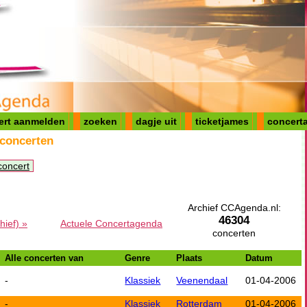
ert aanmelden
zoeken
dagje uit
ticketjames
concerta
 concerten
concert
Archief CCAgenda.nl:
46304
hief) »
Actuele Concertagenda
concerten
Alle concerten van
Genre
Plaats
Datum
-
Klassiek
Veenendaal
01-04-2006
-
Klassiek
Rotterdam
01-04-2006