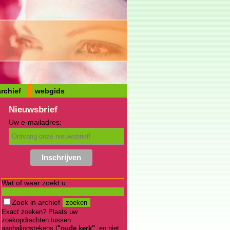
rchief
webgids
Nieuwsbrief
Uw e-mailadres:
Wat of waar zoekt u:
Zoek in archief
Exact zoeken? Plaats uw
zoekopdrachten tussen
aanhalingstekens (
"oude kerk"
, en niet