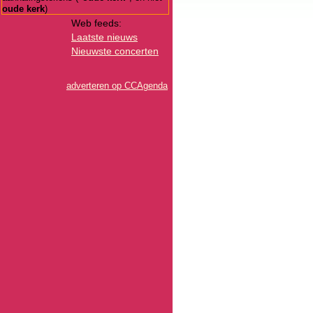
oude kerk
)
Web feeds:
Laatste nieuws
Nieuwste concerten
adverteren op CCAgenda