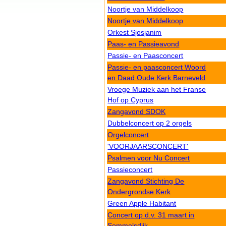
Noortje van Middelkoop
Noortje van Middelkoop
Orkest Sjosjanim
Paas- en Passieavond
Passie- en Paasconcert
Passie- en paasconcert Woord
en Daad Oude Kerk Barneveld
Vroege Muziek aan het Franse
Hof op Cyprus
Zangavond SDOK
Dubbelconcert op 2 orgels
Orgelconcert
'VOORJAARSCONCERT'
Psalmen voor Nu Concert
Passieconcert
Zangavond Stichting De
Ondergrondse Kerk
Green Apple Habitant
Concert op d.v. 31 maart in
Sommelsdijk