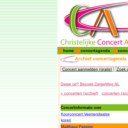
home
concertagenda
conc
Archief concertagenda
Concert aanmelden (gratis)
Zoek 
Dagje uit? Bezoek DagjeWeg.NL
« concerten (archief)
concerten (arc
Concertinformatie over
Koorconcert Veenendaalse
koren
Matthaus Passion