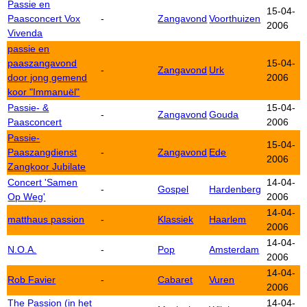
Passie en
15-04-
Paasconcert Vox
-
Zangavond
Voorthuizen
2006
Vivenda
passie en
paaszangavond
15-04-
-
Zangavond
Urk
door jong gemend
2006
koor "Immanuël"
Passie- &
15-04-
-
Zangavond
Gouda
Paasconcert
2006
Passie-
15-04-
Paaszangdienst
-
Zangavond
Ede
2006
Zangkoor Jubilate
Concert 'Samen
14-04-
-
Gospel
Hardenberg
Op Weg'
2006
14-04-
matthaus passion
-
Klassiek
Haarlem
2006
14-04-
N.O.A.
-
Pop
Amsterdam
2006
14-04-
Rob Favier
-
Cabaret
Vuren
2006
The Passion (in het
14-04-