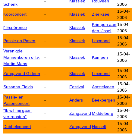
-
Klassiek
Rouveen
Schenk
2006
15-04-
Koorconcert
-
Klassiek
Zierikzee
2006
Krimpen aan
15-04-
l' Espérence
-
Klassiek
den IJssel
2006
15-04-
Passie en Pasen
-
Klassiek
Lexmond
2006
Verenigde
15-04-
Mannenkoren o.l.v.
-
Klassiek
Kampen
2006
Martin Mans
15-04-
Zangavond Gideon
-
Klassiek
Lexmond
2006
15-04-
Susanna Fields
-
Festival
Amstelveen
2006
Passie- en
15-04-
-
Anders
Beekbergen
Pasenconcert
2006
"Ik wil mij gaan
15-04-
-
Zangavond
Middelburg
vertroosten"
2006
15-04-
Dubbelconcert
-
Zangavond
Hasselt
2006