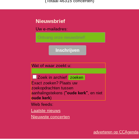
(Totaal 46315 concerten)
Nieuwsbrief
Uw e-mailadres:
Wat of waar zoekt u:
Zoek in archief
Exact zoeken? Plaats uw
zoekopdrachten tussen
aanhalingstekens (
"oude kerk"
, en niet
oude kerk
)
Web feeds:
Laatste nieuws
Nieuwste concerten
adverteren op CCAgenda