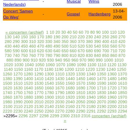
-
Musical
Wilnis
Nederlands)
2006
Concert 'Samen
13-04-
-
Gospel
Hardenberg
Op Weg'
2006
« concerten (archief)
1
10
20
30
40
50
60
70
80
90
100
110
120
130
140
150
160
170
180
190
200
210
220
230
240
250
260
270
280
290
300
310
320
330
340
350
360
370
380
390
400
410
420
430
440
450
460
470
480
490
500
510
520
530
540
550
560
570
580
590
600
610
620
630
640
650
660
670
680
690
700
710
720
730
740
750
760
770
780
790
800
810
820
830
840
850
860
870
880
890
900
910
920
930
940
950
960
970
980
990
1000
1010
1020
1030
1040
1050
1060
1070
1080
1090
1100
1110
1120
1130
1140
1150
1160
1170
1180
1190
1200
1210
1220
1230
1240
1250
1260
1270
1280
1290
1300
1310
1320
1330
1340
1350
1360
1370
1380
1390
1400
1410
1420
1430
1440
1450
1460
1470
1480
1490
1500
1510
1520
1530
1540
1550
1560
1570
1580
1590
1600
1610
1620
1630
1640
1650
1660
1670
1680
1690
1700
1710
1720
1730
1740
1750
1760
1770
1780
1790
1800
1810
1820
1830
1840
1850
1860
1870
1880
1890
1900
1910
1920
1930
1940
1950
1960
1970
1980
1990
2000
2010
2020
2030
2040
2050
2060
2070
2080
2090
2100
2110
2120
2130
2140
2150
2160
2170
2180
2190
2200
2210
2220
2230
2240
2250
2260
2270
2280
2290
2291
2292
2293
2294
»2295«
2296
2297
2298
2299
2300
2310
2316
concerten (archief)
»