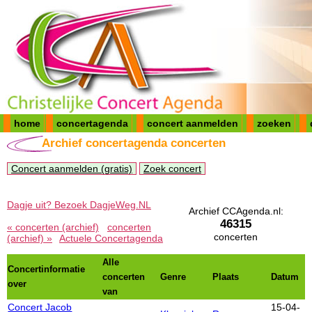
home
concertagenda
concert aanmelden
zoeken
Archief concertagenda concerten
Concert aanmelden (gratis)
Zoek concert
Dagje uit? Bezoek DagjeWeg.NL
Archief CCAgenda.nl:
46315
« concerten (archief)
concerten
concerten
(archief) »
Actuele Concertagenda
Alle
Concertinformatie
concerten
Genre
Plaats
Datum
over
van
Concert Jacob
15-04-