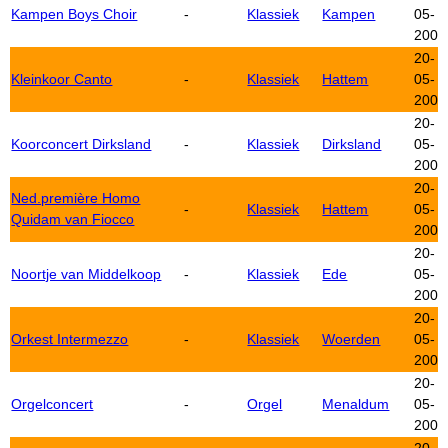
Kampen Boys Choir
-
Klassiek
Kampen
05-
2006
20-
Kleinkoor Canto
-
Klassiek
Hattem
05-
2006
20-
Koorconcert Dirksland
-
Klassiek
Dirksland
05-
2006
20-
Ned.première Homo
-
Klassiek
Hattem
05-
Quidam van Fiocco
2006
20-
Noortje van Middelkoop
-
Klassiek
Ede
05-
2006
20-
Orkest Intermezzo
-
Klassiek
Woerden
05-
2006
20-
Orgelconcert
-
Orgel
Menaldum
05-
2006