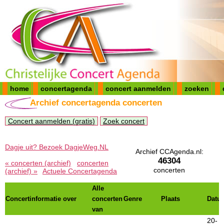
home
concertagenda
concert aanmelden
zoeken
Archief concertagenda concerten
Concert aanmelden (gratis)
Zoek concert
Dagje uit? Bezoek DagjeWeg.NL
Archief CCAgenda.nl:
46304
« concerten (archief)
concerten
concerten
(archief) »
Actuele Concertagenda
Alle
Concertinformatie over
concerten
Genre
Plaats
Datu
van
20-