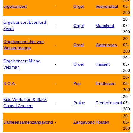
20-
orgelconcert
-
Orgel
Veenendaal
05-
2006
20-
Orgelconcert Everhard
-
Orgel
Maasland
05-
Zwart
2006
20-
Orgelconcert Jan van
-
Orgel
Wateringen
05-
Westenbrugge
2006
20-
Orgelconcert Minne
-
Orgel
Hasselt
05-
Veldman
2006
20-
N.O.A.
-
Pop
Eindhoven
05-
2006
20-
Kids Workshop & Black
-
Praise
Frederiksoord
05-
Gospel Concert
2006
20-
Datheensamenzangavond
-
Zangavond
Houten
05-
2006