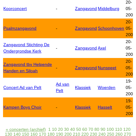
20-
Koorconcert
-
Zangavond
Middelburg
05-
2006
20-
Psalmzangavond
-
Zangavond
Schoonhoven
05-
2006
20-
Zangavond Stichting De
-
Zangavond
Axel
05-
Ondergrondse Kerk
2006
20-
Zangavond tbv Helpende
-
Zangavond
Nunspeet
05-
Handen en Siloah
2006
19-
Ad van
Concert Ad van Pelt
Klassiek
Woerden
05-
Pelt
2006
19-
Kampen Boys Choir
-
Klassiek
Hasselt
05-
2006
« concerten (archief)
1
10
20
30
40
50
60
70
80
90
100
110
120
130
140
150
160
170
180
190
200
210
220
230
240
250
260
270