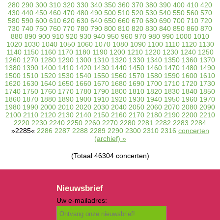
280
290
300
310
320
330
340
350
360
370
380
390
400
410
420
430
440
450
460
470
480
490
500
510
520
530
540
550
560
570
580
590
600
610
620
630
640
650
660
670
680
690
700
710
720
730
740
750
760
770
780
790
800
810
820
830
840
850
860
870
880
890
900
910
920
930
940
950
960
970
980
990
1000
1010
1020
1030
1040
1050
1060
1070
1080
1090
1100
1110
1120
1130
1140
1150
1160
1170
1180
1190
1200
1210
1220
1230
1240
1250
1260
1270
1280
1290
1300
1310
1320
1330
1340
1350
1360
1370
1380
1390
1400
1410
1420
1430
1440
1450
1460
1470
1480
1490
1500
1510
1520
1530
1540
1550
1560
1570
1580
1590
1600
1610
1620
1630
1640
1650
1660
1670
1680
1690
1700
1710
1720
1730
1740
1750
1760
1770
1780
1790
1800
1810
1820
1830
1840
1850
1860
1870
1880
1890
1900
1910
1920
1930
1940
1950
1960
1970
1980
1990
2000
2010
2020
2030
2040
2050
2060
2070
2080
2090
2100
2110
2120
2130
2140
2150
2160
2170
2180
2190
2200
2210
2220
2230
2240
2250
2260
2270
2280
2281
2282
2283
2284
»2285«
2286
2287
2288
2289
2290
2300
2310
2316
concerten
(archief) »
(Totaal 46304 concerten)
Nieuwsbrief
Uw e-mailadres: