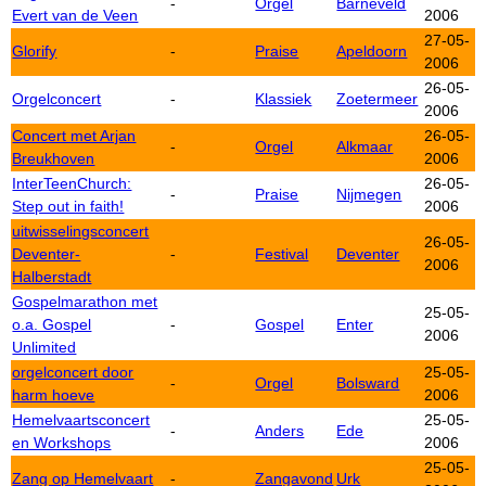
-
Orgel
Barneveld
Evert van de Veen
2006
27-05-
Glorify
-
Praise
Apeldoorn
2006
26-05-
Orgelconcert
-
Klassiek
Zoetermeer
2006
Concert met Arjan
26-05-
-
Orgel
Alkmaar
Breukhoven
2006
InterTeenChurch:
26-05-
-
Praise
Nijmegen
Step out in faith!
2006
uitwisselingsconcert
26-05-
Deventer-
-
Festival
Deventer
2006
Halberstadt
Gospelmarathon met
25-05-
o.a. Gospel
-
Gospel
Enter
2006
Unlimited
orgelconcert door
25-05-
-
Orgel
Bolsward
harm hoeve
2006
Hemelvaartsconcert
25-05-
-
Anders
Ede
en Workshops
2006
25-05-
Zang op Hemelvaart
-
Zangavond
Urk