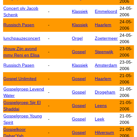
2006
Concert olv Jacob
24-05-
-
Klassiek
Emmeloord
Schenk
2006
24-05-
Russisch Pasen
-
Klassiek
Haarlem
2006
24-05-
lunchpauzeconcert
-
Orgel
Zoetermeer
2006
Vrouw Zijn avond
23-05-
-
Gospel
Steenwijk
mmv Reni en Elisa
2006
23-05-
Russisch Pasen
-
Klassiek
Amsterdam
2006
21-05-
Gospel Unlimited
-
Gospel
Haarlem
2006
Gospelgroep Levend
21-05-
-
Gospel
Drogeham
Water
2006
Gospelgroep Sjir El
21-05-
-
Gospel
Leens
Shaddai
2006
Gospelgroep Young
21-05-
-
Gospel
Leek
Spirit
2006
Gospelkoor
21-05-
-
Gospel
Hilversum
Dabar'Yah
2006