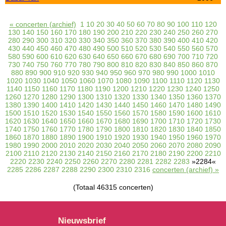
« concerten (archief)
1
10
20
30
40
50
60
70
80
90
100
110
120
130
140
150
160
170
180
190
200
210
220
230
240
250
260
270
280
290
300
310
320
330
340
350
360
370
380
390
400
410
420
430
440
450
460
470
480
490
500
510
520
530
540
550
560
570
580
590
600
610
620
630
640
650
660
670
680
690
700
710
720
730
740
750
760
770
780
790
800
810
820
830
840
850
860
870
880
890
900
910
920
930
940
950
960
970
980
990
1000
1010
1020
1030
1040
1050
1060
1070
1080
1090
1100
1110
1120
1130
1140
1150
1160
1170
1180
1190
1200
1210
1220
1230
1240
1250
1260
1270
1280
1290
1300
1310
1320
1330
1340
1350
1360
1370
1380
1390
1400
1410
1420
1430
1440
1450
1460
1470
1480
1490
1500
1510
1520
1530
1540
1550
1560
1570
1580
1590
1600
1610
1620
1630
1640
1650
1660
1670
1680
1690
1700
1710
1720
1730
1740
1750
1760
1770
1780
1790
1800
1810
1820
1830
1840
1850
1860
1870
1880
1890
1900
1910
1920
1930
1940
1950
1960
1970
1980
1990
2000
2010
2020
2030
2040
2050
2060
2070
2080
2090
2100
2110
2120
2130
2140
2150
2160
2170
2180
2190
2200
2210
2220
2230
2240
2250
2260
2270
2280
2281
2282
2283
»2284«
2285
2286
2287
2288
2290
2300
2310
2316
concerten (archief) »
(Totaal 46315 concerten)
Nieuwsbrief