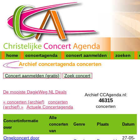
home
concertagenda
concert aanmelden
zoeken
Archief concertagenda concerten
Concert aanmelden (gratis)
Zoek concert
De mooiste DagjeWeg.NL Deals
Archief CCAgenda.nl:
46315
« concerten (archief)
concerten
concerten
(archief) »
Actuele Concertagenda
Alle
Concertinformatie
concerten
Genre
Plaats
Datum
over
van
Orgelconcert door
27-05-