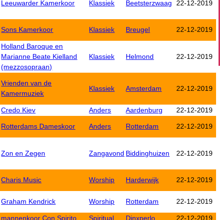
Leeuwarder Kamerkoor
Klassiek
Beetsterzwaag
22-12-2019
Sons Kamerkoor
Klassiek
Breugel
22-12-2019
Holland Baroque en
Marianne Beate Kielland
Klassiek
Helmond
22-12-2019
(mezzosopraan)
Vrienden van de
Klassiek
Amsterdam
22-12-2019
Kamermuziek
Credo Kiev
Anders
Aardenburg
22-12-2019
Rotterdams Dameskoor
Anders
Rotterdam
22-12-2019
Zon en Zegen
Zangavond
Biddinghuizen
22-12-2019
Charis Music
Worship
Harderwijk
22-12-2019
Graham Kendrick
Worship
Rotterdam
22-12-2019
mannenkoor Con Spirito
Spiritual
Dinxperlo
22-12-2019