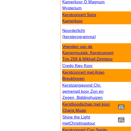
Kamerkoor O Magnum
Mysterium
Kerstconcert Sons
Kamerkoor
Noorderlicht
(kerstprogramma)
Vrienden van de
Kamermuziek: Kerstconcert
Trio 258 & Mikhail Zemtsov
Credo Kiev Koor
Kerstconcert met Arjan
Breukhoven
Kerstzangavond Chr.
gemengd koor Zon en
Zegen, Biddinghuizen
Kerstboodschap met koor
Charis Music
Shine the Light
metChristmastour
Kerstconcert Con Spirito