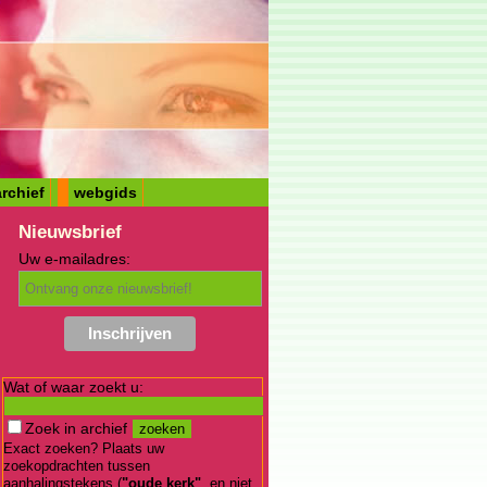
rchief
webgids
Nieuwsbrief
Uw e-mailadres:
Wat of waar zoekt u:
Zoek in archief
Exact zoeken? Plaats uw
zoekopdrachten tussen
aanhalingstekens (
"oude kerk"
, en niet