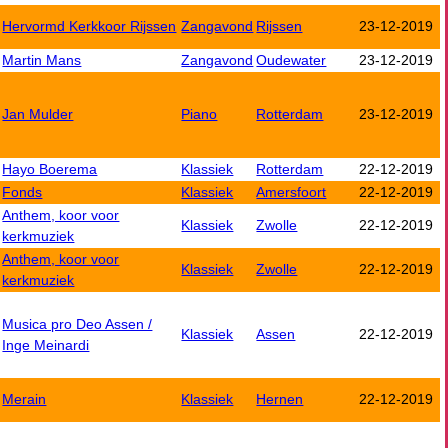
Hervormd Kerkkoor Rijssen
Zangavond
Rijssen
23-12-2019
Martin Mans
Zangavond
Oudewater
23-12-2019
Jan Mulder
Piano
Rotterdam
23-12-2019
Hayo Boerema
Klassiek
Rotterdam
22-12-2019
Fonds
Klassiek
Amersfoort
22-12-2019
Anthem, koor voor
Klassiek
Zwolle
22-12-2019
kerkmuziek
Anthem, koor voor
Klassiek
Zwolle
22-12-2019
kerkmuziek
Musica pro Deo Assen /
Klassiek
Assen
22-12-2019
Inge Meinardi
Merain
Klassiek
Hernen
22-12-2019