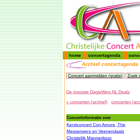
home
concertagenda
conc
Archief concertagenda
Concert aanmelden (gratis)
Zoek 
De mooiste DagjeWeg.NL Deals
« concerten (archief)
concerten (arc
Concertinformatie over
Kerstconcert Con Amore, The
Messengers en Veenendaals
Christelijk Mannenkoor