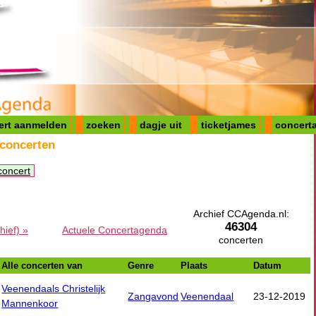
ert aanmelden
zoeken
dagje uit
ticketjames
concerta
 concerten
concert
Archief CCAgenda.nl:
46304
hief) »
Actuele Concertagenda
concerten
Alle concerten van
Genre
Plaats
Datum
Veenendaals Christelijk
Zangavond
Veenendaal
23-12-2019
Mannenkoor