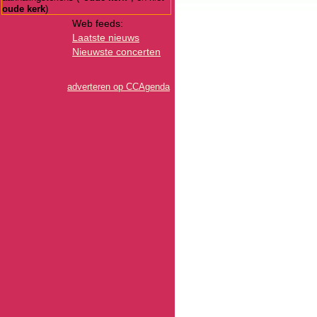
oude kerk
)
Web feeds:
Laatste nieuws
Nieuwste concerten
adverteren op CCAgenda