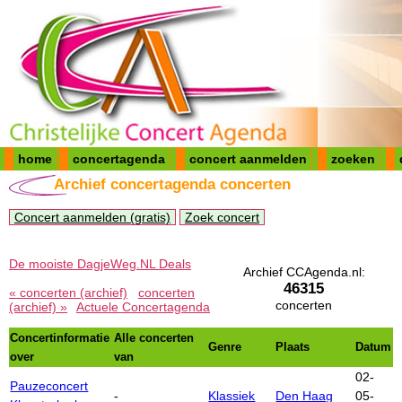
home
concertagenda
concert aanmelden
zoeken
Archief concertagenda concerten
Concert aanmelden (gratis)
Zoek concert
De mooiste DagjeWeg.NL Deals
Archief CCAgenda.nl:
46315
« concerten (archief)
concerten
concerten
(archief) »
Actuele Concertagenda
Concertinformatie
Alle concerten
Genre
Plaats
Datum
over
van
02-
Pauzeconcert
-
Klassiek
Den Haag
05-