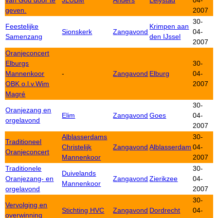
van God door te
JLUBM
Anders
Lelystad
04-
geven.
2007
30-
Feestelijke
Krimpen aan
Sionskerk
Zangavond
04-
Samenzang
den IJssel
2007
Oranjeconcert
Elburgs
30-
Mannenkoor
-
Zangavond
Elburg
04-
OBK o.l.v.Wim
2007
Magré
30-
Oranjezang en
Elim
Zangavond
Goes
04-
orgelavond
2007
Alblasserdams
30-
Traditioneel
Christelijk
Zangavond
Alblasserdam
04-
Oranjeconcert
Mannenkoor
2007
Traditionele
30-
Duivelands
Oranjezang- en
Zangavond
Zierikzee
04-
Mannenkoor
orgelavond
2007
30-
Vervolging en
Stichting HVC
Zangavond
Dordrecht
04-
overwinning