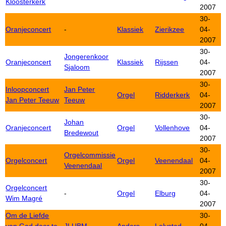
Kloosterkerk
2007
30-
Oranjeconcert
-
Klassiek
Zierikzee
04-
2007
30-
Jongerenkoor
Oranjeconcert
Klassiek
Rijssen
04-
Sjaloom
2007
30-
Inloopconcert
Jan Peter
Orgel
Ridderkerk
04-
Jan Peter Teeuw
Teeuw
2007
30-
Johan
Oranjeconcert
Orgel
Vollenhove
04-
Bredewout
2007
30-
Orgelcommissie
Orgelconcert
Orgel
Veenendaal
04-
Veenendaal
2007
30-
Orgelconcert
-
Orgel
Elburg
04-
Wim Magré
2007
Om de Liefde
30-