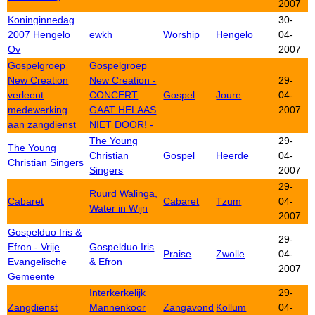
2007
Koninginnedag
30-
2007 Hengelo
ewkh
Worship
Hengelo
04-
Ov
2007
Gospelgroep
Gospelgroep
New Creation
New Creation -
29-
verleent
CONCERT
Gospel
Joure
04-
medewerking
GAAT HELAAS
2007
aan zangdienst
NIET DOOR! -
The Young
29-
The Young
Christian
Gospel
Heerde
04-
Christian Singers
Singers
2007
29-
Ruurd Walinga,
Cabaret
Cabaret
Tzum
04-
Water in Wijn
2007
Gospelduo Iris &
29-
Efron - Vrije
Gospelduo Iris
Praise
Zwolle
04-
Evangelische
& Efron
2007
Gemeente
Interkerkelijk
29-
Zangdienst
Mannenkoor
Zangavond
Kollum
04-