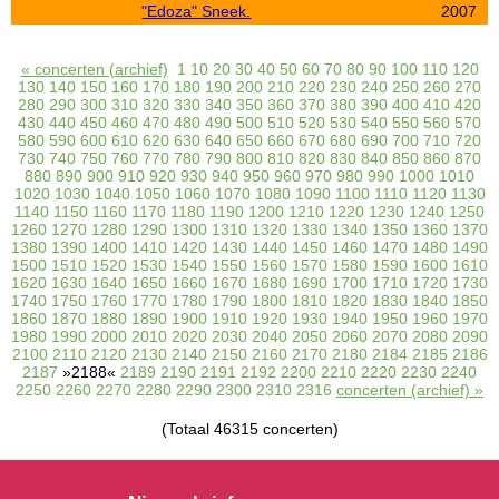
"Edoza" Sneek.
2007
« concerten (archief)
1
10
20
30
40
50
60
70
80
90
100
110
120
130
140
150
160
170
180
190
200
210
220
230
240
250
260
270
280
290
300
310
320
330
340
350
360
370
380
390
400
410
420
430
440
450
460
470
480
490
500
510
520
530
540
550
560
570
580
590
600
610
620
630
640
650
660
670
680
690
700
710
720
730
740
750
760
770
780
790
800
810
820
830
840
850
860
870
880
890
900
910
920
930
940
950
960
970
980
990
1000
1010
1020
1030
1040
1050
1060
1070
1080
1090
1100
1110
1120
1130
1140
1150
1160
1170
1180
1190
1200
1210
1220
1230
1240
1250
1260
1270
1280
1290
1300
1310
1320
1330
1340
1350
1360
1370
1380
1390
1400
1410
1420
1430
1440
1450
1460
1470
1480
1490
1500
1510
1520
1530
1540
1550
1560
1570
1580
1590
1600
1610
1620
1630
1640
1650
1660
1670
1680
1690
1700
1710
1720
1730
1740
1750
1760
1770
1780
1790
1800
1810
1820
1830
1840
1850
1860
1870
1880
1890
1900
1910
1920
1930
1940
1950
1960
1970
1980
1990
2000
2010
2020
2030
2040
2050
2060
2070
2080
2090
2100
2110
2120
2130
2140
2150
2160
2170
2180
2184
2185
2186
2187
»2188«
2189
2190
2191
2192
2200
2210
2220
2230
2240
2250
2260
2270
2280
2290
2300
2310
2316
concerten (archief) »
(Totaal 46315 concerten)