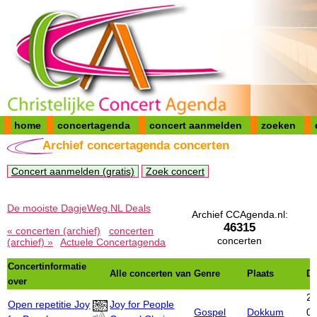
home
concertagenda
concert aanmelden
zoeken
Archief concertagenda concerten
Concert aanmelden (gratis)
Zoek concert
De mooiste DagjeWeg.NL Deals
Archief CCAgenda.nl:
46315
« concerten (archief)
concerten
concerten
(archief) »
Actuele Concertagenda
Concertinformatie
Alle concerten van
Genre
Plaats
D
over
21
Open repetitie Joy
Joy for People
Gospel
Dokkum
01