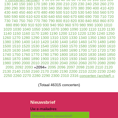
130
140
150
160
170
180
190
200
210
220
230
240
250
260
270
280
290
300
310
320
330
340
350
360
370
380
390
400
410
420
430
440
450
460
470
480
490
500
510
520
530
540
550
560
570
580
590
600
610
620
630
640
650
660
670
680
690
700
710
720
730
740
750
760
770
780
790
800
810
820
830
840
850
860
870
880
890
900
910
920
930
940
950
960
970
980
990
1000
1010
1020
1030
1040
1050
1060
1070
1080
1090
1100
1110
1120
1130
1140
1150
1160
1170
1180
1190
1200
1210
1220
1230
1240
1250
1260
1270
1280
1290
1300
1310
1320
1330
1340
1350
1360
1370
1380
1390
1400
1410
1420
1430
1440
1450
1460
1470
1480
1490
1500
1510
1520
1530
1540
1550
1560
1570
1580
1590
1600
1610
1620
1630
1640
1650
1660
1670
1680
1690
1700
1710
1720
1730
1740
1750
1760
1770
1780
1790
1800
1810
1820
1830
1840
1850
1860
1870
1880
1890
1900
1910
1920
1930
1940
1950
1960
1970
1980
1990
2000
2010
2020
2030
2040
2050
2060
2070
2080
2090
2091
2092
2093
»2094«
2095
2096
2097
2098
2100
2110
2120
2130
2140
2150
2160
2170
2180
2190
2200
2210
2220
2230
2240
2250
2260
2270
2280
2290
2300
2310
2316
concerten (archief) »
(Totaal 46315 concerten)
Nieuwsbrief
Uw e-mailadres: