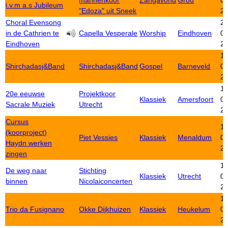
mannenkoor
Zangavond
Grou
01
i.v.m a.s Jubileum
"Edoza" uit Sneek
2
Choral Evensong
20
in de Cathrien te
Capella Vesperale
Worship
Eindhoven
01
Eindhoven
2
19
Shirchadasj&Band
Shirchadasj&Band
Gospel
Barneveld
01
2
19
20e eeuwse
Projektkoor
Klassiek
Amersfoort
01
Sacrale Muziek
Utrecht
2
Cursus
19
(koorproject)
Piet Vessies
Klassiek
Menaldum
01
Haydn werken
2
zingen
19
De weg naar
Stichting
Klassiek
Utrecht
01
binnen
Nicolaiconcerten
2
19
Trio da Fusignano
Okke Dijkhuizen
Klassiek
Heukelum
01
2