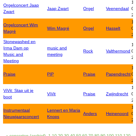
19
Orgelconcert Jaap
Jaap Zwart
Orgel
Veenendaal
01
Zwart
2
19
Orgelconcert Wim
Wim Magré
Orgel
Hasselt
01
Magré
2
Stonewashed en
19
Irma Dam op
music and
Rock
Valthermond
01
Music and
meeting
2
Meeting
19
Praise
PIP
Praise
Papendrecht
01
2
19
ViVit: Stap uit je
ViVit
Praise
Zwijndrecht
01
boot
2
19
Instrumentaal
Lennert en Maria
Anders
Heinenoord
01
Nieuwjaarsconcert
Knops
2
« concerten (archief)
1
10
20
30
40
50
60
70
80
90
100
110
120