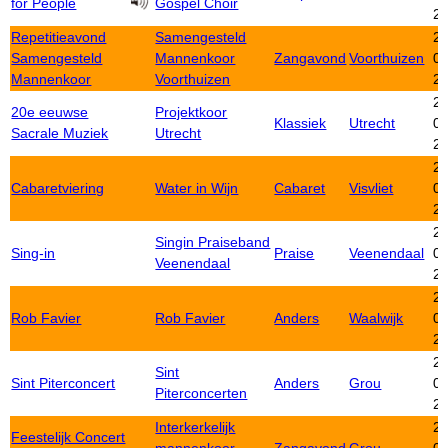
for People
Gospel Choir
2
Repetitieavond
Samengesteld
21
Samengesteld
Mannenkoor
Zangavond
Voorthuizen
01
Mannenkoor
Voorthuizen
2
20
20e eeuwse
Projektkoor
Klassiek
Utrecht
01
Sacrale Muziek
Utrecht
2
20
Cabaretviering
Water in Wijn
Cabaret
Visvliet
01
2
20
Singin Praiseband
Sing-in
Praise
Veenendaal
01
Veenendaal
2
20
Rob Favier
Rob Favier
Anders
Waalwijk
01
2
20
Sint
Sint Piterconcert
Anders
Grou
01
Piterconcerten
2
Interkerkelijk
20
Feestelijk Concert