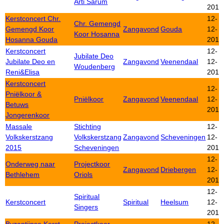
Arti Sarum
2015
Kerstconcert Chr.
12-
Chr. Gemengd
Gemengd Koor
Zangavond
Gouda
12-
Koor Hosanna
Hosanna Gouda
2015
Kerstconcert
12-
Jubilate Deo
Jubilate Deo en
Zangavond
Veenendaal
12-
Woudenberg
Reni&Elisa
2015
Kerstconcert
12-
Pniëlkoor &
Pniëlkoor
Zangavond
Veenendaal
12-
Betuws
2015
Jongerenkoor
Massale
Stichting
12-
Volkskerstzang
Volkskerstzang
Zangavond
Scheveningen
12-
2015
Scheveningen
2015
12-
Onderweg naar
Projectkoor
Zangavond
Driebergen
12-
Bethlehem
Oriols
2015
12-
Spiritual
Kerstconcert
Spiritual
Heelsum
12-
Singers
2015