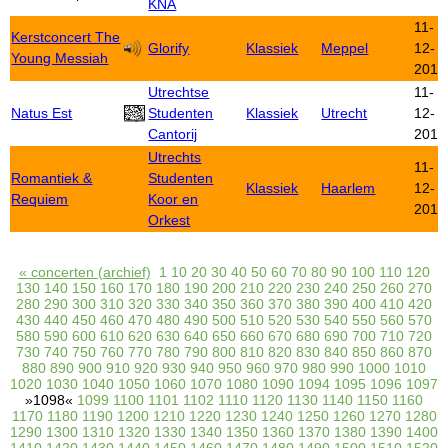
KNA
11-
Kerstconcert The
Glorify
Klassiek
Meppel
12-
Young Messiah
2015
Utrechtse
11-
Natus Est
Studenten
Klassiek
Utrecht
12-
Cantorij
2015
Utrechts
11-
Romantiek &
Studenten
Klassiek
Haarlem
12-
Requiem
Koor en
2015
Orkest
« concerten (archief)
1
10
20
30
40
50
60
70
80
90
100
110
120
130
140
150
160
170
180
190
200
210
220
230
240
250
260
270
280
290
300
310
320
330
340
350
360
370
380
390
400
410
420
430
440
450
460
470
480
490
500
510
520
530
540
550
560
570
580
590
600
610
620
630
640
650
660
670
680
690
700
710
720
730
740
750
760
770
780
790
800
810
820
830
840
850
860
870
880
890
900
910
920
930
940
950
960
970
980
990
1000
1010
1020
1030
1040
1050
1060
1070
1080
1090
1094
1095
1096
1097
»1098«
1099
1100
1101
1102
1110
1120
1130
1140
1150
1160
1170
1180
1190
1200
1210
1220
1230
1240
1250
1260
1270
1280
1290
1300
1310
1320
1330
1340
1350
1360
1370
1380
1390
1400
1410
1420
1430
1440
1450
1460
1470
1480
1490
1500
1510
1520