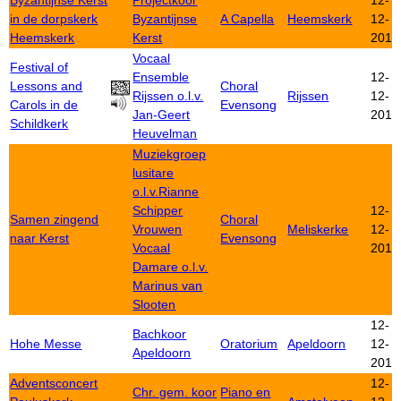
Byzantijnse Kerst
Projectkoor
12-
in de dorpskerk
Byzantijnse
A Capella
Heemskerk
12-
Heemskerk
Kerst
2015
Vocaal
Festival of
Ensemble
12-
Lessons and
Choral
Rijssen o.l.v.
Rijssen
12-
Carols in de
Evensong
Jan-Geert
2015
Schildkerk
Heuvelman
Muziekgroep
lusitare
o.l.v.Rianne
Schipper
12-
Samen zingend
Choral
Vrouwen
Meliskerke
12-
naar Kerst
Evensong
Vocaal
2015
Damare o.l.v.
Marinus van
Slooten
12-
Bachkoor
Hohe Messe
Oratorium
Apeldoorn
12-
Apeldoorn
2015
Adventsconcert
12-
Chr. gem. koor
Piano en