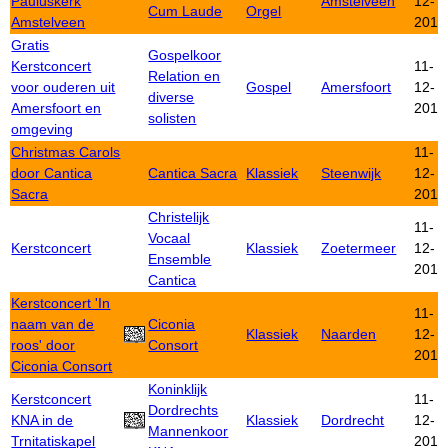
Pauluskerk
Amstelveen
12-
Cum Laude
Orgel
Amstelveen
2015
Gratis
Gospelkoor
Kerstconcert
11-
Relation en
voor ouderen uit
Gospel
Amersfoort
12-
diverse
Amersfoort en
2015
solisten
omgeving
Christmas Carols
11-
door Cantica
Cantica Sacra
Klassiek
Steenwijk
12-
Sacra
2015
Christelijk
11-
Vocaal
Kerstconcert
Klassiek
Zoetermeer
12-
Ensemble
2015
Cantica
Kerstconcert 'In
11-
naam van de
Ciconia
Klassiek
Naarden
12-
roos' door
Consort
2015
Ciconia Consort
Koninklijk
Kerstconcert
11-
Dordrechts
KNA in de
Klassiek
Dordrecht
12-
Mannenkoor
Trnitatiskapel
2015