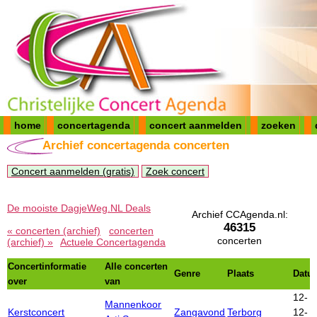
home
concertagenda
concert aanmelden
zoeken
Archief concertagenda concerten
Concert aanmelden (gratis)
Zoek concert
De mooiste DagjeWeg.NL Deals
Archief CCAgenda.nl:
46315
« concerten (archief)
concerten
concerten
(archief) »
Actuele Concertagenda
Concertinformatie
Alle concerten
Genre
Plaats
Datu
over
van
12-
Mannenkoor
Kerstconcert
Zangavond
Terborg
12-