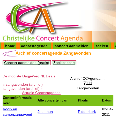
home
concertagenda
concert aanmelden
zoeken
Archief concertagenda Zangavonden
Concert aanmelden (gratis)
Zoek concert
De mooiste DagjeWeg.NL Deals
Archief CCAgenda.nl:
7111
« zangavonden (archief)
Zangavonden
zangavonden (archief) »
Actuele Concertagenda
Concertinformatie
Alle concerten van
Plaats
Datum
over
Koor- en
02-04-
Jeduthun
Ridderkerk
samenzangavond
2011