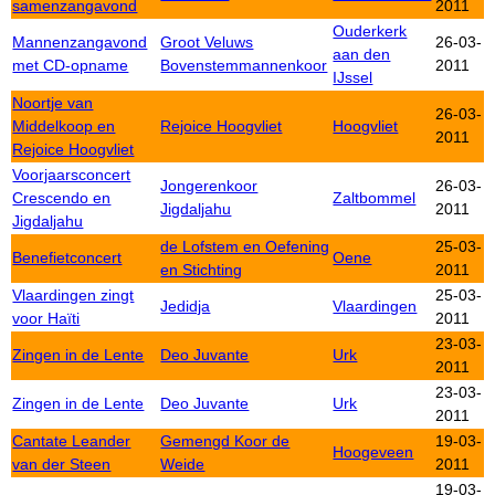
samenzangavond
2011
Ouderkerk
Mannenzangavond
Groot Veluws
26-03-
aan den
met CD-opname
Bovenstemmannenkoor
2011
IJssel
Noortje van
26-03-
Middelkoop en
Rejoice Hoogvliet
Hoogvliet
2011
Rejoice Hoogvliet
Voorjaarsconcert
Jongerenkoor
26-03-
Crescendo en
Zaltbommel
Jigdaljahu
2011
Jigdaljahu
de Lofstem en Oefening
25-03-
Benefietconcert
Oene
en Stichting
2011
Vlaardingen zingt
25-03-
Jedidja
Vlaardingen
voor Haïti
2011
23-03-
Zingen in de Lente
Deo Juvante
Urk
2011
23-03-
Zingen in de Lente
Deo Juvante
Urk
2011
Cantate Leander
Gemengd Koor de
19-03-
Hoogeveen
van der Steen
Weide
2011
19-03-