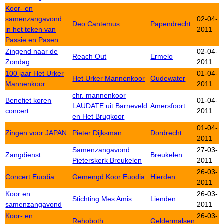
Koor- en
samenzangavond
02-04-
Deo Cantemus
Papendrecht
in het teken van
2011
Passie en Pasen
Zingend naar de
02-04-
Reach Out
Ermelo
Zondag
2011
100 jaar Het Urker
01-04-
Het Urker Mannenkoor
Oudewater
Mannenkoor
2011
chr. mannenkoor
Benefiet koren
01-04-
LAUDATE uit Barneveld
Amersfoort
concert
2011
en Het Brugkoor
01-04-
Zingen voor JAPAN
Pieter Dijksman
Dordrecht
2011
Samenzangavond
27-03-
Zangdienst
Breukelen
Pieterskerk Breukelen
2011
26-03-
Concert Euodia
Gemengd Koor Euodia
Hierden
2011
Koor en
26-03-
Stichting Mes Amis
Lienden
samenzangavond
2011
Koor- en
26-03-
Rehoboth
Geldermalsen