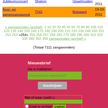
Jubileumconcert
Shalom
IJsselmuiden
2011
Koor- en
19-03-
TOG
Bolsward
samenzangavond
2011
« zangavonden (archief)
1
10
20
30
40
50
60
70
80
90
100
110
120
130
140
150
160
170
180
190
200
210
220
230
240
250
251
252
253
»254«
255
256
257
258
260
270
280
290
300
310
320
330
340
350
356
zangavonden (archief) »
(Totaal 7111 zangavonden)
Nieuwsbrief
Uw e-mailadres:
Wat of waar zoekt u:
Zoek in archief