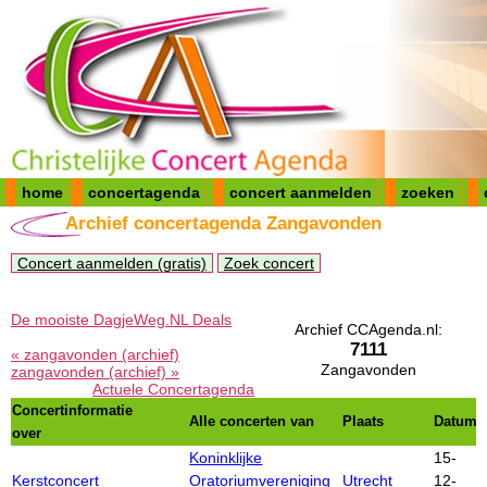
home
concertagenda
concert aanmelden
zoeken
Archief concertagenda Zangavonden
Concert aanmelden (gratis)
Zoek concert
De mooiste DagjeWeg.NL Deals
Archief CCAgenda.nl:
7111
« zangavonden (archief)
Zangavonden
zangavonden (archief) »
Actuele Concertagenda
Concertinformatie
Alle concerten van
Plaats
Datum
over
Koninklijke
15-
Kerstconcert
Oratoriumvereniging
Utrecht
12-