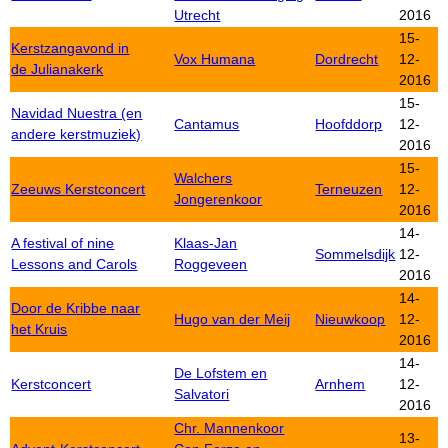
Utrecht
2016
15-
Kerstzangavond in
Vox Humana
Dordrecht
12-
de Julianakerk
2016
15-
Navidad Nuestra (en
Cantamus
Hoofddorp
12-
andere kerstmuziek)
2016
15-
Walchers
Zeeuws Kerstconcert
Terneuzen
12-
Jongerenkoor
2016
14-
A festival of nine
Klaas-Jan
Sommelsdijk
12-
Lessons and Carols
Roggeveen
2016
14-
Door de Kribbe naar
Hugo van der Meij
Nieuwkoop
12-
het Kruis
2016
14-
De Lofstem en
Kerstconcert
Arnhem
12-
Salvatori
2016
Chr. Mannenkoor
13-