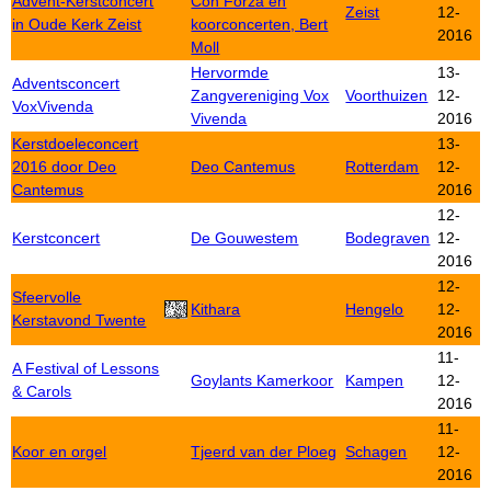
Advent-Kerstconcert
Con Forza en
Zeist
12-
in Oude Kerk Zeist
koorconcerten, Bert
2016
Moll
Hervormde
13-
Adventsconcert
Zangvereniging Vox
Voorthuizen
12-
VoxVivenda
Vivenda
2016
Kerstdoeleconcert
13-
2016 door Deo
Deo Cantemus
Rotterdam
12-
Cantemus
2016
12-
Kerstconcert
De Gouwestem
Bodegraven
12-
2016
12-
Sfeervolle
Kithara
Hengelo
12-
Kerstavond Twente
2016
11-
A Festival of Lessons
Goylants Kamerkoor
Kampen
12-
& Carols
2016
11-
Koor en orgel
Tjeerd van der Ploeg
Schagen
12-
2016