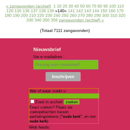
« zangavonden (archief)
1
10
20
30
40
50
60
70
80
90
100
110
120
130
136
137
138
139
»140«
141
142
143
144
150
160
170
180
190
200
210
220
230
240
250
260
270
280
290
300
310
320
330
340
350
356
zangavonden (archief) »
(Totaal 7111 zangavonden)
Nieuwsbrief
Uw e-mailadres:
Wat of waar zoekt u:
Zoek in archief
Exact zoeken? Plaats uw
zoekopdrachten tussen
aanhalingstekens (
"oude kerk"
, en niet
oude kerk
)
Web feeds: