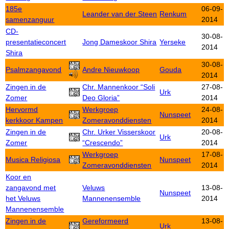
185e
06-09-
Leander van der Steen
Renkum
samenzanguur
2014
CD-
30-08-
presentatieconcert
Jong Dameskoor Shira
Yerseke
2014
Shira
30-08-
Psalmzangavond
Andre Nieuwkoop
Gouda
2014
Zingen in de
Chr. Mannenkoor “Soli
27-08-
Urk
Zomer
Deo Gloria”
2014
Hervormd
Werkgroep
24-08-
Nunspeet
kerkkoor Kampen
Zomeravonddiensten
2014
Zingen in de
Chr. Urker Visserskoor
20-08-
Urk
Zomer
“Crescendo”
2014
Werkgroep
17-08-
Musica Religiosa
Nunspeet
Zomeravonddiensten
2014
Koor en
zangavond met
Veluws
13-08-
Nunspeet
het Veluws
Mannenensemble
2014
Mannenensemble
Zingen in de
Gereformeerd
13-08-
Urk