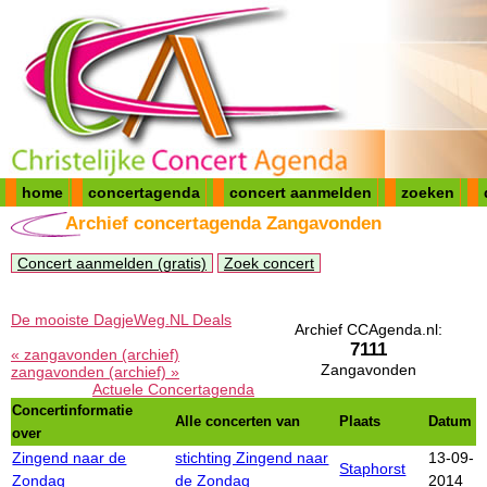
home
concertagenda
concert aanmelden
zoeken
Archief concertagenda Zangavonden
Concert aanmelden (gratis)
Zoek concert
De mooiste DagjeWeg.NL Deals
Archief CCAgenda.nl:
7111
« zangavonden (archief)
Zangavonden
zangavonden (archief) »
Actuele Concertagenda
Concertinformatie
Alle concerten van
Plaats
Datum
over
Zingend naar de
stichting Zingend naar
13-09-
Staphorst
Zondag
de Zondag
2014