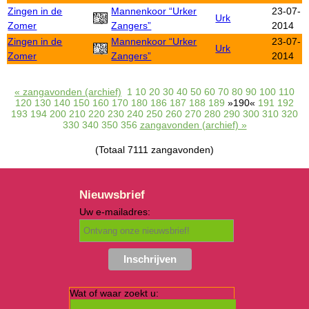
Zingen in de
Mannenkoor “Urker
23-07-
Urk
Zomer
Zangers”
2014
Zingen in de
Mannenkoor “Urker
23-07-
Urk
Zomer
Zangers”
2014
« zangavonden (archief)
1
10
20
30
40
50
60
70
80
90
100
110
120
130
140
150
160
170
180
186
187
188
189
»190«
191
192
193
194
200
210
220
230
240
250
260
270
280
290
300
310
320
330
340
350
356
zangavonden (archief) »
(Totaal 7111 zangavonden)
Nieuwsbrief
Uw e-mailadres:
Wat of waar zoekt u: