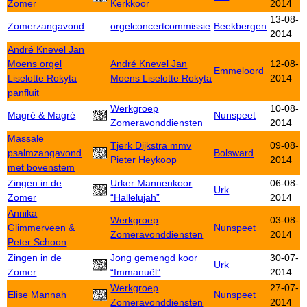
Zomer
Kerkkoor
2014
13-08-
Zomerzangavond
orgelconcertcommissie
Beekbergen
2014
André Knevel Jan
Moens orgel
André Knevel Jan
12-08-
Emmeloord
Liselotte Rokyta
Moens Liselotte Rokyta
2014
panfluit
Werkgroep
10-08-
Magré & Magré
Nunspeet
Zomeravonddiensten
2014
Massale
Tjerk Dijkstra mmv
09-08-
psalmzangavond
Bolsward
Pieter Heykoop
2014
met bovenstem
Zingen in de
Urker Mannenkoor
06-08-
Urk
Zomer
“Hallelujah”
2014
Annika
Werkgroep
03-08-
Glimmerveen &
Nunspeet
Zomeravonddiensten
2014
Peter Schoon
Zingen in de
Jong gemengd koor
30-07-
Urk
Zomer
“Immanuël”
2014
Werkgroep
27-07-
Elise Mannah
Nunspeet
Zomeravonddiensten
2014