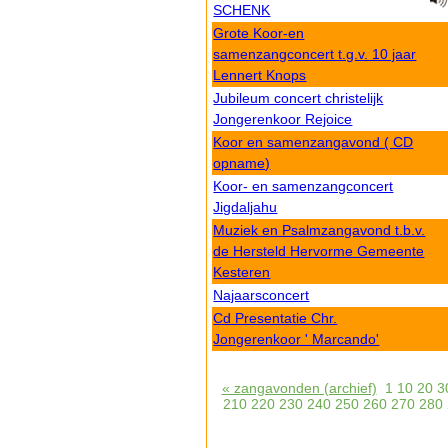
SCHENK
Grote Koor-en
samenzangconcert t.g.v. 10 jaar
Lennert Knops
Jubileum concert christelijk
Jongerenkoor Rejoice
Koor en samenzangavond ( CD
opname)
Koor- en samenzangconcert
Jigdaljahu
Muziek en Psalmzangavond t.b.v.
de Hersteld Hervorme Gemeente
Kesteren
Najaarsconcert
Cd Presentatie Chr.
Jongerenkoor ' Marcando'
« zangavonden (archief)
1
10
20
3
210
220
230
240
250
260
270
280