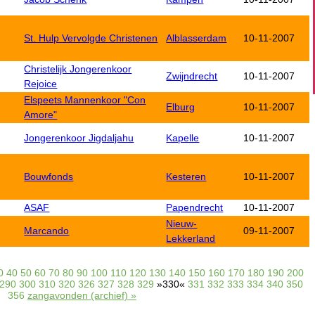
St. Hulp Vervolgde Christenen
Alblasserdam
10-11-2007
Christelijk Jongerenkoor
Zwijndrecht
10-11-2007
Rejoice
Elspeets Mannenkoor "Con
Elburg
10-11-2007
Amore"
Jongerenkoor Jigdaljahu
Kapelle
10-11-2007
Bouwfonds
Kesteren
10-11-2007
ASAF
Papendrecht
10-11-2007
Nieuw-
Marcando
09-11-2007
Lekkerland
0
40
50
60
70
80
90
100
110
120
130
140
150
160
170
180
190
200
290
300
310
320
326
327
328
329
»330«
331
332
333
334
340
350
356
zangavonden (archief) »