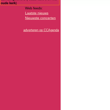
oude kerk
)
Web feeds:
Laatste nieuws
Nieuwste concerten
adverteren op CCAgenda