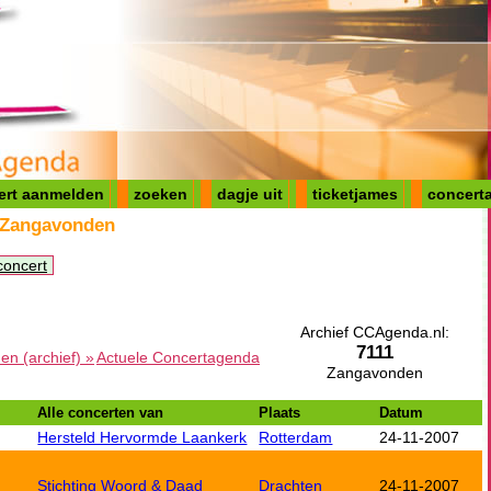
ert aanmelden
zoeken
dagje uit
ticketjames
concerta
 Zangavonden
concert
Archief CCAgenda.nl:
7111
n (archief) »
Actuele Concertagenda
Zangavonden
Alle concerten van
Plaats
Datum
Hersteld Hervormde Laankerk
Rotterdam
24-11-2007
Stichting Woord & Daad
Drachten
24-11-2007