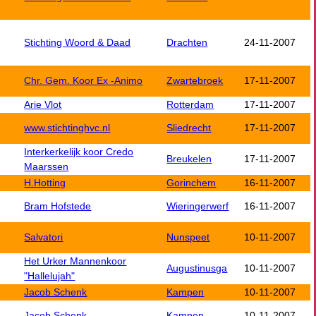
Stichting Woord & Daad
Drachten
24-11-2007
Chr. Gem. Koor Ex -Animo
Zwartebroek
17-11-2007
Arie Vlot
Rotterdam
17-11-2007
www.stichtinghvc.nl
Sliedrecht
17-11-2007
Interkerkelijk koor Credo
Breukelen
17-11-2007
Maarssen
H.Hotting
Gorinchem
16-11-2007
Bram Hofstede
Wieringerwerf
16-11-2007
Salvatori
Nunspeet
10-11-2007
Het Urker Mannenkoor
Augustinusga
10-11-2007
"Hallelujah"
Jacob Schenk
Kampen
10-11-2007
Jacob Schenk
Kampen
10-11-2007