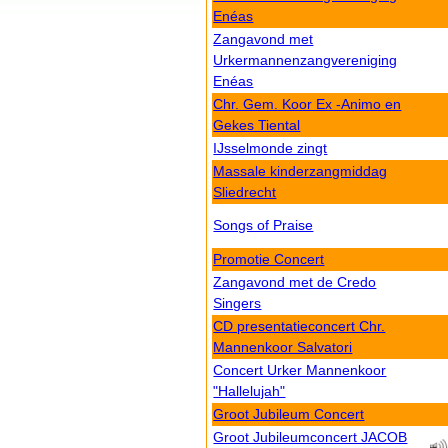
Enéas
Zangavond met
Urkermannenzangvereniging
Enéas
Chr. Gem. Koor Ex -Animo en
Gekes Tiental
IJsselmonde zingt
Massale kinderzangmiddag
Sliedrecht
Songs of Praise
Promotie Concert
Zangavond met de Credo
Singers
CD presentatieconcert Chr.
Mannenkoor Salvatori
Concert Urker Mannenkoor
"Hallelujah"
Groot Jubileum Concert
Groot Jubileumconcert JACOB