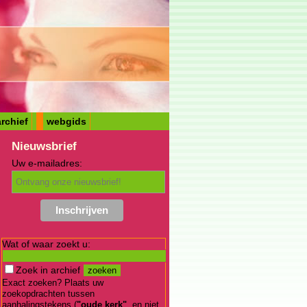
rchief
webgids
Nieuwsbrief
Uw e-mailadres:
Wat of waar zoekt u:
Zoek in archief
Exact zoeken? Plaats uw
zoekopdrachten tussen
aanhalingstekens (
"oude kerk"
, en niet