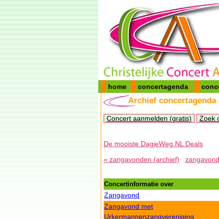
home
concertagenda
conc
Archief concertagenda
Concert aanmelden (gratis)
Zoek 
De mooiste DagjeWeg.NL Deals
« zangavonden (archief)
zangavonde
Concertinformatie over
Zangavond
Zangavond met
Urkermannenzangvereniging