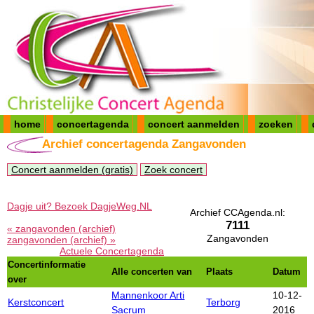
home
concertagenda
concert aanmelden
zoeken
Archief concertagenda Zangavonden
Concert aanmelden (gratis)
Zoek concert
Dagje uit? Bezoek DagjeWeg.NL
Archief CCAgenda.nl:
7111
« zangavonden (archief)
Zangavonden
zangavonden (archief) »
Actuele Concertagenda
Concertinformatie
Alle concerten van
Plaats
Datum
over
Mannenkoor Arti
10-12-
Kerstconcert
Terborg
Sacrum
2016