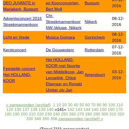
DEO JUVANTE in
en Koorconcerten,
Bussum
2016
Mariakerk, Bussum
Bert Moll
Chr.
Adventsconcert 2016
08-12-
Streekmannenkoor
Nijkerk
Streekmannenkoor
2016
NW-Veluwe, Nijkerk
08-12-
Licht en Vrede
Musica Gomara
Gorinchem
2016
07-12-
Kerstconcert
De Gouwestem
Rotterdam
2016
Het HOLLAND-
KOOR met Noortje
Feestelijk concert
van Middelkoop, Jan
03-12-
Het HOLLAND-
Amersfoort
Lenselink, Chloë
2016
KOOR
Elsenaar en Ronald
IJmker olv Jan
« zangavonden (archief)
1
10
20
30
40
50
60
70
80
90
100
110
120
130
137
138
139
140
»141«
142
143
144
145
150
160
170
180
190
200
210
220
230
240
250
260
270
280
290
300
310
320
330
340
350
356
zangavonden (archief) »
(Totaal 7111 zangavonden)