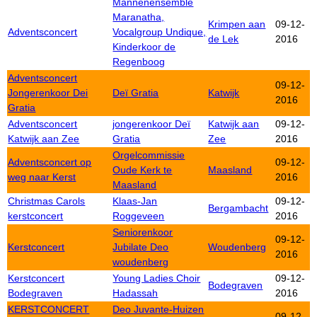
Mannenensemble
Maranatha,
Krimpen aan
09-12-
Adventsconcert
Vocalgroup Undique,
de Lek
2016
Kinderkoor de
Regenboog
Adventsconcert
09-12-
Jongerenkoor Dei
Deï Gratia
Katwijk
2016
Gratia
Adventsconcert
jongerenkoor Deï
Katwijk aan
09-12-
Katwijk aan Zee
Gratia
Zee
2016
Orgelcommissie
Adventsconcert op
09-12-
Oude Kerk te
Maasland
weg naar Kerst
2016
Maasland
Christmas Carols
Klaas-Jan
09-12-
Bergambacht
kerstconcert
Roggeveen
2016
Seniorenkoor
09-12-
Kerstconcert
Jubilate Deo
Woudenberg
2016
woudenberg
Kerstconcert
Young Ladies Choir
09-12-
Bodegraven
Bodegraven
Hadassah
2016
KERSTCONCERT
Deo Juvante-Huizen
09-12-