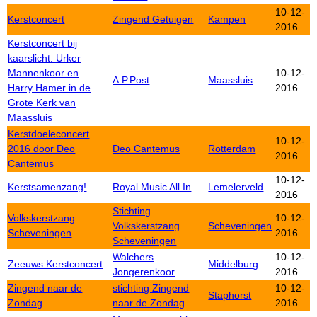
10-12-
Kerstconcert
Zingend Getuigen
Kampen
2016
Kerstconcert bij
kaarslicht: Urker
Mannenkoor en
10-12-
A.P.Post
Maassluis
Harry Hamer in de
2016
Grote Kerk van
Maassluis
Kerstdoeleconcert
10-12-
2016 door Deo
Deo Cantemus
Rotterdam
2016
Cantemus
10-12-
Kerstsamenzang!
Royal Music All In
Lemelerveld
2016
Stichting
Volkskerstzang
10-12-
Volkskerstzang
Scheveningen
Scheveningen
2016
Scheveningen
Walchers
10-12-
Zeeuws Kerstconcert
Middelburg
Jongerenkoor
2016
Zingend naar de
stichting Zingend
10-12-
Staphorst
Zondag
naar de Zondag
2016