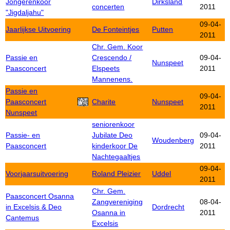
Jongerenkoor
Dirksland
concerten
2011
"Jigdaljahu"
09-04-
Jaarlijkse Uitvoering
De Fonteintjes
Putten
2011
Chr. Gem. Koor
Passie en
Crescendo /
09-04-
Nunspeet
Paasconcert
Elspeets
2011
Mannenens.
Passie en
09-04-
Paasconcert
Charite
Nunspeet
2011
Nunspeet
seniorenkoor
Passie- en
Jubilate Deo
09-04-
Woudenberg
Paasconcert
kinderkoor De
2011
Nachtegaaltjes
09-04-
Voorjaarsuitvoering
Roland Pleizier
Uddel
2011
Chr. Gem.
Paasconcert Osanna
Zangvereniging
08-04-
in Excelsis & Deo
Dordrecht
Osanna in
2011
Cantemus
Excelsis