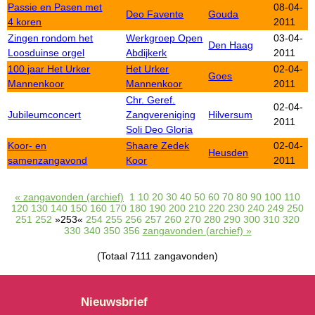
Passie en Pasen met
08-04-
Deo Favente
Gouda
4 koren
2011
Zingen rondom het
Werkgroep Open
03-04-
Den Haag
Loosduinse orgel
Abdijkerk
2011
100 jaar Het Urker
Het Urker
02-04-
Goes
Mannenkoor
Mannenkoor
2011
Chr. Geref.
02-04-
Jubileumconcert
Zangvereniging
Hilversum
2011
Soli Deo Gloria
Koor- en
Shaare Zedek
02-04-
Heusden
samenzangavond
Koor
2011
« zangavonden (archief)
1
10
20
30
40
50
60
70
80
90
100
110
120
130
140
150
160
170
180
190
200
210
220
230
240
249
250
251
252
»253«
254
255
256
257
260
270
280
290
300
310
320
330
340
350
356
zangavonden (archief) »
(Totaal 7111 zangavonden)
Nieuwsbrief