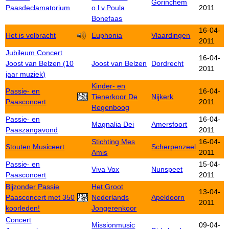
Gorinchem
Paasdeclamatorium
o.l.v.Poula
2011
Bonefaas
16-04-
Het is volbracht
Euphonia
Vlaardingen
2011
Jubileum Concert
16-04-
Joost van Belzen (10
Joost van Belzen
Dordrecht
2011
jaar muziek)
Kinder- en
Passie- en
16-04-
Tienerkoor De
Nijkerk
Paasconcert
2011
Regenboog
Passie- en
16-04-
Magnalia Dei
Amersfoort
Paaszangavond
2011
Stichting Mes
16-04-
Stouten Musiceert
Scherpenzeel
Amis
2011
Passie- en
15-04-
Viva Vox
Nunspeet
Paasconcert
2011
Bijzonder Passie
Het Groot
13-04-
Paasconcert met 350
Nederlands
Apeldoorn
2011
koorleden!
Jongerenkoor
Concert
Missionmusic
09-04-