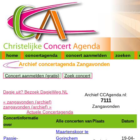
home
concertagenda
concert aanmelden
zoeken
Archief concertagenda Zangavonden
Concert aanmelden (gratis)
Zoek concert
Dagje uit? Bezoek DagjeWeg.NL
Archief CCAgenda.nl:
7111
« zangavonden (archief)
Zangavonden
zangavonden (archief) »
Actuele Concertagenda
Concertinformatie
Alle concerten van
Plaats
Datum
over
Maartenskoor te
Passie-
Gorinchem
19-04-