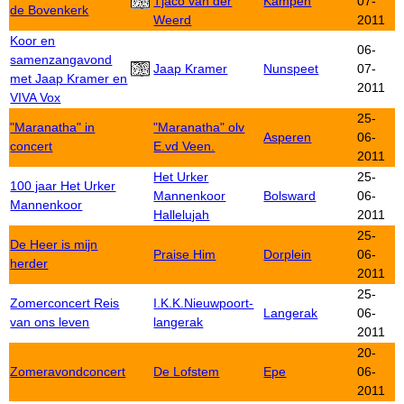
Tjaco van der
Kampen
07-
de Bovenkerk
Weerd
2011
Koor en
06-
samenzangavond
Jaap Kramer
Nunspeet
07-
met Jaap Kramer en
2011
VIVA Vox
25-
"Maranatha" in
"Maranatha" olv
Asperen
06-
concert
E.vd Veen.
2011
Het Urker
25-
100 jaar Het Urker
Mannenkoor
Bolsward
06-
Mannenkoor
Hallelujah
2011
25-
De Heer is mijn
Praise Him
Dorplein
06-
herder
2011
25-
Zomerconcert Reis
I.K.K.Nieuwpoort-
Langerak
06-
van ons leven
langerak
2011
20-
Zomeravondconcert
De Lofstem
Epe
06-
2011