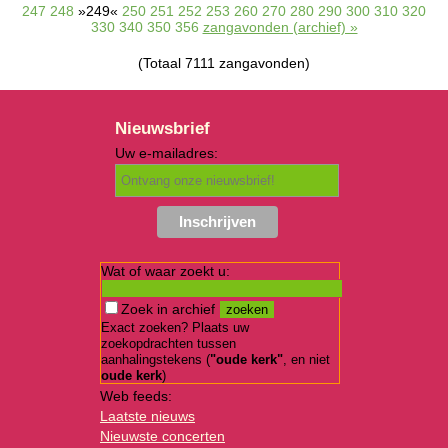
247
248
»249«
250
251
252
253
260
270
280
290
300
310
320
330
340
350
356
zangavonden (archief) »
(Totaal 7111 zangavonden)
Nieuwsbrief
Uw e-mailadres:
Wat of waar zoekt u:
Zoek in archief
Exact zoeken? Plaats uw
zoekopdrachten tussen
aanhalingstekens (
"oude kerk"
, en niet
oude kerk
)
Web feeds:
Laatste nieuws
Nieuwste concerten