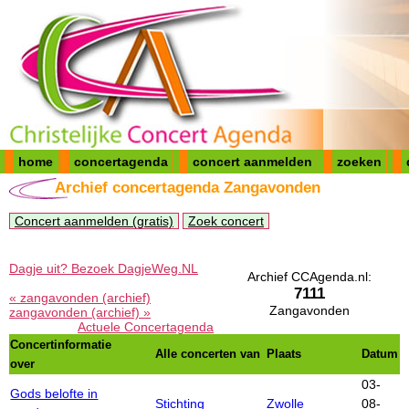
home
concertagenda
concert aanmelden
zoeken
Archief concertagenda Zangavonden
Concert aanmelden (gratis)
Zoek concert
Dagje uit? Bezoek DagjeWeg.NL
Archief CCAgenda.nl:
7111
« zangavonden (archief)
Zangavonden
zangavonden (archief) »
Actuele Concertagenda
Concertinformatie
Alle concerten van
Plaats
Datum
over
03-
Gods belofte in
Stichting
Zwolle
08-