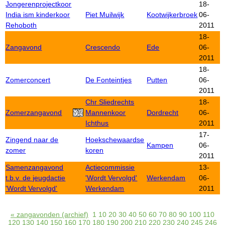
Jongerenprojectkoor
18-
India ism kinderkoor
Piet Muilwijk
Kootwijkerbroek
06-
Rehoboth
2011
18-
Zangavond
Crescendo
Ede
06-
2011
18-
Zomerconcert
De Fonteintjes
Putten
06-
2011
Chr Sliedrechts
18-
Zomerzangavond
Mannenkoor
Dordrecht
06-
Ichthus
2011
17-
Zingend naar de
Hoekschewaardse
Kampen
06-
zomer
koren
2011
Samenzangavond
Actiecommissie
13-
t.b.v. de jeugdactie
'Wordt Vervolgd'
Werkendam
06-
'Wordt Vervolgd'
Werkendam
2011
« zangavonden (archief)
1
10
20
30
40
50
60
70
80
90
100
110
120
130
140
150
160
170
180
190
200
210
220
230
240
245
246