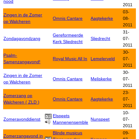
nood
2011
03-
Zingen in de Zomer
Omnis Cantare
Aagtekerke
08-
op Walcheren
2011
31-
Gereformeerde
Zondagavondzang
Sliedrecht
07-
Kerk Sliedrecht
2011
30-
Psalm-
Royal Music All In
Lemelerveld
07-
Samenzangavond!
2011
30-
Zingen in de Zomer
Omnis Cantare
Meliskerke
07-
op Walcheren
2011
23-
Zomerzang op
Omnis Cantare
Aagtekerke
07-
Walcheren ( ZLD )
2011
10-
Elspeets
Zomeravonddienst
Nunspeet
07-
Mannenensemble
2011
Blinde musicus
09-
Zomerzangavond in