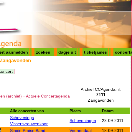
ert aanmelden
zoeken
dagje uit
ticketjames
concerta
 Zangavonden
concert
Archief CCAgenda.nl:
7111
n (archief) »
Actuele Concertagenda
Zangavonden
Alle concerten van
Plaats
Datum
Schevenings
Scheveningen
23-09-2011
Vissersvrouwenkoor
Singin Praise Band
Veenendaal
18-09-2011