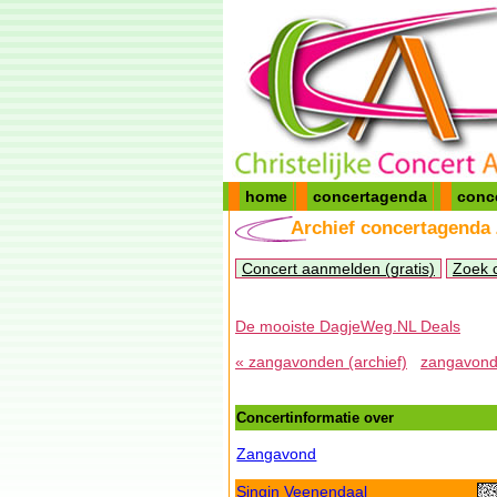
home
concertagenda
conc
Archief concertagenda
Concert aanmelden (gratis)
Zoek 
De mooiste DagjeWeg.NL Deals
« zangavonden (archief)
zangavonde
Concertinformatie over
Zangavond
Singin Veenendaal