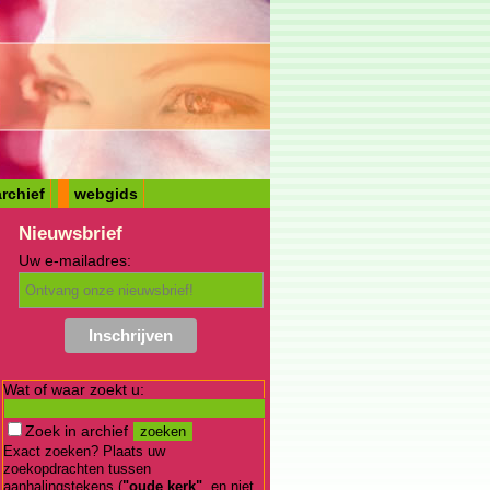
rchief
webgids
Nieuwsbrief
Uw e-mailadres:
Wat of waar zoekt u:
Zoek in archief
Exact zoeken? Plaats uw
zoekopdrachten tussen
aanhalingstekens (
"oude kerk"
, en niet