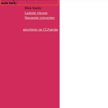
oude kerk
)
Web feeds:
Laatste nieuws
Nieuwste concerten
adverteren op CCAgenda